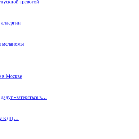
тпускной тревогой
е аллергии
ки меланомы
е в Москве
 дадут «затеряться в…
ь у КДЦ…