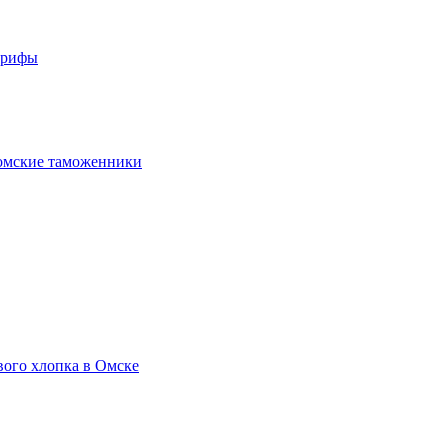
арифы
омские таможенники
вого хлопка в Омске