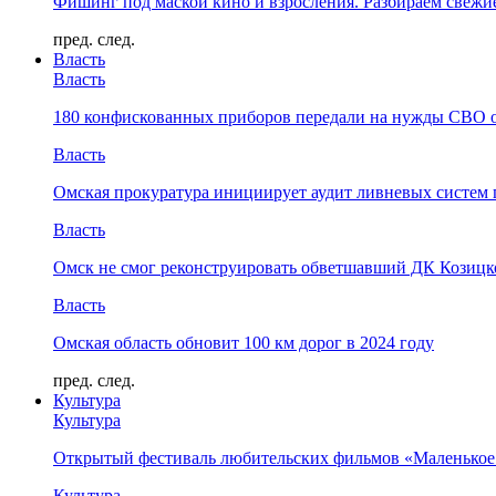
Фишинг под маской кино и взросления. Разбираем свежи
пред.
след.
Власть
Власть
180 конфискованных приборов передали на нужды СВО 
Власть
Омская прокуратура инициирует аудит ливневых систем 
Власть
Омск не смог реконструировать обветшавший ДК Козицко
Власть
Омская область обновит 100 км дорог в 2024 году
пред.
след.
Культура
Культура
Открытый фестиваль любительских фильмов «Маленькое
Культура