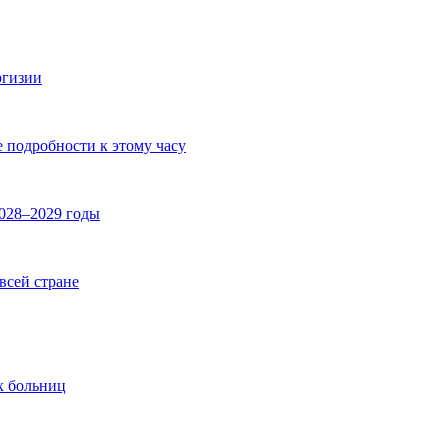
ргизии
е подробности к этому часу
2028–2029 годы
 всей стране
х больниц