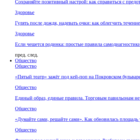
Сохраняйте позитивный настрой: как справиться с предо
Здоровье
Гулять после дождя, надевать очки: как облегчить течени
Здоровье
Если чешется родинка: простые правила самодиагности
пред.
след.
Общество
Общество
«Пятый театр» зажёг под кей-поп на Покровском бульвар
Общество
Единый образ, единые правила. Торговым павильонам не
Общество
«Думайте сами, решайте сами». Как обновилась площад
Общество