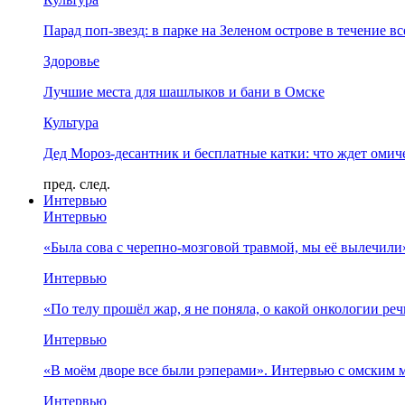
Парад поп-звезд: в парке на Зеленом острове в течение в
Здоровье
Лучшие места для шашлыков и бани в Омске
Культура
Дед Мороз-десантник и бесплатные катки: что ждет омич
пред.
след.
Интервью
Интервью
«Была сова с черепно-мозговой травмой, мы её вылечил
Интервью
«По телу прошёл жар, я не поняла, о какой онкологии ре
Интервью
«В моём дворе все были рэперами». Интервью с омски
Интервью