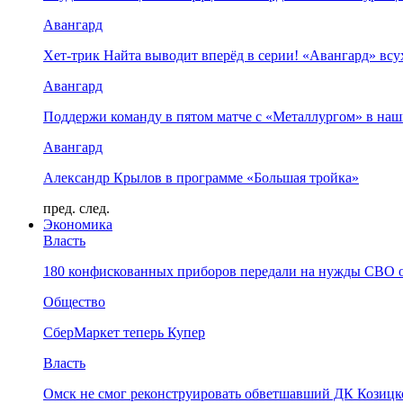
Авангард
Хет-трик Найта выводит вперёд в серии! «Авангард» в
Авангард
Поддержи команду в пятом матче с «Металлургом» в наш
Авангард
Александр Крылов в программе «Большая тройка»
пред.
след.
Экономика
Власть
180 конфискованных приборов передали на нужды СВО 
Общество
СберМаркет теперь Купер
Власть
Омск не смог реконструировать обветшавший ДК Козицко