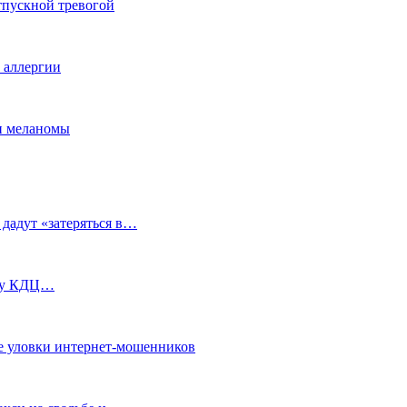
тпускной тревогой
е аллергии
ки меланомы
 дадут «затеряться в…
ь у КДЦ…
е уловки интернет-мошенников