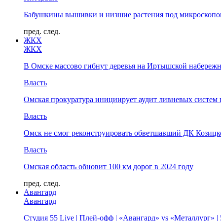
Бабушкины вышивки и низшие растения под микроскопом
пред.
след.
ЖКХ
ЖКХ
В Омске массово гибнут деревья на Иртышской набереж
Власть
Омская прокуратура инициирует аудит ливневых систем 
Власть
Омск не смог реконструировать обветшавший ДК Козицко
Власть
Омская область обновит 100 км дорог в 2024 году
пред.
след.
Авангард
Авангард
Студия 55 Live | Плей-офф | «Авангард» vs «Металлург» 