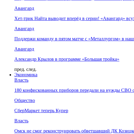
Авангард
Хет-трик Найта выводит вперёд в серии! «Авангард» в
Авангард
Поддержи команду в пятом матче с «Металлургом» в наш
Авангард
Александр Крылов в программе «Большая тройка»
пред.
след.
Экономика
Власть
180 конфискованных приборов передали на нужды СВО 
Общество
СберМаркет теперь Купер
Власть
Омск не смог реконструировать обветшавший ДК Козицко