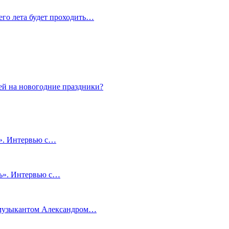
сего лета будет проходить…
ей на новогодние праздники?
и». Интервью с…
чь». Интервью с…
м музыкантом Александром…