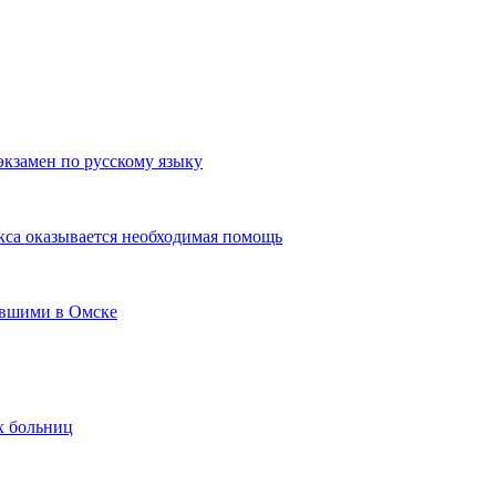
экзамен по русскому языку
кса оказывается необходимая помощь
авшими в Омске
х больниц