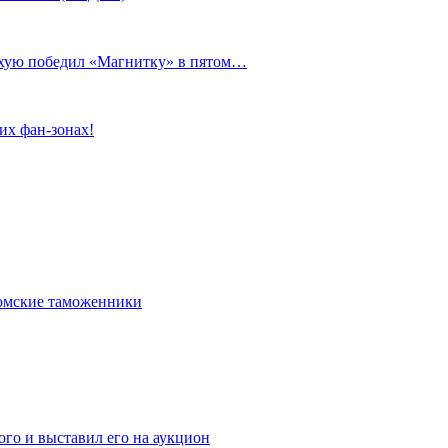
сухую победил «Магнитку» в пятом…
их фан-зонах!
омские таможенники
го и выставил его на аукцион