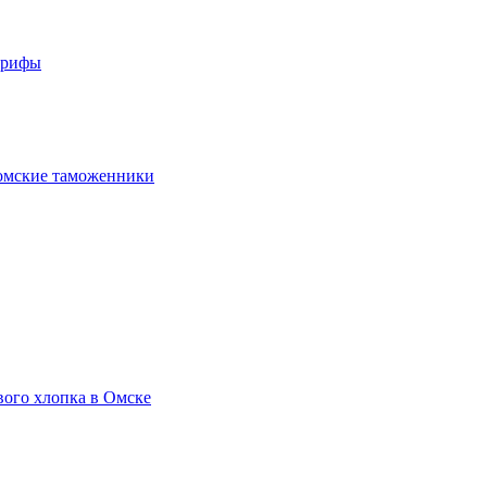
арифы
омские таможенники
вого хлопка в Омске