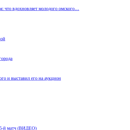
: что вдохновляет молодого омского…
ной
города
го и выставил его на аукцион
| 5-й матч (ВИДЕО)