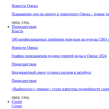
Новости Омска
Повышение цен на проезд в транспорте Омска – новые т
пред.
след.
Происшествия
Власть
180 конфискованных приборов передали на нужды СВО 
Новости Омска
График прекращения подачи горячей воды в Омске 2024
Происшествия
Неадекватный омич устроил погром в автобусе
Происшествия
«Выбросило с дивана»: стали известны подробности газо
пред.
след.
Спорт
Спорт