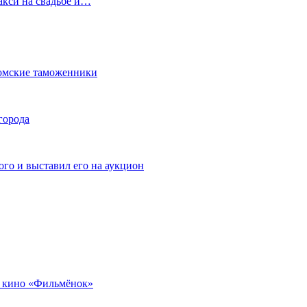
акси на свадьбе и…
омские таможенники
города
го и выставил его на аукцион
 кино «Фильмёнок»