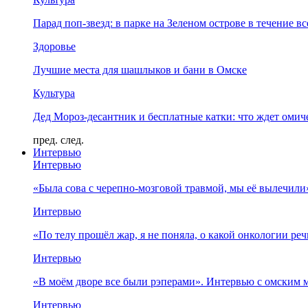
Парад поп-звезд: в парке на Зеленом острове в течение в
Здоровье
Лучшие места для шашлыков и бани в Омске
Культура
Дед Мороз-десантник и бесплатные катки: что ждет омич
пред.
след.
Интервью
Интервью
«Была сова с черепно-мозговой травмой, мы её вылечил
Интервью
«По телу прошёл жар, я не поняла, о какой онкологии ре
Интервью
«В моём дворе все были рэперами». Интервью с омски
Интервью