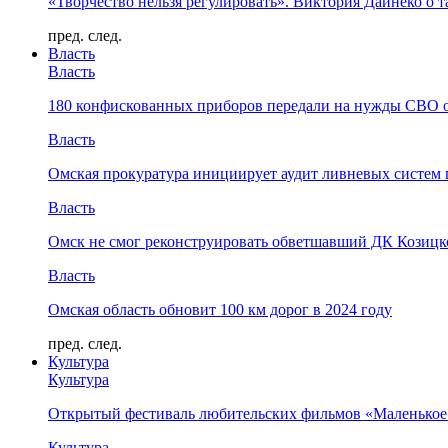
«Творчество нельзя регулировать». Виктория Дайнеко о т
пред.
след.
Власть
Власть
180 конфискованных приборов передали на нужды СВО 
Власть
Омская прокуратура инициирует аудит ливневых систем 
Власть
Омск не смог реконструировать обветшавший ДК Козицко
Власть
Омская область обновит 100 км дорог в 2024 году
пред.
след.
Культура
Культура
Открытый фестиваль любительских фильмов «Маленькое
Культура