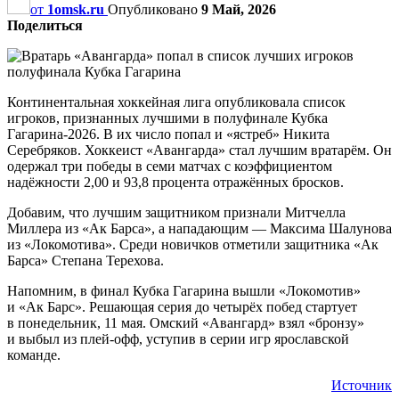
от
1omsk.ru
Опубликовано
9 Май, 2026
Поделиться
Континентальная хоккейная лига опубликовала список
игроков, признанных лучшими в полуфинале Кубка
Гагарина-2026. В их число попал и «ястреб» Никита
Серебряков. Хоккеист «Авангарда» стал лучшим вратарём. Он
одержал три победы в семи матчах с коэффициентом
надёжности 2,00 и 93,8 процента отражённых бросков.
Добавим, что лучшим защитником признали Митчелла
Миллера из «Ак Барса», а нападающим — Максима Шалунова
из «Локомотива». Среди новичков отметили защитника «Ак
Барса» Степана Терехова.
Напомним, в финал Кубка Гагарина вышли «Локомотив»
и «Ак Барс». Решающая серия до четырёх побед стартует
в понедельник, 11 мая. Омский «Авангард» взял «бронзу»
и выбыл из плей-офф, уступив в серии игр ярославской
команде.
Источник