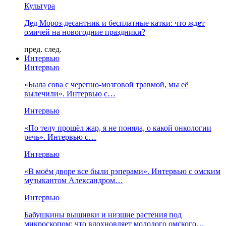
Культура
Дед Мороз-десантник и бесплатные катки: что ждет
омичей на новогодние праздники?
пред.
след.
Интервью
Интервью
«Была сова с черепно-мозговой травмой, мы её
вылечили». Интервью с…
Интервью
«По телу прошёл жар, я не поняла, о какой онкологии
речь». Интервью с…
Интервью
«В моём дворе все были рэперами». Интервью с омским
музыкантом Александром…
Интервью
Бабушкины вышивки и низшие растения под
микроскопом: что вдохновляет молодого омского…