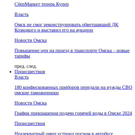
СберМаркет теперь Купер
Власть
Омск не смог реконструировать обветшавший ДК
Козицкого и выставил его на аукцион
Новости Омска
Повышение цен на проезд в транспорте Омска – новые
тарифы
пред.
след.
Происшествия
Власть
180 конфискованных приборов передали на нужды СВО
омские таможенники
Новости Омска
График прекращения подачи горячей воды в Омске 2024
Происшествия
Неадекватный омич устроил погром в автобусе