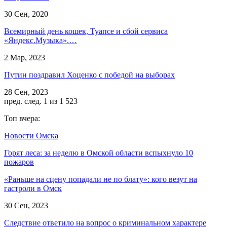
30 Сен, 2020
Всемирный день кошек, Туапсе и сбой сервиса
«Яндекс.Музыка».…
2 Мар, 2023
Путин поздравил Хоценко с победой на выборах
28 Сен, 2023
пред.
след.
1 из 1 523
Топ вчера:
Новости Омска
Горят леса: за неделю в Омской области вспыхнуло 10
пожаров
«Раньше на сцену попадали не по блату»: кого везут на
гастроли в Омск
30 Сен, 2023
Следствие ответило на вопрос о криминальном характере