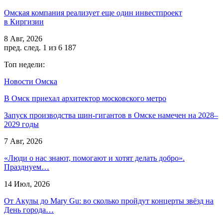
Омская компания реализует еще один инвестпроект
в Киргизии
8 Авг, 2026
пред.
след.
1 из 6 187
Топ недели:
Новости Омска
В Омск приехал архитектор московского метро
Запуск производства шин-гигантов в Омске намечен на 2028–
2029 годы
7 Авг, 2026
«Люди о нас знают, помогают и хотят делать добро».
Празднуем…
14 Июл, 2026
От Акулы до Mary Gu: во сколько пройдут концерты звёзд на
День города…