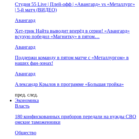
Студия 55 Live | Плей-офф | «Авангард» vs «Металлург»
| 5-й матч (ВИДЕО)
Авангард
Хет-трик Найта выводит вперёд в серии! «Авангард»
всухую победил «Магнитку» в пятом…
Авангард
Поддержи команду в пятом матче с «Металлургом» в
наших фан-зонах!
Авангард
Александр Крылов в программе «Большая тройка»
пред.
след.
Экономика
Власть
180 конфискованных приборов передали на нужды СВО
омские таможенники
Общество