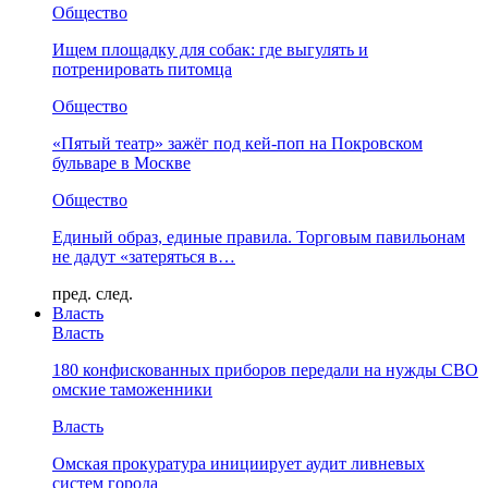
Общество
Ищем площадку для собак: где выгулять и
потренировать питомца
Общество
«Пятый театр» зажёг под кей-поп на Покровском
бульваре в Москве
Общество
Единый образ, единые правила. Торговым павильонам
не дадут «затеряться в…
пред.
след.
Власть
Власть
180 конфискованных приборов передали на нужды СВО
омские таможенники
Власть
Омская прокуратура инициирует аудит ливневых
систем города