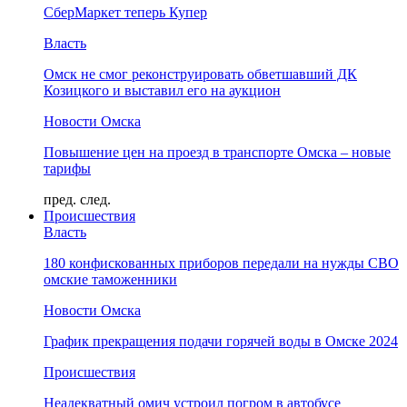
СберМаркет теперь Купер
Власть
Омск не смог реконструировать обветшавший ДК
Козицкого и выставил его на аукцион
Новости Омска
Повышение цен на проезд в транспорте Омска – новые
тарифы
пред.
след.
Происшествия
Власть
180 конфискованных приборов передали на нужды СВО
омские таможенники
Новости Омска
График прекращения подачи горячей воды в Омске 2024
Происшествия
Неадекватный омич устроил погром в автобусе