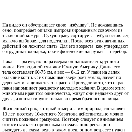
На видео он обустраивает свою "избушку". Не дождавшись
сено, подгребает опилки импровизированным совочком из
тыквенной кожуры. Сухую траву сортирует: грубую оставляет,
мягкую выбирает для подстилки. После всех этих активных
действий он ложится спать. Для его возраста, как утверждают
сотрудники зоопарка, такие физические нагрузки — перебор.
Пака — грызун, но по размерам он напоминает крупного
мопса. Его родиной считают Южную Америку. Длина его
тела составляет 60-75 см, а вес — 8-12 кг. У паки на лапах
большие когти. С их помощью зверь роет землю, лазает по
деревьям и защищается от врагов. Причудливо то, что окрас
паки напоминает расцветку молодых кабанят. В целом этим
животным нравится одиночество, живут они недалеко друг от
друга, а контактируют только во время брачного периода.
Жизненный срок, который отмерила им природа, составляет
13 лет, поэтому 10-летнего Харитона действительно можно
считать пожилым грызуном. Поэтому следует с вниманием
относиться к его привычкам и нежеланию регулярно
выходить к людям, ведь в таком преклонном возрасте нужен