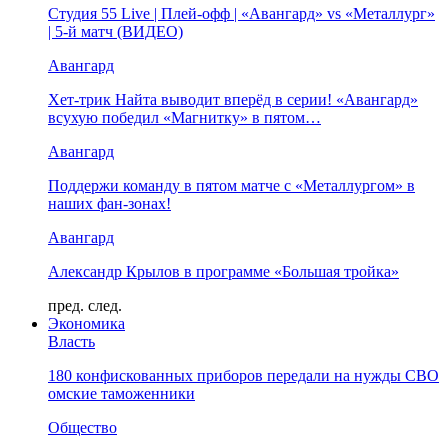
Студия 55 Live | Плей-офф | «Авангард» vs «Металлург»
| 5-й матч (ВИДЕО)
Авангард
Хет-трик Найта выводит вперёд в серии! «Авангард»
всухую победил «Магнитку» в пятом…
Авангард
Поддержи команду в пятом матче с «Металлургом» в
наших фан-зонах!
Авангард
Александр Крылов в программе «Большая тройка»
пред.
след.
Экономика
Власть
180 конфискованных приборов передали на нужды СВО
омские таможенники
Общество