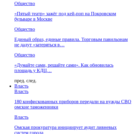
Общество
«Пятый театр» зажёг под кей-поп на Покровском
бульваре в Москве
Общество
Единый образ, единые правила. Торговым павильонам
не дадут «затеряться в…
Общество
«Думайте сами, решайте сами». Как обновилась
площадь у КДЦ…
пред.
след.
Власть
Власть
180 конфискованных приборов передали на нужды СВО
омские таможенники
Власть
Омская прокуратура инициирует аудит ливневых
систем города