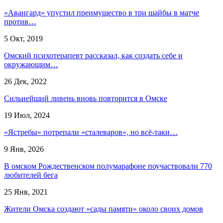
«Авангард» упустил преимущество в три шайбы в матче
против…
5 Окт, 2019
Омский психотерапевт рассказал, как создать себе и
окружающим…
26 Дек, 2022
Сильнейший ливень вновь повторится в Омске
19 Июл, 2024
«Ястребы» потрепали «сталеваров», но всё-таки…
9 Янв, 2026
В омском Рождественском полумарафоне поучаствовали 770
любителей бега
25 Янв, 2021
Жители Омска создают «сады памяти» около своих домов