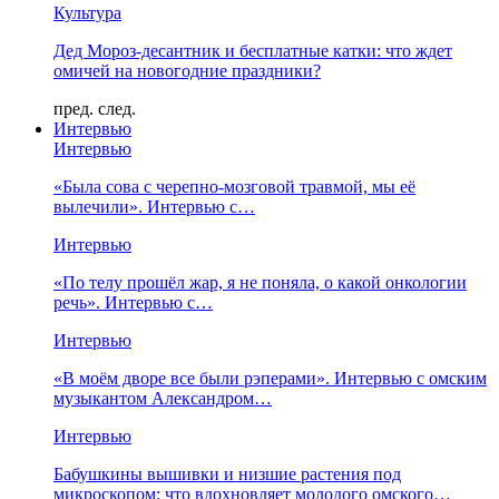
Культура
Дед Мороз-десантник и бесплатные катки: что ждет
омичей на новогодние праздники?
пред.
след.
Интервью
Интервью
«Была сова с черепно-мозговой травмой, мы её
вылечили». Интервью с…
Интервью
«По телу прошёл жар, я не поняла, о какой онкологии
речь». Интервью с…
Интервью
«В моём дворе все были рэперами». Интервью с омским
музыкантом Александром…
Интервью
Бабушкины вышивки и низшие растения под
микроскопом: что вдохновляет молодого омского…