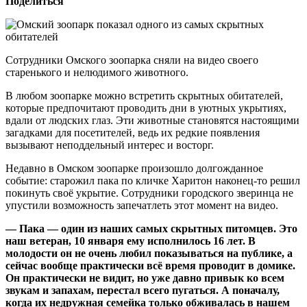
Поделиться
Сотрудники Омского зоопарка сняли на видео своего
старенького и нелюдимого животного.
В любом зоопарке можно встретить скрытных обитателей,
которые предпочитают проводить дни в уютных укрытиях,
вдали от людских глаз. Эти животные становятся настоящими
загадками для посетителей, ведь их редкие появления
вызывают неподдельный интерес и восторг.
Недавно в Омском зоопарке произошло долгожданное
событие: старожил пака по кличке Харитон наконец-то решил
покинуть своё укрытие. Сотрудники городского зверинца не
упустили возможность запечатлеть этот момент на видео.
— Пака — один из наших самых скрытных питомцев. Это
наш ветеран, 10 января ему исполнилось 16 лет. В
молодости он не очень любил показываться на публике, а
сейчас вообще практически всё время проводит в домике.
Он практически не видит, но уже давно привык ко всем
звукам и запахам, перестал всего пугаться. А поначалу,
когда их недружная семейка только обживалась в нашем