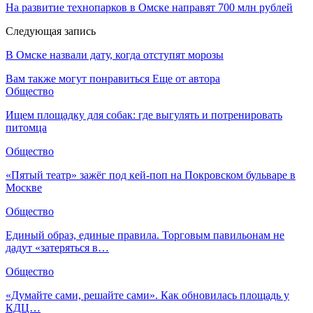
На развитие технопарков в Омске направят 700 млн рублей
Следующая запись
В Омске назвали дату, когда отступят морозы
Вам также могут понравиться
Еще от автора
Общество
Ищем площадку для собак: где выгулять и потренировать
питомца
Общество
«Пятый театр» зажёг под кей-поп на Покровском бульваре в
Москве
Общество
Единый образ, единые правила. Торговым павильонам не
дадут «затеряться в…
Общество
«Думайте сами, решайте сами». Как обновилась площадь у
КДЦ…