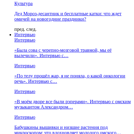
Культура
Дед Мороз-десантник и бесплатные катки: что ждет
омичей на новогодние праздники?
пред.
след.
Интервью
Интервью
«Была сова с черепно-мозговой травмой, мы её
вылечили». Интервью с…
Интервью
«По телу прошёл жар, я не поняла, о какой онкологии
речь». Интервью с…
Интервью
«В моём дворе все были рэперами». Интервью с омским
музыкантом Александром…
Интервью
Бабушкины вышивки и низшие растения под
микроскопом: что вдохновляет молодого омского…