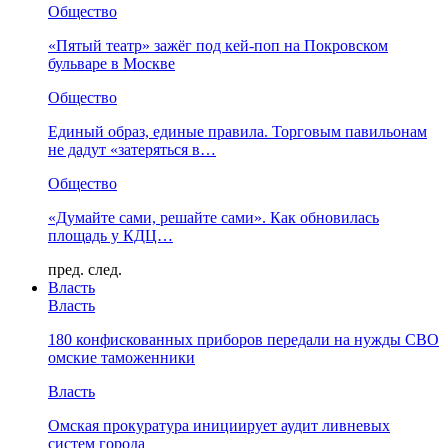
Общество
«Пятый театр» зажёг под кей-поп на Покровском
бульваре в Москве
Общество
Единый образ, единые правила. Торговым павильонам
не дадут «затеряться в…
Общество
«Думайте сами, решайте сами». Как обновилась
площадь у КДЦ…
пред.
след.
Власть
Власть
180 конфискованных приборов передали на нужды СВО
омские таможенники
Власть
Омская прокуратура инициирует аудит ливневых
систем города