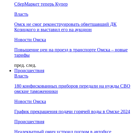
СберМаркет теперь Купер
Власть
Омск не смог реконструировать обветшавший ДК
Козицкого и выставил его на аукцион
Новости Омска
Повышение цен на проезд в транспорте Омска – новые
тарифы
пред.
след.
Происшествия
Власть
180 конфискованных приборов передали на нужды СВО
омские таможенники
Новости Омска
График прекращения подачи горячей воды в Омске 2024
Происшествия
Неадекватный омич устроил погром в автобусе