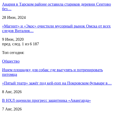
Авария в Тарском районе оставила стариков деревни Сеитово
без…
28 Июн, 2024
«Магнит» и «Экос» очистили мусорный рынок Омска от всех
следов Виталия…
9 Июн, 2020
пред.
след.
1 из 6 187
Топ сегодня:
Общество
Ищем площадку для собак: где выгулять и потренировать
питомца
«Пятый театр» зажёг под кей-поп на Покровском бульваре в…
8 Авг, 2026
В НХЛ оценили прогресс защитника «Авангарда»
7 Авг, 2026