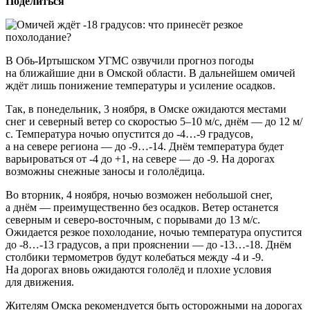
Поделиться
В Обь-Иртышском УГМС озвучили прогноз погоды
на ближайшие дни в Омской области. В дальнейшем омичей
ждёт лишь понижение температуры и усиление осадков.
Так, в понедельник, 3 ноября, в Омске ожидаются местами
снег и северный ветер со скоростью 5–10 м/с, днём — до 12 м/
с. Температура ночью опустится до -4…-9 градусов,
а на севере региона — до -9…-14. Днём температура будет
варьироваться от -4 до +1, на севере — до -9. На дорогах
возможны снежные заносы и гололёдица.
Во вторник, 4 ноября, ночью возможен небольшой снег,
а днём — преимущественно без осадков. Ветер останется
северным и северо-восточным, с порывами до 13 м/с.
Ожидается резкое похолодание, ночью температура опустится
до -8…-13 градусов, а при прояснении — до -13…-18. Днём
столбики термометров будут колебаться между -4 и -9.
На дорогах вновь ожидаются гололёд и плохие условия
для движения.
Жителям Омска рекомендуется быть осторожными на дорогах