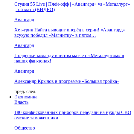
Студия 55 Live | Плей-офф | «Авангард» vs «Металлург»
| 5-й матч (ВИДЕО)
Авангард
Хет-трик Найта выводит вперёд в серии! «Авангард»
всухую победил «Магнитку» в пятом…
Авангард
Поддержи команду в пятом матче с «Металлургом» в
наших фан-зонах!
Авангард
Александр Крылов в программе «Большая тройка»
пред.
след.
Экономика
Власть
180 конфискованных приборов передали на нужды СВО
омские таможенники
Общество