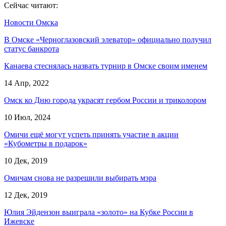
Сейчас читают:
Новости Омска
В Омске «Черноглазовский элеватор» официально получил
статус банкрота
Канаева стеснялась назвать турнир в Омске своим именем
14 Апр, 2022
Омск ко Дню города украсят гербом России и триколором
10 Июл, 2024
Омичи ещё могут успеть принять участие в акции
«Кубометры в подарок»
10 Дек, 2019
Омичам снова не разрешили выбирать мэра
12 Дек, 2019
Юлия Эйдензон выиграла «золото» на Кубке России в
Ижевске