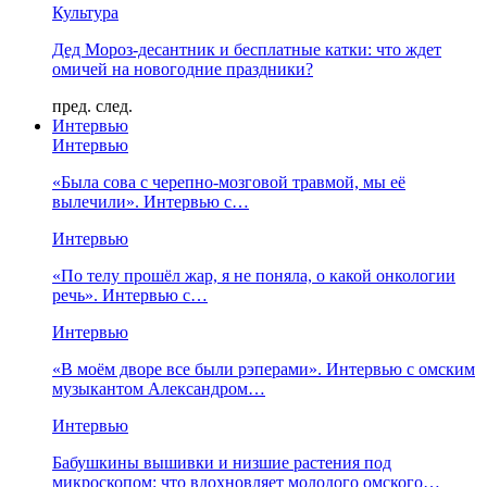
Культура
Дед Мороз-десантник и бесплатные катки: что ждет
омичей на новогодние праздники?
пред.
след.
Интервью
Интервью
«Была сова с черепно-мозговой травмой, мы её
вылечили». Интервью с…
Интервью
«По телу прошёл жар, я не поняла, о какой онкологии
речь». Интервью с…
Интервью
«В моём дворе все были рэперами». Интервью с омским
музыкантом Александром…
Интервью
Бабушкины вышивки и низшие растения под
микроскопом: что вдохновляет молодого омского…