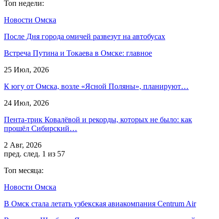
Топ недели:
Новости Омска
После Дня города омичей развезут на автобусах
Встреча Путина и Токаева в Омске: главное
25 Июл, 2026
К югу от Омска, возле «Ясной Поляны», планируют…
24 Июл, 2026
Пента-трик Ковалёвой и рекорды, которых не было: как
прошёл Сибирский…
2 Авг, 2026
пред.
след.
1 из 57
Топ месяца:
Новости Омска
В Омск стала летать узбекская авиакомпания Centrum Air