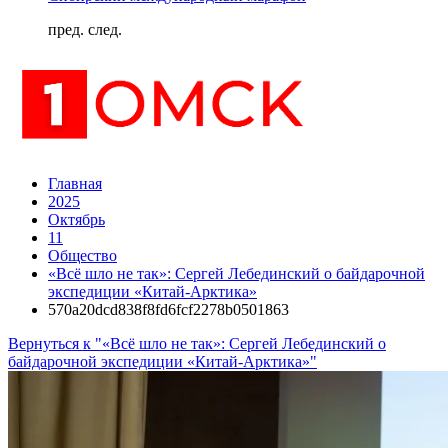
пред.
след.
Главная
2025
Октябрь
11
Общество
«Всё шло не так»: Сергей Лебединский о байдарочной
экспедиции «Китай-Арктика»
570a20dcd838f8fd6fcf2278b0501863
Вернуться к "«Всё шло не так»: Сергей Лебединский о
байдарочной экспедиции «Китай-Арктика»"