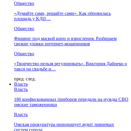
Общество
«Думайте сами, решайте сами». Как обновилась
площадь у КДЦ…
Общество
Фишинг под маской кино и взросления. Разбираем
свежие уловки интернет-мошенников
Общество
«Творчество нельзя регулировать». Виктория Дайнеко о
такси на свадьбе и…
пред.
след.
Власть
Власть
180 конфискованных приборов передали на нужды СВО
омские таможенники
Власть
Омская прокуратура инициирует аудит ливневых
систем города