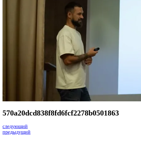
570a20dcd838f8fd6fcf2278b0501863
следующий
предыдущий