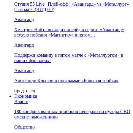
Студия 55 Live | Плей-офф | «Авангард» vs «Металлург»
| 5-й матч (ВИДЕО)
Авангард
Хет-трик Найта выводит вперёд в серии! «Авангард»
всухую победил «Магнитку» в пятом…
Авангард
Поддержи команду в пятом матче с «Металлургом» в
наших фан-зонах!
Авангард
Александр Крылов в программе «Большая тройка»
пред.
след.
Экономика
Власть
180 конфискованных приборов передали на нужды СВО
омские таможенники
Общество