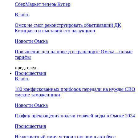
СберМаркет теперь Купер
Власть
Омск не смог реконструировать обветшавший ДК
Козицкого и выставил его на аукцион
Новости Омска
Повышение цен на проезд в транспорте Омска – новые
тарифы
пред.
след.
Происшествия
Власть
180 конфискованных приборов передали на нужды СВО
омские таможенники
Новости Омска
График прекращения подачи горячей воды в Омске 2024
Происшествия
Неадекватный омич устроил погром в автобусе