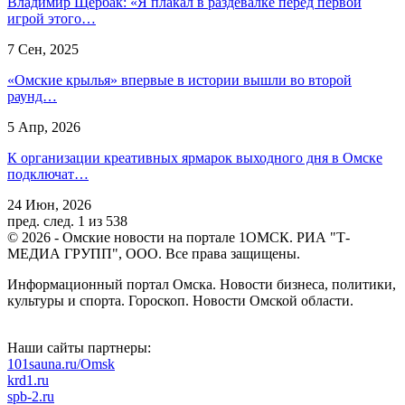
Владимир Щербак: «Я плакал в раздевалке перед первой
игрой этого…
7 Сен, 2025
«Омские крылья» впервые в истории вышли во второй
раунд…
5 Апр, 2026
К организации креативных ярмарок выходного дня в Омске
подключат…
24 Июн, 2026
пред.
след.
1 из 538
© 2026 - Омские новости на портале 1ОМСК. РИА "Т-
МЕДИА ГРУПП", ООО. Все права защищены.
Информационный портал Омска. Новости бизнеса, политики,
культуры и спорта. Гороскоп. Новости Омской области.
Наши сайты партнеры:
101sauna.ru/Omsk
krd1.ru
spb-2.ru