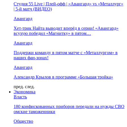
Студия 55 Live | Плей-офф | «Авангард» vs «Металлург»
| 5-й матч (ВИДЕО)
Авангард
Хет-трик Найта выводит вперёд в серии! «Авангард»
всухую победил «Магнитку» в пятом…
Авангард
Поддержи команду в пятом матче с «Металлургом» в
наших фан-зонах!
Авангард
Александр Крылов в программе «Большая тройка»
пред.
след.
Экономика
Власть
180 конфискованных приборов передали на нужды СВО
омские таможенники
Общество