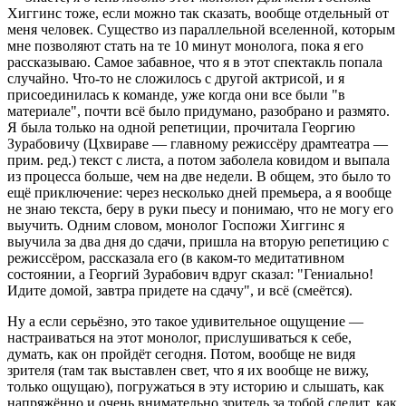
Хиггинс тоже, если можно так сказать, вообще отдельный от
меня человек. Существо из параллельной вселенной, которым
мне позволяют стать на те 10 минут монолога, пока я его
рассказываю. Самое забавное, что я в этот спектакль попала
случайно. Что-то не сложилось с другой актрисой, и я
присоединилась к команде, уже когда они все были "в
материале", почти всё было придумано, разобрано и размято.
Я была только на одной репетиции, прочитала Георгию
Зурабовичу (Цхвираве — главному режиссёру драмтеатра —
прим. ред.) текст с листа, а потом заболела ковидом и выпала
из процесса больше, чем на две недели. В общем, это было то
ещё приключение: через несколько дней премьера, а я вообще
не знаю текста, беру в руки пьесу и понимаю, что не могу его
выучить. Одним словом, монолог Госпожи Хиггинс я
выучила за два дня до сдачи, пришла на вторую репетицию с
режиссёром, рассказала его (в каком-то медитативном
состоянии, а Георгий Зурабович вдруг сказал: "Гениально!
Идите домой, завтра придете на сдачу", и всё (смеётся).
Ну а если серьёзно, это такое удивительное ощущение —
настраиваться на этот монолог, прислушиваться к себе,
думать, как он пройдёт сегодня. Потом, вообще не видя
зрителя (там так выставлен свет, что я их вообще не вижу,
только ощущаю), погружаться в эту историю и слышать, как
напряжённо и очень внимательно зритель за тобой следит, как