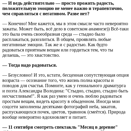
— И ведь действительно — просто прожить радость,
положительную эмоцию не менее важно и терапевтично,
чем справляться с негативом. Разве нет?
— Конечно! Мне кажется, мы в этом смысле часто невероятно
зажаты. Может быть, всё дело в советском анамнезе)) Всё-таки
это была очень своеобразная среда — стыдно было
расплакаться, разозлиться. В общем, проявлять любые
негативные эмоции. Так же и с радостью. Как будто
радоваться приятным вещам или гордиться тем, что ты
делаешь, — это хвастовство.
— Тогда надо радоваться.
— Безусловно! И это, кстати, бесценная сопутствующая опция
возраста — осознание того, что жизнь полна красоты и
поводов для счастья. Помните, как у гениального драматурга
и поэта Александра Володина: "Стыдно, стыдно, стыдно быть
несчастливым!". Я как раз умею и очень люблю радоваться
простым вещам, видеть красоту в обыденном. Иногда мои
соцсети заполнены десятками фотографий неба, закатов,
распускающихся почек, цветов, травинок (смеётся). Природа
вообще невероятно вдохновляет и питает.
— 11 сентября смотреть спектакль "Месяц в деревне"