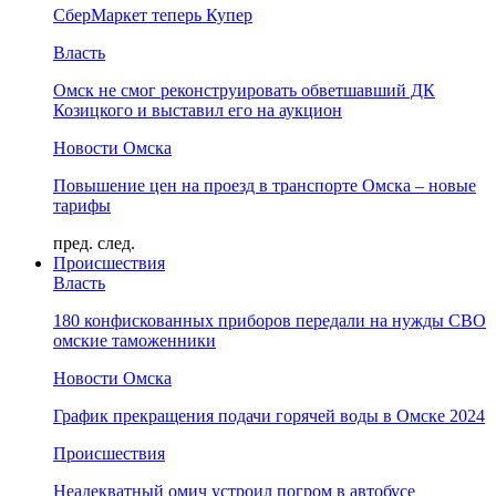
СберМаркет теперь Купер
Власть
Омск не смог реконструировать обветшавший ДК
Козицкого и выставил его на аукцион
Новости Омска
Повышение цен на проезд в транспорте Омска – новые
тарифы
пред.
след.
Происшествия
Власть
180 конфискованных приборов передали на нужды СВО
омские таможенники
Новости Омска
График прекращения подачи горячей воды в Омске 2024
Происшествия
Неадекватный омич устроил погром в автобусе