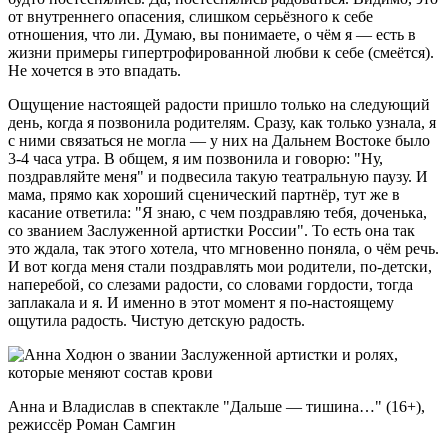
от внутреннего опасения, слишком серьёзного к себе
отношения, что ли. Думаю, вы понимаете, о чём я — есть в
жизни примеры гипертрофированной любви к себе (смеётся).
Не хочется в это впадать.
Ощущение настоящей радости пришло только на следующий
день, когда я позвонила родителям. Сразу, как только узнала, я
с ними связаться не могла — у них на Дальнем Востоке было
3-4 часа утра. В общем, я им позвонила и говорю: "Ну,
поздравляйте меня" и подвесила такую театральную паузу. И
мама, прямо как хороший сценический партнёр, тут же в
касание ответила: "Я знаю, с чем поздравляю тебя, доченька,
со званием Заслуженной артистки России". То есть она так
это ждала, так этого хотела, что мгновенно поняла, о чём речь.
И вот когда меня стали поздравлять мои родители, по-детски,
наперебой, со слезами радости, со словами гордости, тогда
заплакала и я. И именно в этот момент я по-настоящему
ощутила радость. Чистую детскую радость.
Анна и Владислав в спектакле "Дальше — тишина…" (16+),
режиссёр Роман Самгин