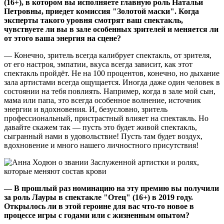
(16+), в котором вы исполняете главную роль Натальи
Петровны, приедет комиссия "Золотой маски". Когда
эксперты такого уровня смотрят ваш спектакль,
чувствуете ли вы в зале особенных зрителей и меняется ли
от этого ваша энергия на сцене?
— Конечно, зритель всегда калибрует спектакль, от зрителя,
от его настроя, эмпатии, вкуса всегда зависит, как этот
спектакль пройдёт. Не на 100 процентов, конечно, но дыхание
зала артистами всегда ощущается. Иногда даже один человек в
состоянии на тебя повлиять. Например, когда в зале мой сын,
мама или папа, это всегда особенное волнение, источник
энергии и вдохновения. И, безусловно, зритель
профессиональный, пристрастный влияет на спектакль. Но
давайте скажем так — пусть это будет живой спектакль,
сыгранный нами в удовольствие! Пусть там будет воздух,
вдохновение и много нашего личностного присутствия!
— В прошлый раз номинацию на эту премию вы получили
за роль Лауры в спектакле "Отец" (16+) в 2019 году.
Открылось ли в этой героине для вас что-то новое в
процессе игры с годами или с жизненным опытом?