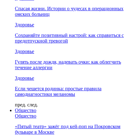
Спасая жизни. Истории о чудесах в операционных
омских больниц
Здоровье
Сохраняйте позитивный настрой: как справиться с
предотпускной тревогой
Здоровье
Гулять после дождя, надевать очки: как облегчить
течение аллергии
Здоровье
Если чешется родинка: простые правила
самодиагностики меланомы
пред.
след.
Общество
Общество
«Пятый театр» зажёг под кей-поп на Покровском
бульваре в Москве