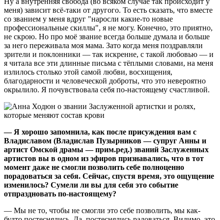
Ну а внутренняя свобода (во всяком случае так происходит у
меня) зависит всё-таки от другого. То есть сказать, что вместе
со званием у меня вдруг "наросли какие-то новые
профессиональные скиллы", я не могу. Конечно, это приятно,
не скрою. Но про моё звание всегда больше думала и больше
за него переживала моя мама. Зато когда меня поздравляли
зрители и поклонники — так искренне, с такой любовью — и
я читала все эти длинные письма с тёплыми словами, на меня
излилось столько этой самой любви, восхищения,
благодарности и человеческой доброты, что это невероятно
окрылило. Я почувствовала себя по-настоящему счастливой.
— Я хорошо запомнила, как после присуждения вам с
Владиславом (Владислав Пузырников — супруг Анны и
артист Омской драмы — прим.ред.) званий Заслуженных
артистов вы в одном из эфиров признавались, что в тот
момент даже не смогли позволить себе полноценно
порадоваться за себя. Сейчас, спустя время, это ощущение
изменилось? Сумели ли вы для себя это событие
отпраздновать по-настоящему?
— Мы не то, чтобы не смогли это себе позволить, мы как-
будто постеснялись. Да, постеснялись радоваться. Видимо, это