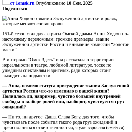
от
1omsk.ru
Опубликовано
10 Сен, 2025
Поделиться
151-й сезон стал для актрисы Омской драмы Анны Ходюн по-
настоящему переломным: громкие премьеры, звание
Заслуженной артистки России и внимание комиссии “Золотой
маски”.
В интервью "Омск Здесь" она рассказала о территории
нереальности в театре, любимой литературе, тоске по
ушедшим спектаклям и зрителях, ради которых стоит
выходить на подмостки.
— Анна, помимо статуса присуждение звания Заслуженной
артистки России что-то изменило в вашей жизни?
Появилось ли, например, чувство большей внутренней
свободы в выборе ролей или, наоборот, чувствуется груз
ожиданий?
— Ни то, ни другое, Даша. Слава Богу, для того, чтобы
чувствовать после события такого рода груз ожиданий и
преисполниться ответственностью, я уже взрослая (смеётся).