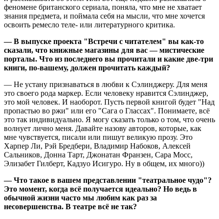
феномене британского сериала, поняла, что мне не хватает
знания предмета, и поймала себя на мысли, что мне хочется
освоить ремесло теле- или литературного критика.
— В выпуске проекта "Встречи с читателем" вы как-то
сказали, что книжные магазины для вас — мистические
порталы. Что из последнего вы прочитали и какие две-три
книги, по-вашему, должен прочитать каждый?
— Не устану признаваться в любви к Сэлинджеру. Для меня
это своего рода маркер. Если человеку нравится Сэлинджер,
это мой человек. И наоборот. Пусть первой книгой будет "Над
пропастью во ржи" или его "Сага о Глассах". Понимаете, всё
это так индивидуально. Я могу сказать только о том, что очень
волнует лично меня. Давайте назову авторов, которые, как
мне чувствуется, писали или пишут великую прозу. Это
Харпер Ли, Рэй Бредбери, Владимир Набоков, Алексей
Сальников, Донна Тарт, Джонатан Франзен, Сара Мосс,
Элизабет Гилберт, Кадзуо Исигуро. Ну в общем, их много))
— Что такое в вашем представлении "театральное чудо"?
Это момент, когда всё получается идеально? Но ведь в
обычной жизни часто мы любим как раз за
несовершенства. В театре всё не так?