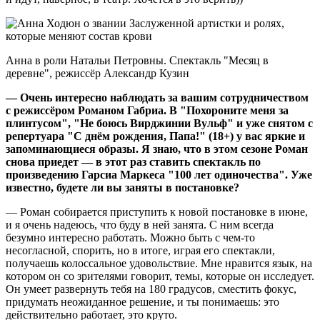
Анна в роли Натальи Петровны. Спектакль "Месяц в
деревне", режиссёр Александр Кузин
— Очень интересно наблюдать за вашим сотрудничеством
с режиссёром Романом Габриа. В "Похороните меня за
плинтусом", "Не боюсь Вирджинии Вульф" и уже снятом с
репертуара "С днём рождения, Папа!" (18+) у вас яркие и
запоминающиеся образы. Я знаю, что в этом сезоне Роман
снова приедет — в этот раз ставить спектакль по
произведению Гарсиа Маркеса "100 лет одиночества". Уже
известно, будете ли вы заняты в постановке?
— Роман собирается приступить к новой постановке в июне,
и я очень надеюсь, что буду в ней занята. С ним всегда
безумно интересно работать. Можно быть с чем-то
несогласной, спорить, но в итоге, играя его спектакли,
получаешь колоссальное удовольствие. Мне нравится язык, на
котором он со зрителями говорит, темы, которые он исследует.
Он умеет развернуть тебя на 180 градусов, сместить фокус,
придумать неожиданное решение, и ты понимаешь: это
действительно работает, это круто.