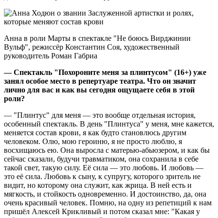
Анна в роли Марты в спектакле "Не боюсь Вирджинии
Вульф", режиссёр Константин Соя, художественный
руководитель Роман Габриа
— Спектакль "Похороните меня за плинтусом" (16+) уже
занял особое место в репертуаре театра. Что он значит
лично для вас и как вы сегодня ощущаете себя в этой
роли?
— "Плинтус" для меня — это вообще отдельная история,
особенный спектакль. В день "Плинтуса" у меня, мне кажется,
меняется состав крови, я как будто становлюсь другим
человеком. Олю, мою героиню, я не просто люблю, я
восхищаюсь ею. Она выросла с матерью-абьюзером, и как бы
сейчас сказали, будучи травматиком, она сохранила в себе
такой свет, такую силу. Её сила — это любовь. И любовь —
это её сила. Любовь к сыну, к супругу, которого зритель не
видит, но которому она служит, как жрица. В ней есть и
мягкость, и стойкость одновременно. И достоинство, да, она
очень красивый человек. Помню, на одну из репетиций к нам
пришёл Алексей Крикливый и потом сказал мне: "Какая у