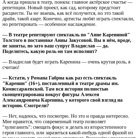
А когда пришла в театр, поняла: главное актёрское счастье —
репетиции. Новый проект, как сад, которому предстоит
расцвести. Ты не знаешь, как всё получится, но это такой
драйв, такой азарт. Конечно, артисты любят играть спектакли,
но репетировать — особенное наслаждение.
— В театре репетируют спектакль по "Анне Карениной"
Толстого в постановке Анны Закусовой. Вы в нём, вроде,
не заняты, но зато ваш супруг Владислав — да.
Поделитесь, какую роль он там исполнит?
— Владислав будет играть Каренина — очень крутая роль, я
считаю!
— Кстати, у Романа Габриа как раз есть спектакль
"Каренин" (16+), поставленный в театре драмы им.
Комиссаржевской. Там вся история полностью
сконцентрирована вокруг фигуры Алексея
Александровича Каренина, у которого свой взгляд на
историю. Смотрели?
— Нет, надеюсь, что посмотрю. Но это и правда интересно.
Мне нравится, что современный театр позволяет
"хулиганить": смещать фокус и делать из второстепенного
героя главного, или заразиться какой-нибудь одной фразой из