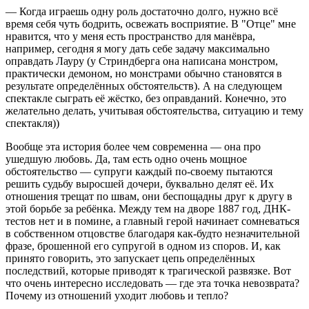
— Когда играешь одну роль достаточно долго, нужно всё
время себя чуть бодрить, освежать восприятие. В "Отце" мне
нравится, что у меня есть пространство для манёвра,
например, сегодня я могу дать себе задачу максимально
оправдать Лауру (у Стриндберга она написана монстром,
практически демоном, но монстрами обычно становятся в
результате определённых обстоятельств). А на следующем
спектакле сыграть её жёстко, без оправданий. Конечно, это
желательно делать, учитывая обстоятельства, ситуацию и тему
спектакля))
Вообще эта история более чем современна — она про
ушедшую любовь. Да, там есть одно очень мощное
обстоятельство — супруги каждый по-своему пытаются
решить судьбу выросшей дочери, буквально делят её. Их
отношения трещат по швам, они беспощадны друг к другу в
этой борьбе за ребёнка. Между тем на дворе 1887 год, ДНК-
тестов нет и в помине, а главный герой начинает сомневаться
в собственном отцовстве благодаря как-будто незначительной
фразе, брошенной его супругой в одном из споров. И, как
принято говорить, это запускает цепь определённых
последствий, которые приводят к трагической развязке. Вот
что очень интересно исследовать — где эта точка невозврата?
Почему из отношений уходит любовь и тепло?