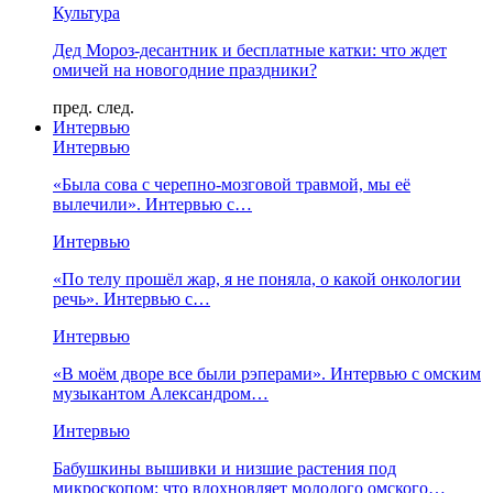
Культура
Дед Мороз-десантник и бесплатные катки: что ждет
омичей на новогодние праздники?
пред.
след.
Интервью
Интервью
«Была сова с черепно-мозговой травмой, мы её
вылечили». Интервью с…
Интервью
«По телу прошёл жар, я не поняла, о какой онкологии
речь». Интервью с…
Интервью
«В моём дворе все были рэперами». Интервью с омским
музыкантом Александром…
Интервью
Бабушкины вышивки и низшие растения под
микроскопом: что вдохновляет молодого омского…