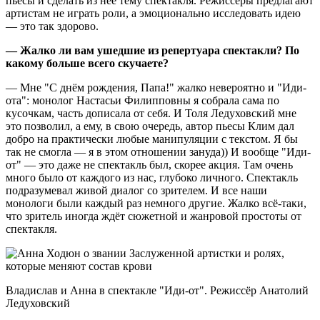
пьесы и сделать из неё тему спектакля. Режиссёры предлагают
артистам не играть роли, а эмоционально исследовать идею
— это так здорово.
— Жалко ли вам ушедшие из репертуара спектакли? По
какому больше всего скучаете?
— Мне "С днём рождения, Папа!" жалко невероятно и "Иди-
ота": монолог Настасьи Филипповны я собрала сама по
кусочкам, часть дописала от себя. И Толя Ледуховский мне
это позволил, а ему, в свою очередь, автор пьесы Клим дал
добро на практически любые манипуляции с текстом. Я бы
так не смогла — я в этом отношении зануда)) И вообще "Иди-
от" — это даже не спектакль был, скорее акция. Там очень
много было от каждого из нас, глубоко личного. Спектакль
подразумевал живой диалог со зрителем. И все наши
монологи были каждый раз немного другие. Жалко всё-таки,
что зритель иногда ждёт сюжетной и жанровой простоты от
спектакля.
Владислав и Анна в спектакле "Иди-от". Режиссёр Анатолий
Ледуховский