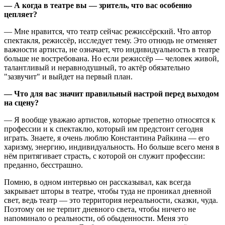
— А когда в театре вы — зритель, что вас особенно
цепляет?
— Мне нравится, что театр сейчас режиссёрский. Что автор
спектакля, режиссёр, исследует тему. Это отнюдь не отменяет
важности артиста, не означает, что индивидуальность в театре
больше не востребована. Но если режиссёр — человек живой,
талантливый и неравнодушный, то актёр обязательно
"зазвучит" и выйдет на первый план.
— Что для вас значит правильный настрой перед выходом
на сцену?
— Я вообще уважаю артистов, которые трепетно относятся к
профессии и к спектаклю, который им предстоит сегодня
играть. Знаете, я очень люблю Константина Райкина — его
харизму, энергию, индивидуальность. Но больше всего меня в
нём притягивает страсть, с которой он служит профессии:
преданно, бесстрашно.
Помню, в одном интервью он рассказывал, как всегда
закрывает шторы в театре, чтобы туда не проникал дневной
свет, ведь театр — это территория нереальности, сказки, чуда.
Поэтому он не терпит дневного света, чтобы ничего не
напоминало о реальности, об обыденности. Меня это