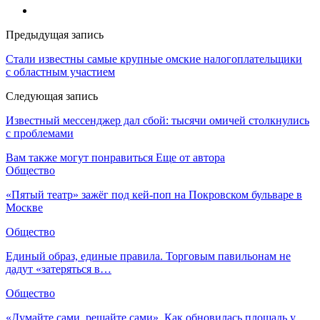
Предыдущая запись
Стали известны самые крупные омские налогоплательщики
с областным участием
Следующая запись
Известный мессенджер дал сбой: тысячи омичей столкнулись
с проблемами
Вам также могут понравиться
Еще от автора
Общество
«Пятый театр» зажёг под кей-поп на Покровском бульваре в
Москве
Общество
Единый образ, единые правила. Торговым павильонам не
дадут «затеряться в…
Общество
«Думайте сами, решайте сами». Как обновилась площадь у