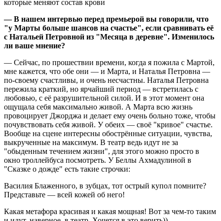
— В нашем интервью перед премьерой вы говорили, что
"у Марты больше шансов на счастье", если сравнивать её
с Натальей Петровной из "Месяца в деревне". Изменилось
ли ваше мнение?
— Сейчас, по прошествии времени, когда я пожила с Мартой,
мне кажется, что обе они — и Марта, и Наталья Петровна —
по-своему счастливы, и очень несчастны. Наталья Петровна
пережила краткий, но ярчайший период — встретилась с
любовью, с её разрушительной силой. И в этот момент она
ощущала себя максимально живой. А Марта всю жизнь
провоцирует Джорджа и делает ему очень больно тоже, чтобы
почувствовать себя живой. У обеих — своё "кривое" счастье.
Вообще на сцене интересны обострённые ситуации, чувства,
выкрученные на максимум. В театр ведь идут не за
"обыденным течением жизни", для этого можно просто в
окно троллейбуса посмотреть. У Беллы Ахмадулиной в
"Сказке о дожде" есть такие строчки:
Василия Блаженного, в зубцах, тот острый купол помните?
Представьте — всей кожей об него!
Какая метафора красивая и какая мощная! Вот за чем-то таким
и идут, наверное, в театр. Хочется в это верить))