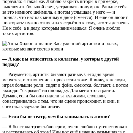
поразило: я такая же. Люблю закрыть шторы в гримёрке,
выключить большой свет, устраивать полумрак. Раньше себя
за это немного шеймила, а потом услышала у него — и
поняла, что нас как минимум двое (смеётся). И ещё он любит
повторять: нужно относиться серьёзно к тому, что ты делаешь.
Не к себе, а к делу, которым занимаешься. Я очень люблю
таких артистов.
— А как вы относитесь к коллегам, у которых другой
подход?
— Разумеется, артисты бывают разные. Сегодня время
меняется, и отношение к профессии тоже. Я вижу, как люди,
играя большие роли, сидят в фойе, смеются, болтают, а потом
выходят "сырыми" на площадку. Для меня это странно.
Думаю, если бы они сидели за кулисами, слушали,
сонастраивались с тем, что на сцене происходит, и они, и
спектакль звучали бы иначе.
— Если бы не театр, чем бы занималась в жизни?
— Я бы стала трэвэл-блогером, очень люблю путешествовать
и рассказывать об этом! Или вот ещё недавно размышляла о