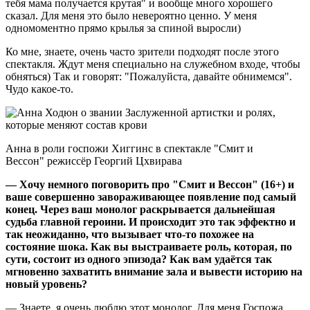
тебя мама получается крутая" и вообще много хорошего
сказал. Для меня это было невероятно ценно. У меня
одномоментно прямо крылья за спиной выросли)
Ко мне, знаете, очень часто зрители подходят после этого
спектакля. Ждут меня специально на служебном входе, чтобы
обняться) Так и говорят: "Пожалуйста, давайте обнимемся".
Чудо какое-то.
Анна в роли госпожи Хиггинс в спектакле "Смит и
Вессон" режиссёр Георгий Цхвирава
— Хочу немного поговорить про "Смит и Вессон" (16+) и
ваше совершенно завораживающее появление под самый
конец. Через ваш монолог раскрывается дальнейшая
судьба главной героини. И происходит это так эффектно и
так неожиданно, что вызывает что-то похожее на
состояние шока. Как вы выстраиваете роль, которая, по
сути, состоит из одного эпизода? Как вам удаётся так
мгновенно захватить внимание зала и вывести историю на
новый уровень?
— Знаете, я очень люблю этот монолог. Для меня Госпожа