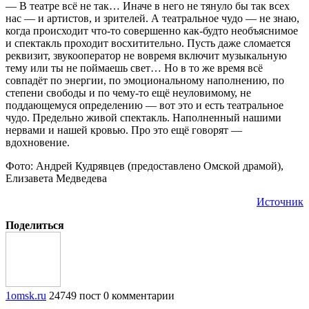
— В театре всё не так… Иначе в него не тянуло бы так всех
нас — и артистов, и зрителей. А театральное чудо — не знаю,
когда происходит что-то совершенно как-будто необъяснимое
и спектакль проходит восхитительно. Пусть даже сломается
реквизит, звукооператор не вовремя включит музыкальную
тему или ты не поймаешь свет… Но в то же время всё
совпадёт по энергии, по эмоциональному наполнению, по
степени свободы и по чему-то ещё неуловимому, не
поддающемуся определению — вот это и есть театральное
чудо. Предельно живой спектакль. Наполненный нашими
нервами и нашей кровью. Про это ещё говорят —
вдохновение.
Фото: Андрей Кудрявцев (предоставлено Омской драмой),
Елизавета Медведева
Источник
Поделиться
1omsk.ru
24749 пост
0 комментарии