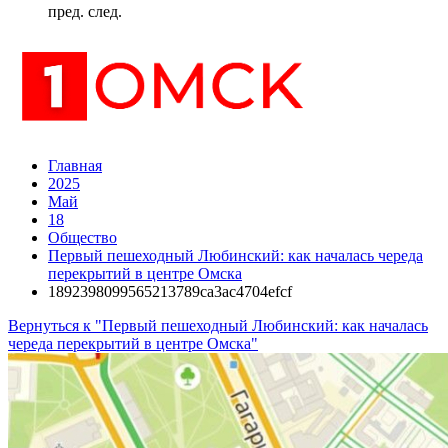
пред.
след.
Главная
2025
Май
18
Общество
Первый пешеходный Любинский: как началась череда
перекрытий в центре Омска
1892398099565213789ca3ac4704efcf
Вернуться к "Первый пешеходный Любинский: как началась
череда перекрытий в центре Омска"