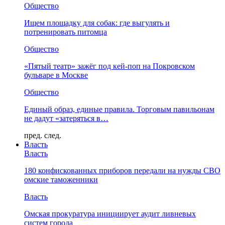
Общество
Ищем площадку для собак: где выгулять и
потренировать питомца
Общество
«Пятый театр» зажёг под кей-поп на Покровском
бульваре в Москве
Общество
Единый образ, единые правила. Торговым павильонам
не дадут «затеряться в…
пред.
след.
Власть
Власть
180 конфискованных приборов передали на нужды СВО
омские таможенники
Власть
Омская прокуратура инициирует аудит ливневых
систем города