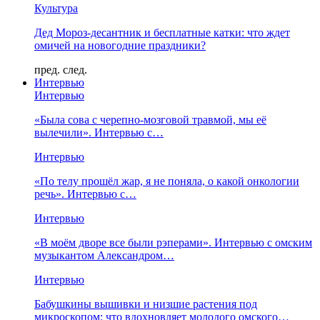
Культура
Дед Мороз-десантник и бесплатные катки: что ждет
омичей на новогодние праздники?
пред.
след.
Интервью
Интервью
«Была сова с черепно-мозговой травмой, мы её
вылечили». Интервью с…
Интервью
«По телу прошёл жар, я не поняла, о какой онкологии
речь». Интервью с…
Интервью
«В моём дворе все были рэперами». Интервью с омским
музыкантом Александром…
Интервью
Бабушкины вышивки и низшие растения под
микроскопом: что вдохновляет молодого омского…