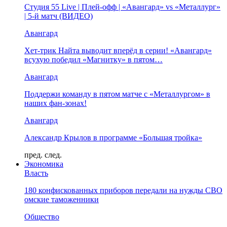
Студия 55 Live | Плей-офф | «Авангард» vs «Металлург»
| 5-й матч (ВИДЕО)
Авангард
Хет-трик Найта выводит вперёд в серии! «Авангард»
всухую победил «Магнитку» в пятом…
Авангард
Поддержи команду в пятом матче с «Металлургом» в
наших фан-зонах!
Авангард
Александр Крылов в программе «Большая тройка»
пред.
след.
Экономика
Власть
180 конфискованных приборов передали на нужды СВО
омские таможенники
Общество