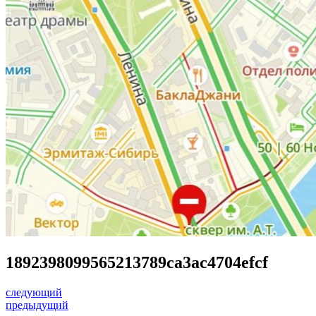
1892398099565213789ca3ac4704efcf
следующий
предыдущий