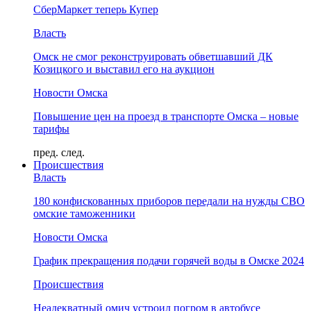
СберМаркет теперь Купер
Власть
Омск не смог реконструировать обветшавший ДК
Козицкого и выставил его на аукцион
Новости Омска
Повышение цен на проезд в транспорте Омска – новые
тарифы
пред.
след.
Происшествия
Власть
180 конфискованных приборов передали на нужды СВО
омские таможенники
Новости Омска
График прекращения подачи горячей воды в Омске 2024
Происшествия
Неадекватный омич устроил погром в автобусе