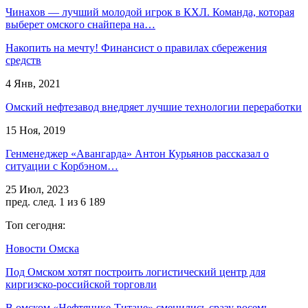
Чинахов — лучший молодой игрок в КХЛ. Команда, которая
выберет омского снайпера на…
Накопить на мечту! Финансист о правилах сбережения
средств
4 Янв, 2021
Омский нефтезавод внедряет лучшие технологии переработки
15 Ноя, 2019
Генменеджер «Авангарда» Антон Курьянов рассказал о
ситуации с Корбэном…
25 Июл, 2023
пред.
след.
1 из 6 189
Топ сегодня:
Новости Омска
Под Омском хотят построить логистический центр для
киргизско-российской торговли
В омском «Нефтянике-Титане» сменились сразу восемь