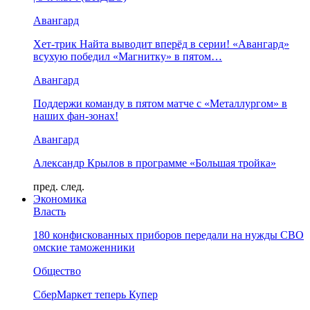
Авангард
Хет-трик Найта выводит вперёд в серии! «Авангард»
всухую победил «Магнитку» в пятом…
Авангард
Поддержи команду в пятом матче с «Металлургом» в
наших фан-зонах!
Авангард
Александр Крылов в программе «Большая тройка»
пред.
след.
Экономика
Власть
180 конфискованных приборов передали на нужды СВО
омские таможенники
Общество
СберМаркет теперь Купер