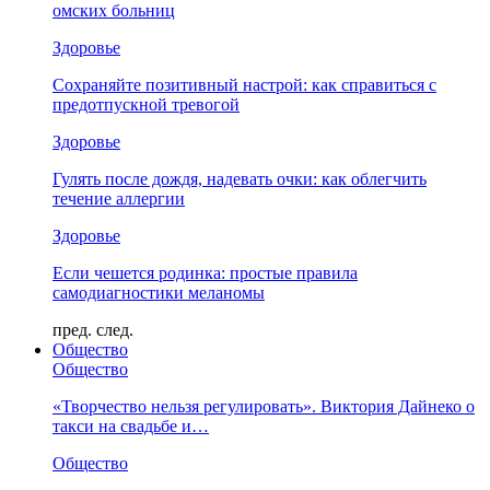
омских больниц
Здоровье
Сохраняйте позитивный настрой: как справиться с
предотпускной тревогой
Здоровье
Гулять после дождя, надевать очки: как облегчить
течение аллергии
Здоровье
Если чешется родинка: простые правила
самодиагностики меланомы
пред.
след.
Общество
Общество
«Творчество нельзя регулировать». Виктория Дайнеко о
такси на свадьбе и…
Общество