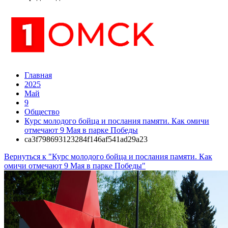
Главная
2025
Май
9
Общество
Курс молодого бойца и послания памяти. Как омичи
отмечают 9 Мая в парке Победы
ca3f798693123284f146af541ad29a23
Вернуться к "Курс молодого бойца и послания памяти. Как
омичи отмечают 9 Мая в парке Победы"