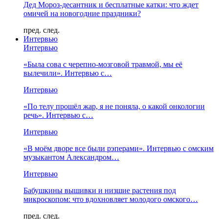
Дед Мороз-десантник и бесплатные катки: что ждет
омичей на новогодние праздники?
пред.
след.
Интервью
Интервью
«Была сова с черепно-мозговой травмой, мы её
вылечили». Интервью с…
Интервью
«По телу прошёл жар, я не поняла, о какой онкологии
речь». Интервью с…
Интервью
«В моём дворе все были рэперами». Интервью с омским
музыкантом Александром…
Интервью
Бабушкины вышивки и низшие растения под
микроскопом: что вдохновляет молодого омского…
пред.
след.