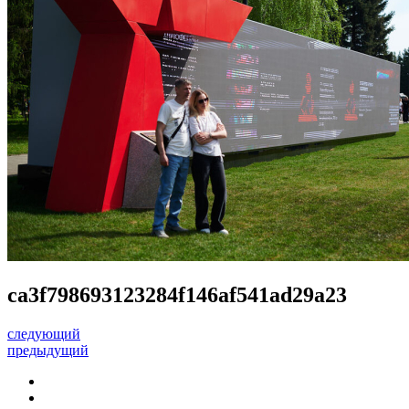
ca3f798693123284f146af541ad29a23
следующий
предыдущий