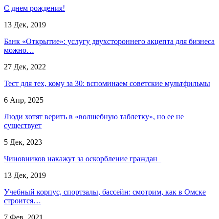
С днем рождения!
13 Дек, 2019
Банк «Открытие»: услугу двухстороннего акцепта для бизнеса
можно…
27 Дек, 2022
Тест для тех, кому за 30: вспоминаем советские мультфильмы
6 Апр, 2025
Люди хотят верить в «волшебную таблетку», но ее не
существует
5 Дек, 2023
Чиновников накажут за оскорбление граждан
13 Дек, 2019
Учебный корпус, спортзалы, бассейн: смотрим, как в Омске
строится…
7 Фев, 2021