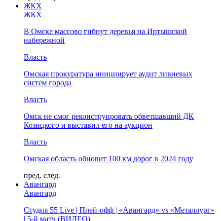
ЖКХ
ЖКХ
В Омске массово гибнут деревья на Иртышской
набережной
Власть
Омская прокуратура инициирует аудит ливневых
систем города
Власть
Омск не смог реконструировать обветшавший ДК
Козицкого и выставил его на аукцион
Власть
Омская область обновит 100 км дорог в 2024 году
пред.
след.
Авангард
Авангард
Студия 55 Live | Плей-офф | «Авангард» vs «Металлург»
| 5-й матч (ВИДЕО)