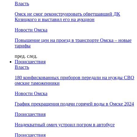
Власть
Омск не смог реконструировать обветшавший ДК
Козицкого и выставил его на аукцион
Новости Омска
Повышение цен на проезд в транспорте Омска – новые
тарифы
пред.
след.
Происшествия
Власть
180 конфискованных приборов передали на нужды СВО
омские таможенники
Новости Омска
График прекращения подачи горячей воды в Омске 2024
Происшествия
Неадекватный омич устроил погром в автобусе
Происшествия