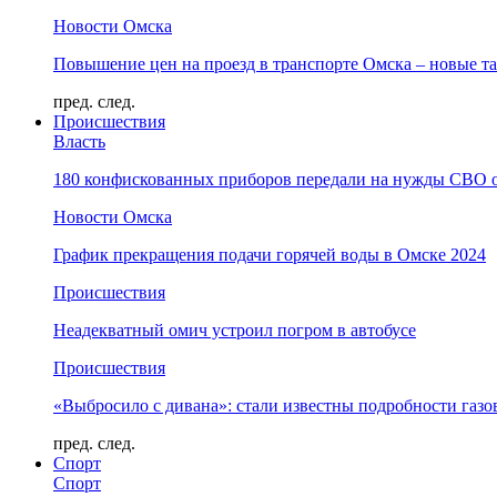
Новости Омска
Повышение цен на проезд в транспорте Омска – новые т
пред.
след.
Происшествия
Власть
180 конфискованных приборов передали на нужды СВО 
Новости Омска
График прекращения подачи горячей воды в Омске 2024
Происшествия
Неадекватный омич устроил погром в автобусе
Происшествия
«Выбросило с дивана»: стали известны подробности газо
пред.
след.
Спорт
Спорт