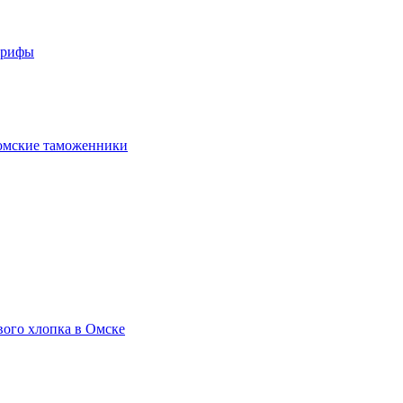
арифы
омские таможенники
вого хлопка в Омске