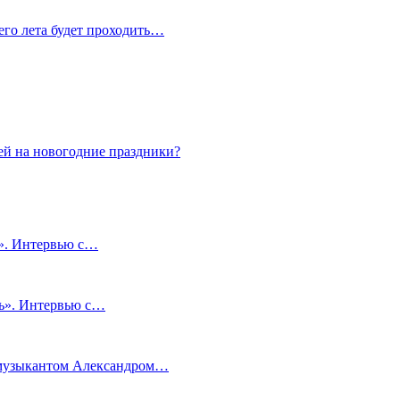
сего лета будет проходить…
ей на новогодние праздники?
и». Интервью с…
чь». Интервью с…
м музыкантом Александром…