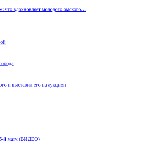
: что вдохновляет молодого омского…
ной
города
го и выставил его на аукцион
| 5-й матч (ВИДЕО)