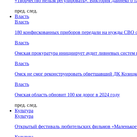
«Творчество нельзя регулировать». Виктория Дайнеко о т
пред.
след.
Власть
Власть
180 конфискованных приборов передали на нужды СВО 
Власть
Омская прокуратура инициирует аудит ливневых систем 
Власть
Омск не смог реконструировать обветшавший ДК Козицко
Власть
Омская область обновит 100 км дорог в 2024 году
пред.
след.
Культура
Культура
Открытый фестиваль любительских фильмов «Маленькое
Культура