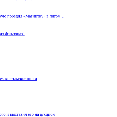
сухую победил «Магнитку» в пятом…
их фан-зонах!
омские таможенники
го и выставил его на аукцион