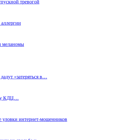
тпускной тревогой
е аллергии
ки меланомы
 дадут «затеряться в…
ь у КДЦ…
е уловки интернет-мошенников