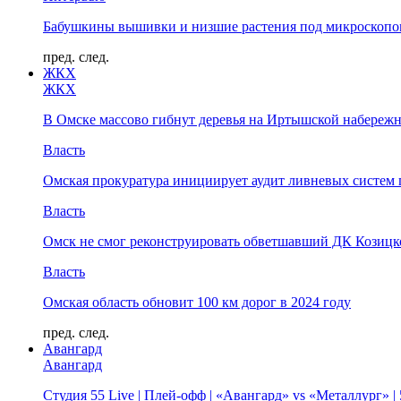
Бабушкины вышивки и низшие растения под микроскопом
пред.
след.
ЖКХ
ЖКХ
В Омске массово гибнут деревья на Иртышской набереж
Власть
Омская прокуратура инициирует аудит ливневых систем 
Власть
Омск не смог реконструировать обветшавший ДК Козицко
Власть
Омская область обновит 100 км дорог в 2024 году
пред.
след.
Авангард
Авангард
Студия 55 Live | Плей-офф | «Авангард» vs «Металлург» 