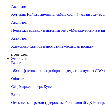
Авангард
Хет-трик Найта выводит вперёд в серии! «Авангард» в
Авангард
Поддержи команду в пятом матче с «Металлургом» в наш
Авангард
Александр Крылов в программе «Большая тройка»
пред.
след.
Экономика
Власть
180 конфискованных приборов передали на нужды СВО 
Общество
СберМаркет теперь Купер
Власть
Омск не смог реконструировать обветшавший ДК Козицко