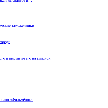
акси на свадьбе и…
омские таможенники
города
го и выставил его на аукцион
 кино «Фильмёнок»