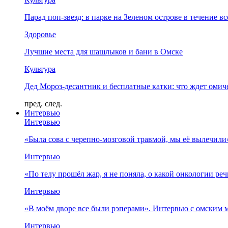
Парад поп-звезд: в парке на Зеленом острове в течение в
Здоровье
Лучшие места для шашлыков и бани в Омске
Культура
Дед Мороз-десантник и бесплатные катки: что ждет омич
пред.
след.
Интервью
Интервью
«Была сова с черепно-мозговой травмой, мы её вылечил
Интервью
«По телу прошёл жар, я не поняла, о какой онкологии ре
Интервью
«В моём дворе все были рэперами». Интервью с омски
Интервью