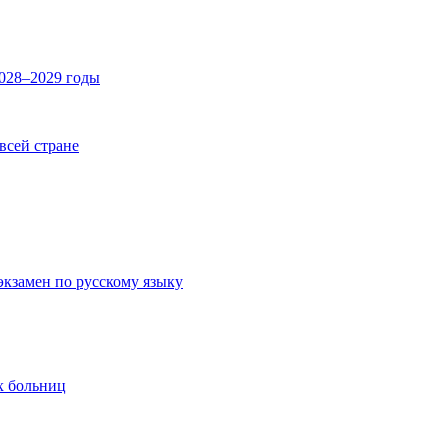
2028–2029 годы
 всей стране
экзамен по русскому языку
х больниц