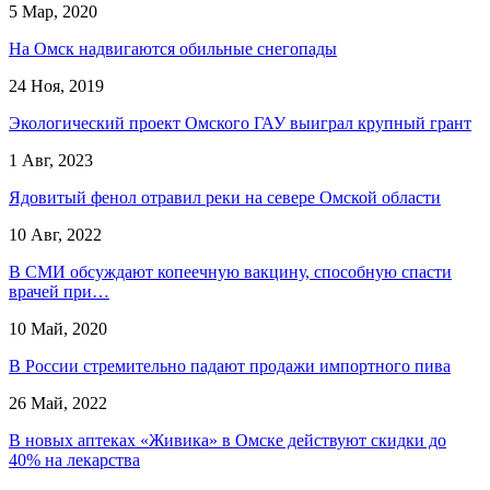
5 Мар, 2020
На Омск надвигаются обильные снегопады
24 Ноя, 2019
Экологический проект Омского ГАУ выиграл крупный грант
1 Авг, 2023
Ядовитый фенол отравил реки на севере Омской области
10 Авг, 2022
В СМИ обсуждают копеечную вакцину, способную спасти
врачей при…
10 Май, 2020
В России стремительно падают продажи импортного пива
26 Май, 2022
В новых аптеках «Живика» в Омске действуют скидки до
40% на лекарства