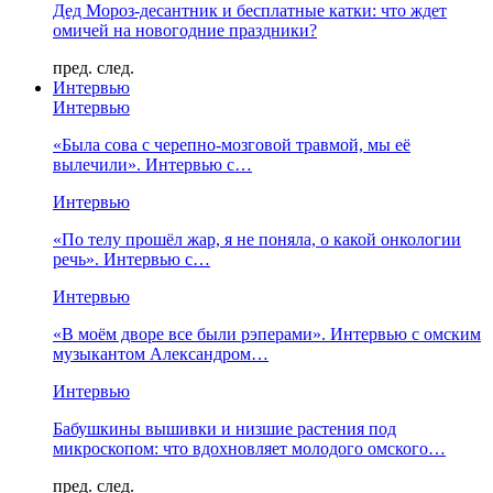
Дед Мороз-десантник и бесплатные катки: что ждет
омичей на новогодние праздники?
пред.
след.
Интервью
Интервью
«Была сова с черепно-мозговой травмой, мы её
вылечили». Интервью с…
Интервью
«По телу прошёл жар, я не поняла, о какой онкологии
речь». Интервью с…
Интервью
«В моём дворе все были рэперами». Интервью с омским
музыкантом Александром…
Интервью
Бабушкины вышивки и низшие растения под
микроскопом: что вдохновляет молодого омского…
пред.
след.