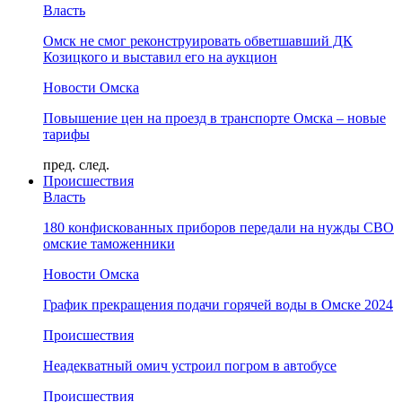
Власть
Омск не смог реконструировать обветшавший ДК
Козицкого и выставил его на аукцион
Новости Омска
Повышение цен на проезд в транспорте Омска – новые
тарифы
пред.
след.
Происшествия
Власть
180 конфискованных приборов передали на нужды СВО
омские таможенники
Новости Омска
График прекращения подачи горячей воды в Омске 2024
Происшествия
Неадекватный омич устроил погром в автобусе
Происшествия