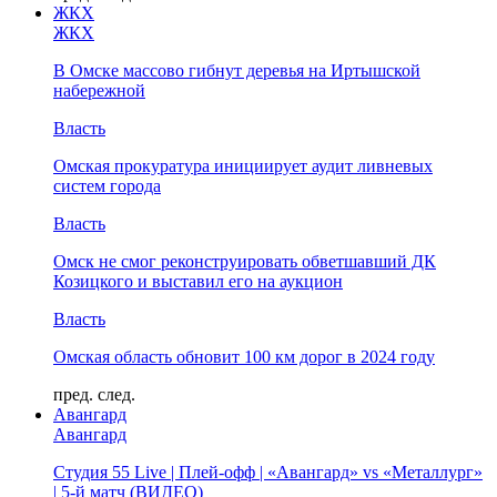
ЖКХ
ЖКХ
В Омске массово гибнут деревья на Иртышской
набережной
Власть
Омская прокуратура инициирует аудит ливневых
систем города
Власть
Омск не смог реконструировать обветшавший ДК
Козицкого и выставил его на аукцион
Власть
Омская область обновит 100 км дорог в 2024 году
пред.
след.
Авангард
Авангард
Студия 55 Live | Плей-офф | «Авангард» vs «Металлург»
| 5-й матч (ВИДЕО)