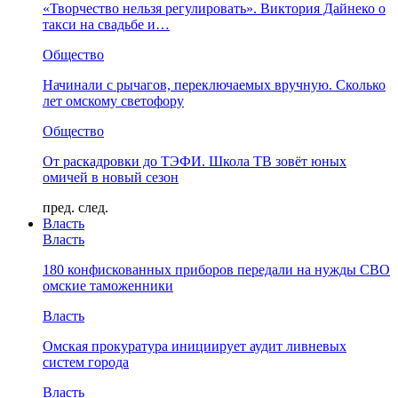
«Творчество нельзя регулировать». Виктория Дайнеко о
такси на свадьбе и…
Общество
Начинали с рычагов, переключаемых вручную. Сколько
лет омскому светофору
Общество
От раскадровки до ТЭФИ. Школа ТВ зовёт юных
омичей в новый сезон
пред.
след.
Власть
Власть
180 конфискованных приборов передали на нужды СВО
омские таможенники
Власть
Омская прокуратура инициирует аудит ливневых
систем города
Власть