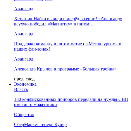
Авангард
Хет-трик Найта выводит вперёд в серии! «Авангард»
всухую победил «Магнитку» в пятом…
Авангард
Поддержи команду в пятом матче с «Металлургом» в
наших фан-зонах!
Авангард
Александр Крылов в программе «Большая тройка»
пред.
след.
Экономика
Власть
180 конфискованных приборов передали на нужды СВО
омские таможенники
Общество
СберМаркет теперь Купер