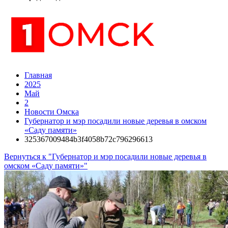
Главная
2025
Май
2
Новости Омска
Губернатор и мэр посадили новые деревья в омском
«Саду памяти»
325367009484b3f4058b72c796296613
Вернуться к "Губернатор и мэр посадили новые деревья в
омском «Саду памяти»"