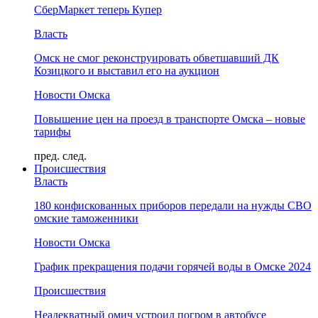
СберМаркет теперь Купер
Власть
Омск не смог реконструировать обветшавший ДК
Козицкого и выставил его на аукцион
Новости Омска
Повышение цен на проезд в транспорте Омска – новые
тарифы
пред.
след.
Происшествия
Власть
180 конфискованных приборов передали на нужды СВО
омские таможенники
Новости Омска
График прекращения подачи горячей воды в Омске 2024
Происшествия
Неадекватный омич устроил погром в автобусе