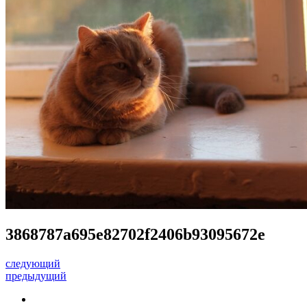
3868787a695e82702f2406b93095672e
следующий
предыдущий