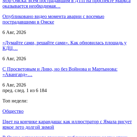
Мэр Омска: всем пострадавшим в ДТП на проспекте Маркса
оказывается необходимая…
Опубликовано видео момента аварии с восемью
пострадавшими в Омске
6 Авг, 2026
«Думайте сами, решайте сами». Как обновилась площадь у
КДЦ…
6 Авг, 2026
С Просветовым и Ливо, но без Войнова и Мартынова:
«Авангард»…
6 Авг, 2026
пред.
след.
1 из 6 184
Топ недели:
Общество
Цвет на кончике карандаша: как иллюстратор с Ямала рисует
яркое лето долгой зимой