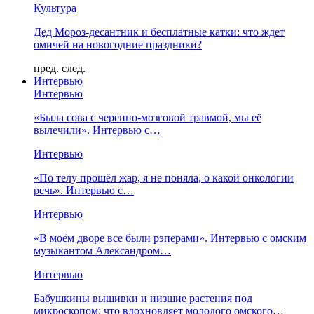
Культура
Дед Мороз-десантник и бесплатные катки: что ждет
омичей на новогодние праздники?
пред.
след.
Интервью
Интервью
«Была сова с черепно-мозговой травмой, мы её
вылечили». Интервью с…
Интервью
«По телу прошёл жар, я не поняла, о какой онкологии
речь». Интервью с…
Интервью
«В моём дворе все были рэперами». Интервью с омским
музыкантом Александром…
Интервью
Бабушкины вышивки и низшие растения под
микроскопом: что вдохновляет молодого омского…