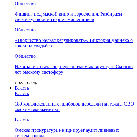
Общество
Фишинг под маской кино и взросления. Разбираем
свежие уловки интернет-мошенников
Общество
«Творчество нельзя регулировать». Виктория Дайнеко о
такси на свадьбе и…
Общество
Начинали с рычагов, переключаемых вручную. Сколько
лет омскому светофору
пред.
след.
Власть
Власть
180 конфискованных приборов передали на нужды СВО
омские таможенники
Власть
Омская прокуратура инициирует аудит ливневых
систем города