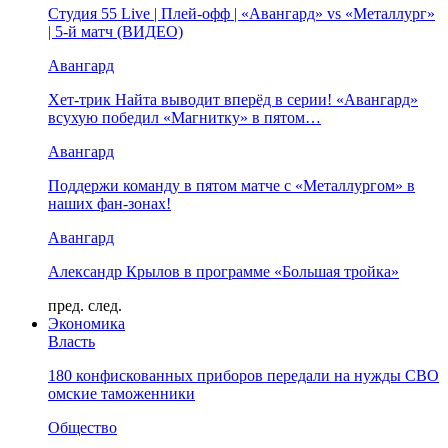
Студия 55 Live | Плей-офф | «Авангард» vs «Металлург»
| 5-й матч (ВИДЕО)
Авангард
Хет-трик Найта выводит вперёд в серии! «Авангард»
всухую победил «Магнитку» в пятом…
Авангард
Поддержи команду в пятом матче с «Металлургом» в
наших фан-зонах!
Авангард
Александр Крылов в программе «Большая тройка»
пред.
след.
Экономика
Власть
180 конфискованных приборов передали на нужды СВО
омские таможенники
Общество