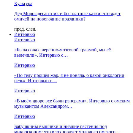
Культура
Дед Мороз-десантник и бесплатные катки: что ждет
омичей на новогодние праздники?
пред.
след.
Интервью
Интервью
«Была сова с черепно-мозговой травмой, мы её
вылечили». Интервью с…
Интервью
«По телу прошёл жар, я не поняла, о какой онкологии
речь». Интервью с…
Интервью
«В моём дворе все были рэперами». Интервью с омским
музыкантом Александром…
Интервью
Бабушкины вышивки и низшие растения под
микроскопом: что вдохновляет молодого омского…