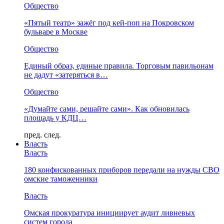
Общество
«Пятый театр» зажёг под кей-поп на Покровском
бульваре в Москве
Общество
Единый образ, единые правила. Торговым павильонам
не дадут «затеряться в…
Общество
«Думайте сами, решайте сами». Как обновилась
площадь у КДЦ…
пред.
след.
Власть
Власть
180 конфискованных приборов передали на нужды СВО
омские таможенники
Власть
Омская прокуратура инициирует аудит ливневых
систем города