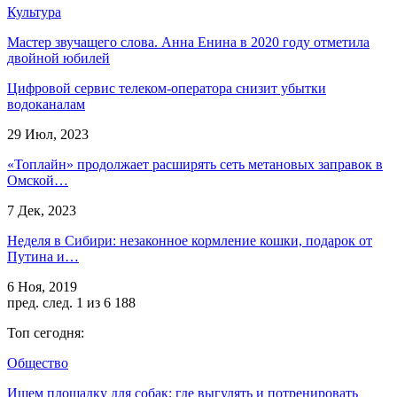
Культура
Мастер звучащего слова. Анна Енина в 2020 году отметила
двойной юбилей
Цифровой сервис телеком-оператора снизит убытки
водоканалам
29 Июл, 2023
«Топлайн» продолжает расширять сеть метановых заправок в
Омской…
7 Дек, 2023
Неделя в Сибири: незаконное кормление кошки, подарок от
Путина и…
6 Ноя, 2019
пред.
след.
1 из 6 188
Топ сегодня:
Общество
Ищем площадку для собак: где выгулять и потренировать