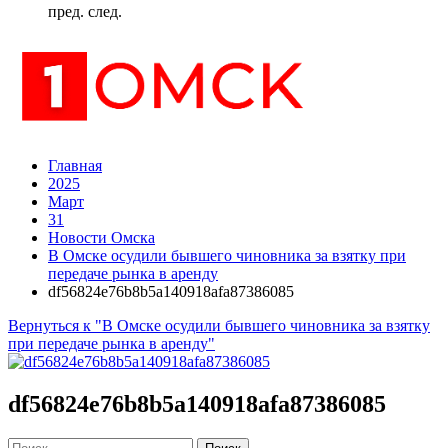
пред.
след.
Главная
2025
Март
31
Новости Омска
В Омске осудили бывшего чиновника за взятку при
передаче рынка в аренду
df56824e76b8b5a140918afa87386085
Вернуться к "В Омске осудили бывшего чиновника за взятку
при передаче рынка в аренду"
df56824e76b8b5a140918afa87386085