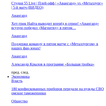
Студия 55 Live | Плей-офф | «Авангард» vs «Металлург»
| 5-й матч (ВИДЕО)
Авангард
Хет-трик Найта выводит вперёд в серии! «Авангард»
всухую победил «Магнитку» в пятом…
Авангард
Поддержи команду в пятом матче с «Металлургом» в
наших фан-зонах!
Авангард
Александр Крылов в программе «Большая тройка»
пред.
след.
Экономика
Власть
180 конфискованных приборов передали на нужды СВО
омские таможенники
Общество