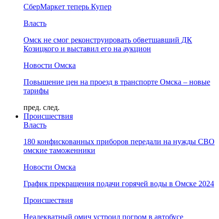
СберМаркет теперь Купер
Власть
Омск не смог реконструировать обветшавший ДК
Козицкого и выставил его на аукцион
Новости Омска
Повышение цен на проезд в транспорте Омска – новые
тарифы
пред.
след.
Происшествия
Власть
180 конфискованных приборов передали на нужды СВО
омские таможенники
Новости Омска
График прекращения подачи горячей воды в Омске 2024
Происшествия
Неадекватный омич устроил погром в автобусе