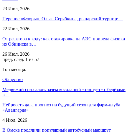
23 Июл, 2026
Перенос «Флоры», Ольга Серябкина, рыцарский турнир:…
22 Июл, 2026
От реактора к коду: как стажировка на АЭС привела физика
из Обнинска в…
26 Июл, 2026
пред.
след.
1 из 57
Топ месяца:
Общество
Медвежий спа-салон: зачем косолапый «танцует» с берёзами
в…
Нейросеть дала прогноз на будущий сезон для фарм-клуба
«Авангарда»
4 Июл, 2026
В Омске продлили популярный автобусный маршрут