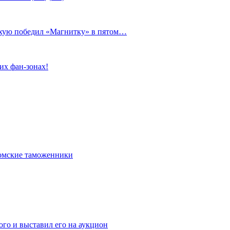
сухую победил «Магнитку» в пятом…
их фан-зонах!
омские таможенники
го и выставил его на аукцион