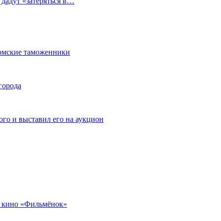
 дадут «затеряться в…
омские таможенники
города
го и выставил его на аукцион
 кино «Фильмёнок»