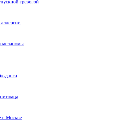
тпускной тревогой
е аллергии
ки меланомы
йк-данса
 питомца
е в Москве