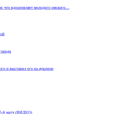
: что вдохновляет молодого омского…
ной
города
го и выставил его на аукцион
| 5-й матч (ВИДЕО)