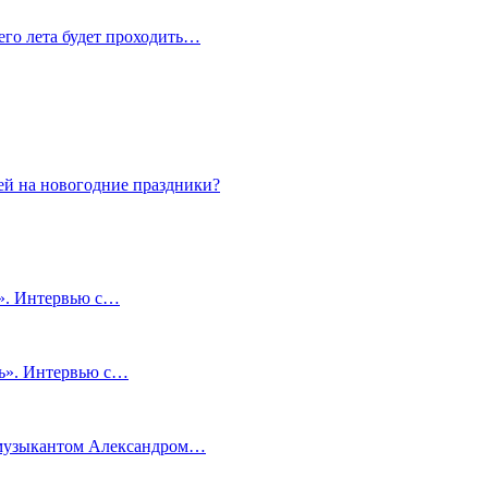
сего лета будет проходить…
ей на новогодние праздники?
и». Интервью с…
чь». Интервью с…
м музыкантом Александром…