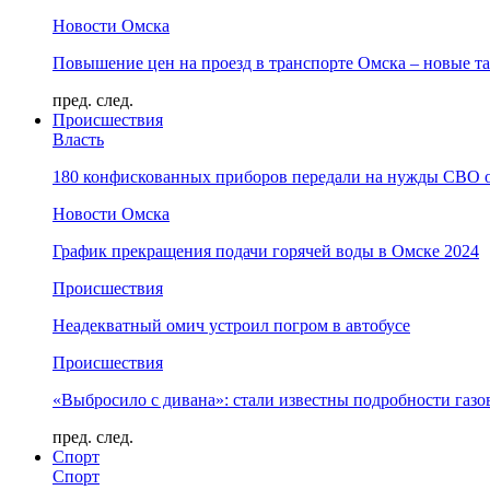
Новости Омска
Повышение цен на проезд в транспорте Омска – новые т
пред.
след.
Происшествия
Власть
180 конфискованных приборов передали на нужды СВО 
Новости Омска
График прекращения подачи горячей воды в Омске 2024
Происшествия
Неадекватный омич устроил погром в автобусе
Происшествия
«Выбросило с дивана»: стали известны подробности газо
пред.
след.
Спорт
Спорт