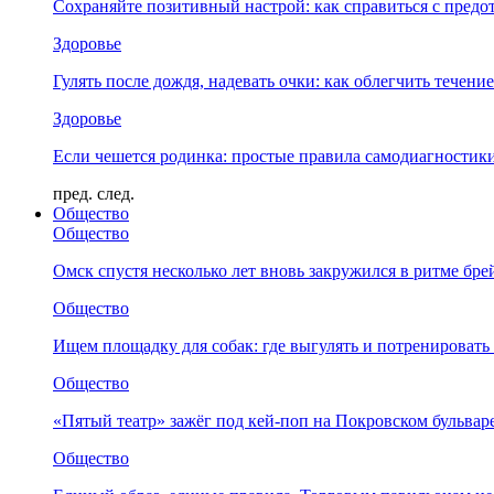
Сохраняйте позитивный настрой: как справиться с предо
Здоровье
Гулять после дождя, надевать очки: как облегчить течени
Здоровье
Если чешется родинка: простые правила самодиагности
пред.
след.
Общество
Общество
Омск спустя несколько лет вновь закружился в ритме бре
Общество
Ищем площадку для собак: где выгулять и потренировать
Общество
«Пятый театр» зажёг под кей-поп на Покровском бульвар
Общество