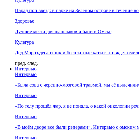
Парад поп-звезд: в парке на Зеленом острове в течение в
Здоровье
Лучшие места для шашлыков и бани в Омске
Культура
Дед Мороз-десантник и бесплатные катки: что ждет омич
пред.
след.
Интервью
Интервью
«Была сова с черепно-мозговой травмой, мы её вылечил
Интервью
«По телу прошёл жар, я не поняла, о какой онкологии ре
Интервью
«В моём дворе все были рэперами». Интервью с омски
Интервью