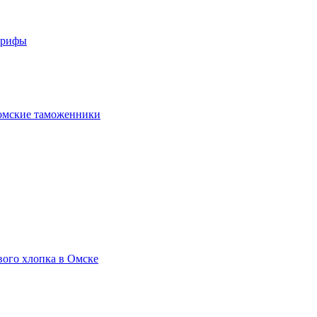
арифы
омские таможенники
вого хлопка в Омске