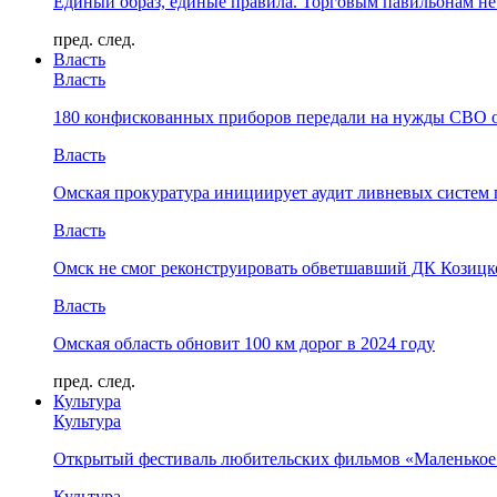
Единый образ, единые правила. Торговым павильонам не
пред.
след.
Власть
Власть
180 конфискованных приборов передали на нужды СВО 
Власть
Омская прокуратура инициирует аудит ливневых систем 
Власть
Омск не смог реконструировать обветшавший ДК Козицко
Власть
Омская область обновит 100 км дорог в 2024 году
пред.
след.
Культура
Культура
Открытый фестиваль любительских фильмов «Маленькое
Культура