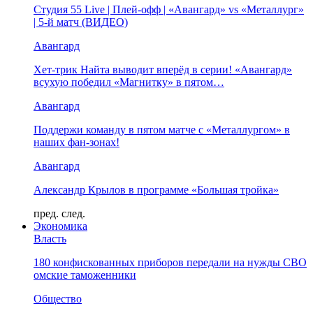
Студия 55 Live | Плей-офф | «Авангард» vs «Металлург»
| 5-й матч (ВИДЕО)
Авангард
Хет-трик Найта выводит вперёд в серии! «Авангард»
всухую победил «Магнитку» в пятом…
Авангард
Поддержи команду в пятом матче с «Металлургом» в
наших фан-зонах!
Авангард
Александр Крылов в программе «Большая тройка»
пред.
след.
Экономика
Власть
180 конфискованных приборов передали на нужды СВО
омские таможенники
Общество