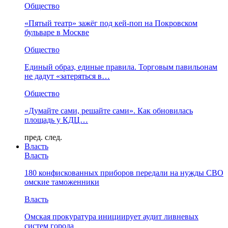
Общество
«Пятый театр» зажёг под кей-поп на Покровском
бульваре в Москве
Общество
Единый образ, единые правила. Торговым павильонам
не дадут «затеряться в…
Общество
«Думайте сами, решайте сами». Как обновилась
площадь у КДЦ…
пред.
след.
Власть
Власть
180 конфискованных приборов передали на нужды СВО
омские таможенники
Власть
Омская прокуратура инициирует аудит ливневых
систем города