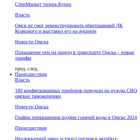
СберМаркет теперь Купер
Власть
Омск не смог реконструировать обветшавший ДК
Козицкого и выставил его на аукцион
Новости Омска
Повышение цен на проезд в транспорте Омска – новые
тарифы
пред.
след.
Происшествия
Власть
180 конфискованных приборов передали на нужды СВО
омские таможенники
Новости Омска
График прекращения подачи горячей воды в Омске 2024
Происшествия
Неадекватный омич устроил погром в автобусе