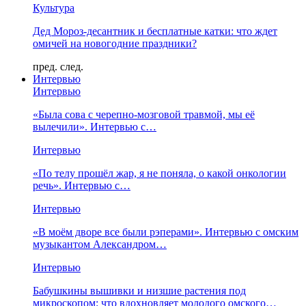
Культура
Дед Мороз-десантник и бесплатные катки: что ждет
омичей на новогодние праздники?
пред.
след.
Интервью
Интервью
«Была сова с черепно-мозговой травмой, мы её
вылечили». Интервью с…
Интервью
«По телу прошёл жар, я не поняла, о какой онкологии
речь». Интервью с…
Интервью
«В моём дворе все были рэперами». Интервью с омским
музыкантом Александром…
Интервью
Бабушкины вышивки и низшие растения под
микроскопом: что вдохновляет молодого омского…