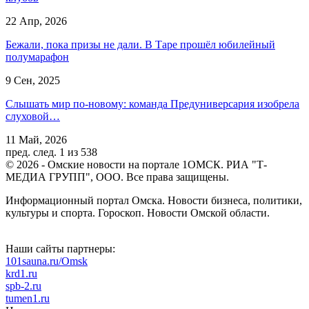
22 Апр, 2026
Бежали, пока призы не дали. В Таре прошёл юбилейный
полумарафон
9 Сен, 2025
Слышать мир по-новому: команда Предуниверсария изобрела
слуховой…
11 Май, 2026
пред.
след.
1 из 538
© 2026 - Омские новости на портале 1ОМСК. РИА "Т-
МЕДИА ГРУПП", ООО. Все права защищены.
Информационный портал Омска. Новости бизнеса, политики,
культуры и спорта. Гороскоп. Новости Омской области.
Наши сайты партнеры:
101sauna.ru/Omsk
krd1.ru
spb-2.ru
tumen1.ru