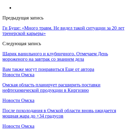
Предыдущая запись
Ги Буше: «Много травм. Не видел такой ситуации за 20 лет
тренерской карьеры»
Следующая запись
Шарик ванильного и клубничного. Отмечаем День
мороженого на завтрак со знанием дела
Вам также могут понравиться
Еще от автора
Новости Омска
Омская область планирует расширить поставки
нефтехимической продукции в Киргизию
Новости Омска
После похолодания в Омской области вновь ожидается
мощная жара до +34 градусов
Новости Омска