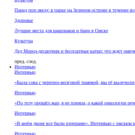
Парад поп-звезд: в парке на Зеленом острове в течение в
Здоровье
Лучшие места для шашлыков и бани в Омске
Культура
Дед Мороз-десантник и бесплатные катки: что ждет омич
пред.
след.
Интервью
Интервью
«Была сова с черепно-мозговой травмой, мы её вылечил
Интервью
«По телу прошёл жар, я не поняла, о какой онкологии ре
Интервью
«В моём дворе все были рэперами». Интервью с омски
Интервью