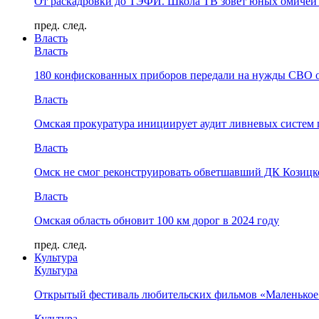
От раскадровки до ТЭФИ. Школа ТВ зовёт юных омичей 
пред.
след.
Власть
Власть
180 конфискованных приборов передали на нужды СВО 
Власть
Омская прокуратура инициирует аудит ливневых систем 
Власть
Омск не смог реконструировать обветшавший ДК Козицко
Власть
Омская область обновит 100 км дорог в 2024 году
пред.
след.
Культура
Культура
Открытый фестиваль любительских фильмов «Маленькое
Культура