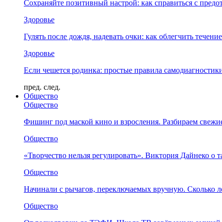
Сохраняйте позитивный настрой: как справиться с предо
Здоровье
Гулять после дождя, надевать очки: как облегчить течени
Здоровье
Если чешется родинка: простые правила самодиагности
пред.
след.
Общество
Общество
Фишинг под маской кино и взросления. Разбираем свежи
Общество
«Творчество нельзя регулировать». Виктория Дайнеко о т
Общество
Начинали с рычагов, переключаемых вручную. Сколько л
Общество