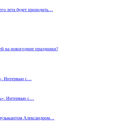
сего лета будет проходить…
ей на новогодние праздники?
и». Интервью с…
чь». Интервью с…
м музыкантом Александром…