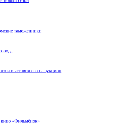
в новый сезон
омские таможенники
города
го и выставил его на аукцион
 кино «Фильмёнок»