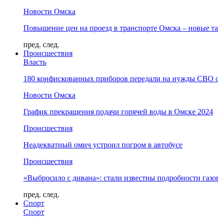
Новости Омска
Повышение цен на проезд в транспорте Омска – новые т
пред.
след.
Происшествия
Власть
180 конфискованных приборов передали на нужды СВО 
Новости Омска
График прекращения подачи горячей воды в Омске 2024
Происшествия
Неадекватный омич устроил погром в автобусе
Происшествия
«Выбросило с дивана»: стали известны подробности газо
пред.
след.
Спорт
Спорт