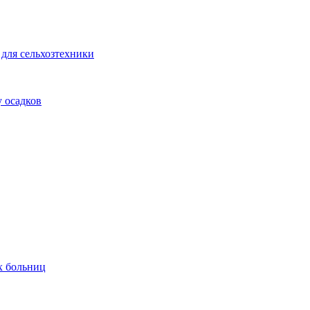
для сельхозтехники
 осадков
х больниц