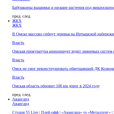
Бабушкины вышивки и низшие растения под микроскопом
пред.
след.
ЖКХ
ЖКХ
В Омске массово гибнут деревья на Иртышской набереж
Власть
Омская прокуратура инициирует аудит ливневых систем 
Власть
Омск не смог реконструировать обветшавший ДК Козицко
Власть
Омская область обновит 100 км дорог в 2024 году
пред.
след.
Авангард
Авангард
Студия 55 Live | Плей-офф | «Авангард» vs «Металлург» 