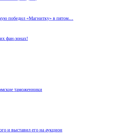
сухую победил «Магнитку» в пятом…
их фан-зонах!
омские таможенники
го и выставил его на аукцион