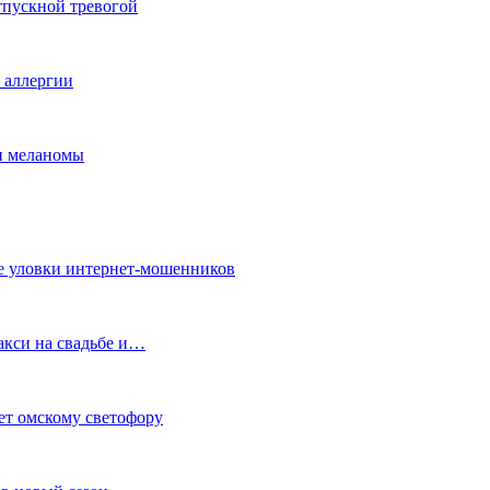
тпускной тревогой
е аллергии
ки меланомы
е уловки интернет-мошенников
акси на свадьбе и…
ет омскому светофору