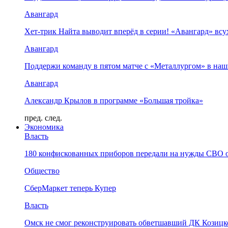
Авангард
Хет-трик Найта выводит вперёд в серии! «Авангард» в
Авангард
Поддержи команду в пятом матче с «Металлургом» в наш
Авангард
Александр Крылов в программе «Большая тройка»
пред.
след.
Экономика
Власть
180 конфискованных приборов передали на нужды СВО 
Общество
СберМаркет теперь Купер
Власть
Омск не смог реконструировать обветшавший ДК Козицко