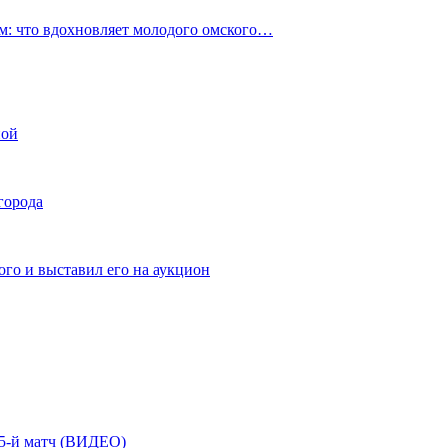
: что вдохновляет молодого омского…
ной
города
го и выставил его на аукцион
| 5-й матч (ВИДЕО)