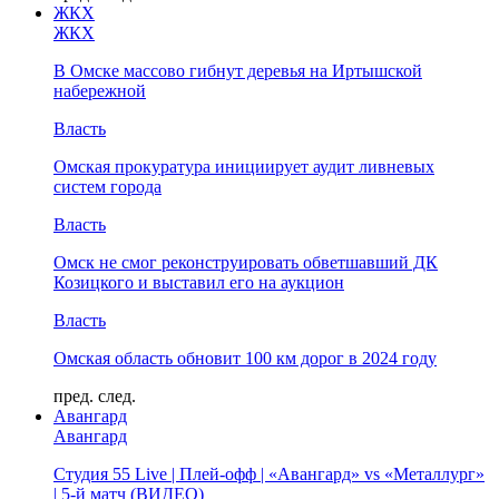
ЖКХ
ЖКХ
В Омске массово гибнут деревья на Иртышской
набережной
Власть
Омская прокуратура инициирует аудит ливневых
систем города
Власть
Омск не смог реконструировать обветшавший ДК
Козицкого и выставил его на аукцион
Власть
Омская область обновит 100 км дорог в 2024 году
пред.
след.
Авангард
Авангард
Студия 55 Live | Плей-офф | «Авангард» vs «Металлург»
| 5-й матч (ВИДЕО)