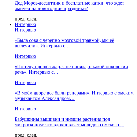
Дед Мороз-десантник и бесплатные катки: что ждет
омичей на новогодние праздники?
пред.
след.
Интервью
Интервью
«Была сова с черепно-мозговой травмой, мы её
вылечили». Интервью с…
Интервью
«По телу прошёл жар, я не поняла, о какой онкологии
речь». Интервью с…
Интервью
«В моём дворе все были рэперами». Интервью с омским
музыкантом Александром…
Интервью
Бабушкины вышивки и низшие растения под
микроскопом: что вдохновляет молодого омского…
пред.
след.