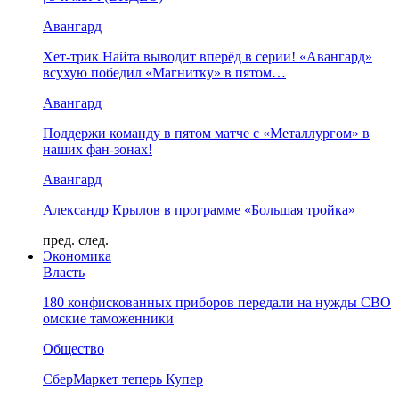
Авангард
Хет-трик Найта выводит вперёд в серии! «Авангард»
всухую победил «Магнитку» в пятом…
Авангард
Поддержи команду в пятом матче с «Металлургом» в
наших фан-зонах!
Авангард
Александр Крылов в программе «Большая тройка»
пред.
след.
Экономика
Власть
180 конфискованных приборов передали на нужды СВО
омские таможенники
Общество
СберМаркет теперь Купер