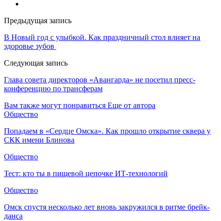
Предыдущая запись
В Новый год с улыбкой. Как праздничный стол влияет на
здоровье зубов
Следующая запись
Глава совета директоров «Авангарда» не посетил пресс-
конференцию по трансферам
Вам также могут понравиться
Еще от автора
Общество
Попадаем в «Сердце Омска». Как прошло открытие сквера у
СКК имени Блинова
Общество
Тест: кто ты в пищевой цепочке ИТ-технологий
Общество
Омск спустя несколько лет вновь закружился в ритме брейк-
данса