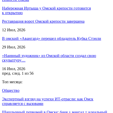
Набережная Иртыша у Омской крепости готовится
к открытию
Реставрация ворот Омской крепости завершена
12 Июл, 2026
В омский «Авангард» перешел обладатель Кубка Стэнли
29 Июл, 2026
«Наивный художник» из Омской области создал свою
скульптуру…
16 Июл, 2026
пред.
след.
1 из 56
Топ месяца:
Общество
Экспертный взгляд на успехи ИТ-отрасли: как Омск
справляется с вызовами
Шашлычный первомай в Омске: баня + мангал = идеальный