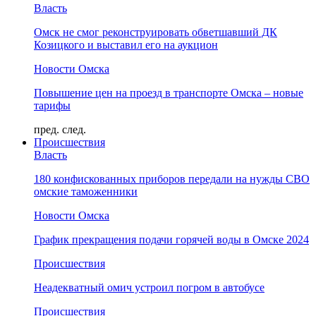
Власть
Омск не смог реконструировать обветшавший ДК
Козицкого и выставил его на аукцион
Новости Омска
Повышение цен на проезд в транспорте Омска – новые
тарифы
пред.
след.
Происшествия
Власть
180 конфискованных приборов передали на нужды СВО
омские таможенники
Новости Омска
График прекращения подачи горячей воды в Омске 2024
Происшествия
Неадекватный омич устроил погром в автобусе
Происшествия