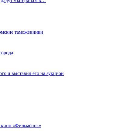
 дадут «затеряться в…
омские таможенники
города
го и выставил его на аукцион
 кино «Фильмёнок»