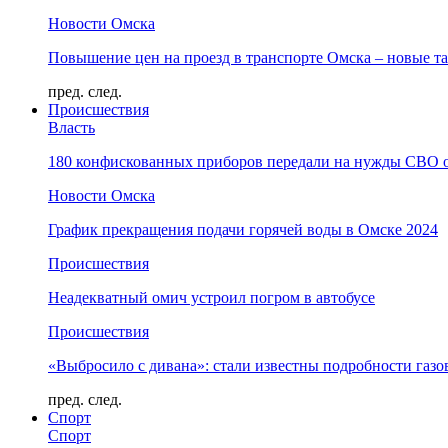
Новости Омска
Повышение цен на проезд в транспорте Омска – новые т
пред.
след.
Происшествия
Власть
180 конфискованных приборов передали на нужды СВО 
Новости Омска
График прекращения подачи горячей воды в Омске 2024
Происшествия
Неадекватный омич устроил погром в автобусе
Происшествия
«Выбросило с дивана»: стали известны подробности газо
пред.
след.
Спорт
Спорт