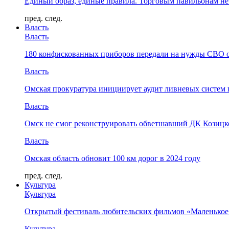
Единый образ, единые правила. Торговым павильонам не
пред.
след.
Власть
Власть
180 конфискованных приборов передали на нужды СВО 
Власть
Омская прокуратура инициирует аудит ливневых систем 
Власть
Омск не смог реконструировать обветшавший ДК Козицко
Власть
Омская область обновит 100 км дорог в 2024 году
пред.
след.
Культура
Культура
Открытый фестиваль любительских фильмов «Маленькое
Культура