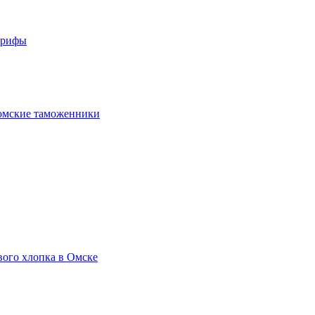
арифы
омские таможенники
вого хлопка в Омске