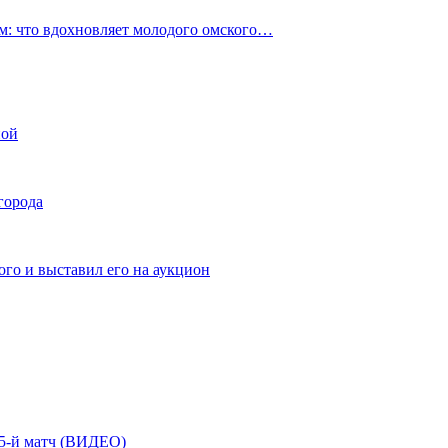
: что вдохновляет молодого омского…
ной
города
го и выставил его на аукцион
| 5-й матч (ВИДЕО)