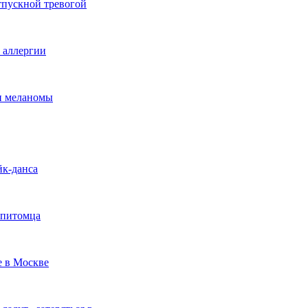
тпускной тревогой
е аллергии
ки меланомы
йк-данса
 питомца
е в Москве