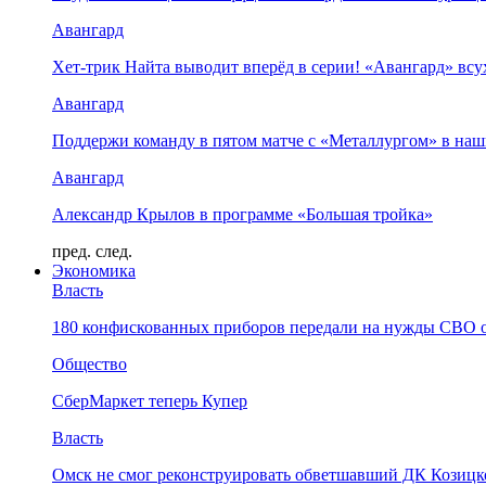
Авангард
Хет-трик Найта выводит вперёд в серии! «Авангард» в
Авангард
Поддержи команду в пятом матче с «Металлургом» в наш
Авангард
Александр Крылов в программе «Большая тройка»
пред.
след.
Экономика
Власть
180 конфискованных приборов передали на нужды СВО 
Общество
СберМаркет теперь Купер
Власть
Омск не смог реконструировать обветшавший ДК Козицко