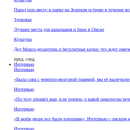
Парад поп-звезд: в парке на Зеленом острове в течение в
Здоровье
Лучшие места для шашлыков и бани в Омске
Культура
Дед Мороз-десантник и бесплатные катки: что ждет омич
пред.
след.
Интервью
Интервью
«Была сова с черепно-мозговой травмой, мы её вылечил
Интервью
«По телу прошёл жар, я не поняла, о какой онкологии ре
Интервью
«В моём дворе все были рэперами». Интервью с омски
Интервью