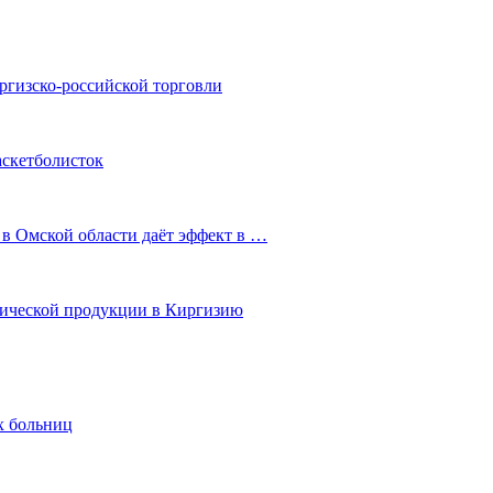
ргизско-российской торговли
аскетболисток
 в Омской области даёт эффект в …
мической продукции в Киргизию
х больниц