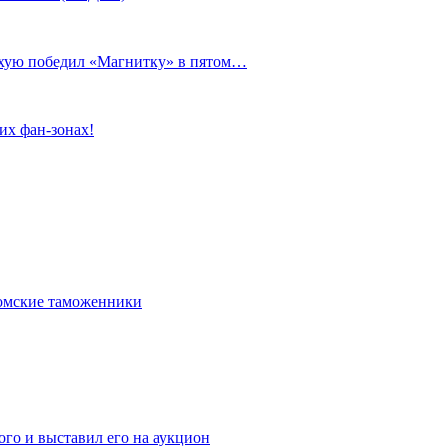
сухую победил «Магнитку» в пятом…
их фан-зонах!
омские таможенники
го и выставил его на аукцион