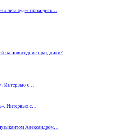
сего лета будет проходить…
ей на новогодние праздники?
и». Интервью с…
чь». Интервью с…
м музыкантом Александром…