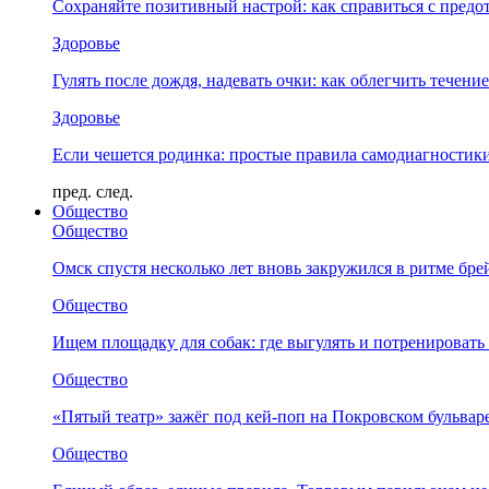
Сохраняйте позитивный настрой: как справиться с предо
Здоровье
Гулять после дождя, надевать очки: как облегчить течени
Здоровье
Если чешется родинка: простые правила самодиагности
пред.
след.
Общество
Общество
Омск спустя несколько лет вновь закружился в ритме бре
Общество
Ищем площадку для собак: где выгулять и потренировать
Общество
«Пятый театр» зажёг под кей-поп на Покровском бульвар
Общество