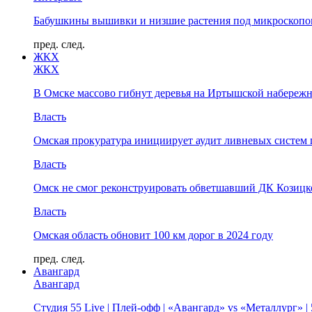
Бабушкины вышивки и низшие растения под микроскопом
пред.
след.
ЖКХ
ЖКХ
В Омске массово гибнут деревья на Иртышской набереж
Власть
Омская прокуратура инициирует аудит ливневых систем 
Власть
Омск не смог реконструировать обветшавший ДК Козицко
Власть
Омская область обновит 100 км дорог в 2024 году
пред.
след.
Авангард
Авангард
Студия 55 Live | Плей-офф | «Авангард» vs «Металлург» 