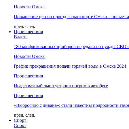
Новости Омска
Повышение цен на проезд в транспорте Омска – новые т
пред.
след.
Происшествия
Власть
180 конфискованных приборов передали на нужды СВО 
Новости Омска
График прекращения подачи горячей воды в Омске 2024
Происшествия
Неадекватный омич устроил погром в автобусе
Происшествия
«Выбросило с дивана»: стали известны подробности газо
пред.
след.
Спорт
Спорт