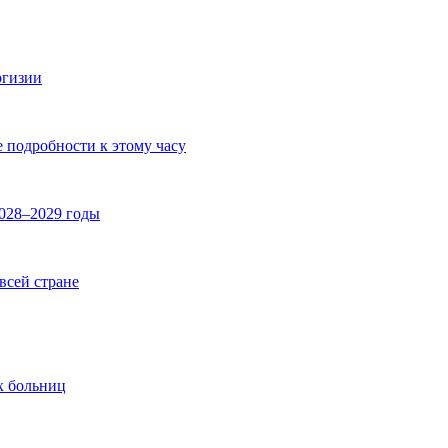
ргизии
е подробности к этому часу
2028–2029 годы
 всей стране
х больниц