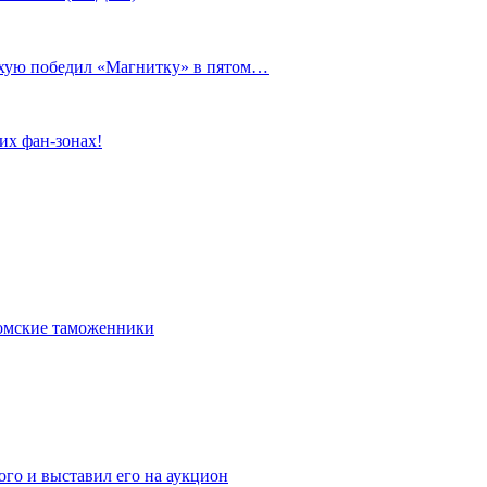
сухую победил «Магнитку» в пятом…
их фан-зонах!
омские таможенники
го и выставил его на аукцион