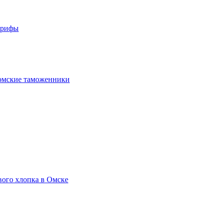
арифы
омские таможенники
вого хлопка в Омске