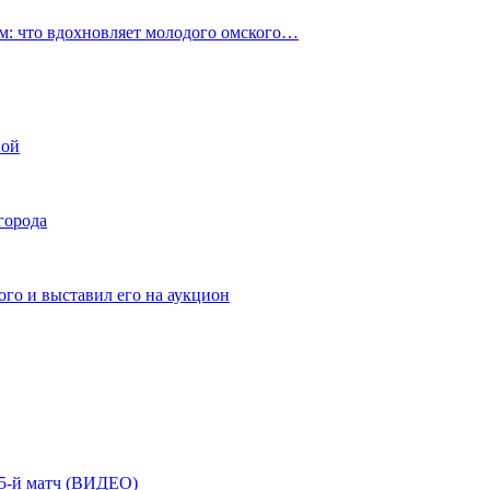
: что вдохновляет молодого омского…
ной
города
го и выставил его на аукцион
| 5-й матч (ВИДЕО)