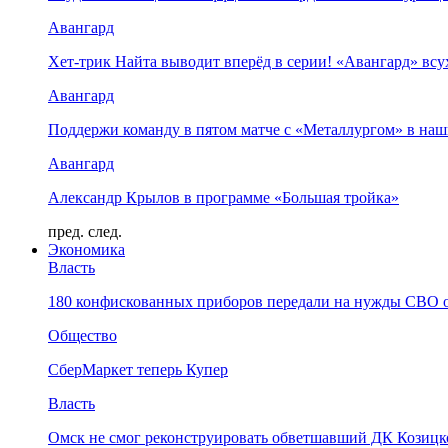
Авангард
Хет-трик Найта выводит вперёд в серии! «Авангард» в
Авангард
Поддержи команду в пятом матче с «Металлургом» в наш
Авангард
Александр Крылов в программе «Большая тройка»
пред.
след.
Экономика
Власть
180 конфискованных приборов передали на нужды СВО 
Общество
СберМаркет теперь Купер
Власть
Омск не смог реконструировать обветшавший ДК Козицко