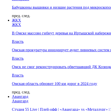
Бабушкины вышивки и низшие растения под микроскопом
пред.
след.
ЖКХ
ЖКХ
В Омске массово гибнут деревья на Иртышской набереж
Власть
Омская прокуратура инициирует аудит ливневых систем 
Власть
Омск не смог реконструировать обветшавший ДК Козицко
Власть
Омская область обновит 100 км дорог в 2024 году
пред.
след.
Авангард
Авангард
Студия 55 Live | Плей-офф | «Авангард» vs «Металлург» 