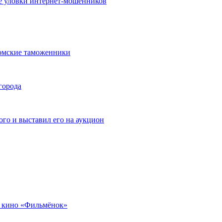
е уловки интернет-мошенников
омские таможенники
города
го и выставил его на аукцион
 кино «Фильмёнок»