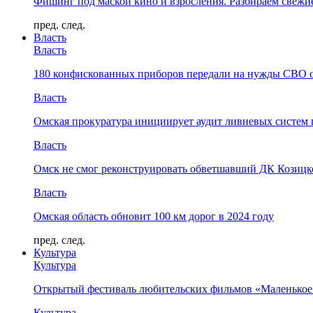
Фишинг под маской кино и взросления. Разбираем свежи
пред.
след.
Власть
Власть
180 конфискованных приборов передали на нужды СВО 
Власть
Омская прокуратура инициирует аудит ливневых систем 
Власть
Омск не смог реконструировать обветшавший ДК Козицко
Власть
Омская область обновит 100 км дорог в 2024 году
пред.
след.
Культура
Культура
Открытый фестиваль любительских фильмов «Маленькое
Культура