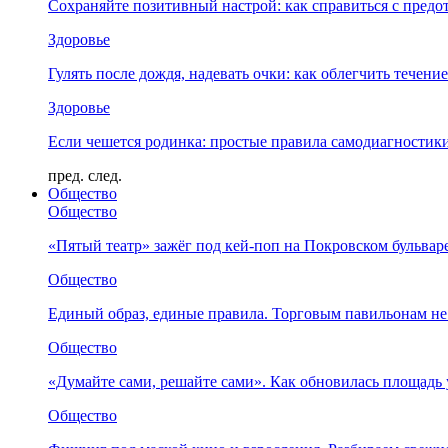
Сохраняйте позитивный настрой: как справиться с предо
Здоровье
Гулять после дождя, надевать очки: как облегчить течени
Здоровье
Если чешется родинка: простые правила самодиагности
пред.
след.
Общество
Общество
«Пятый театр» зажёг под кей-поп на Покровском бульвар
Общество
Единый образ, единые правила. Торговым павильонам не
Общество
«Думайте сами, решайте сами». Как обновилась площад
Общество