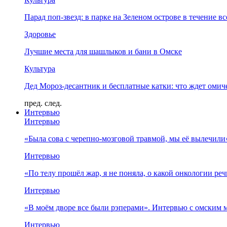
Парад поп-звезд: в парке на Зеленом острове в течение в
Здоровье
Лучшие места для шашлыков и бани в Омске
Культура
Дед Мороз-десантник и бесплатные катки: что ждет омич
пред.
след.
Интервью
Интервью
«Была сова с черепно-мозговой травмой, мы её вылечил
Интервью
«По телу прошёл жар, я не поняла, о какой онкологии ре
Интервью
«В моём дворе все были рэперами». Интервью с омски
Интервью