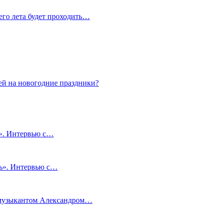
сего лета будет проходить…
ей на новогодние праздники?
и». Интервью с…
чь». Интервью с…
м музыкантом Александром…