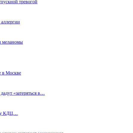
тпускной тревогой
е аллергии
ки меланомы
е в Москве
 дадут «затеряться в…
ь у КДЦ…