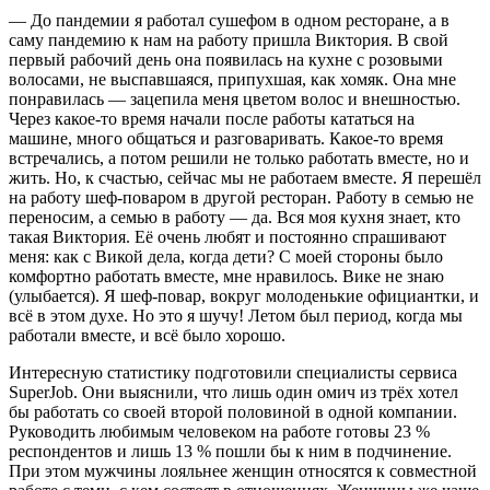
— До пандемии я работал сушефом в одном ресторане, а в
саму пандемию к нам на работу пришла Виктория. В свой
первый рабочий день она появилась на кухне с розовыми
волосами, не выспавшаяся, припухшая, как хомяк. Она мне
понравилась — зацепила меня цветом волос и внешностью.
Через какое-то время начали после работы кататься на
машине, много общаться и разговаривать. Какое-то время
встречались, а потом решили не только работать вместе, но и
жить. Но, к счастью, сейчас мы не работаем вместе. Я перешёл
на работу шеф-поваром в другой ресторан. Работу в семью не
переносим, а семью в работу — да. Вся моя кухня знает, кто
такая Виктория. Её очень любят и постоянно спрашивают
меня: как с Викой дела, когда дети? С моей стороны было
комфортно работать вместе, мне нравилось. Вике не знаю
(улыбается). Я шеф-повар, вокруг молоденькие официантки, и
всё в этом духе. Но это я шучу! Летом был период, когда мы
работали вместе, и всё было хорошо.
Интересную статистику подготовили специалисты сервиса
SuperJob. Они выяснили, что лишь один омич из трёх хотел
бы работать со своей второй половиной в одной компании.
Руководить любимым человеком на работе готовы 23 %
респондентов и лишь 13 % пошли бы к ним в подчинение.
При этом мужчины лояльнее женщин относятся к совместной