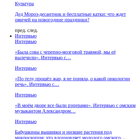
Культура
Дед Мороз-десантник и бесплатные катки: что ждет
омичей на новогодние праздники?
пред.
след.
Интервью
Интервью
«Была сова с черепно-мозговой травмой, мы её
вылечили». Интервью с…
Интервью
«По телу прошёл жар, я не поняла, о какой онкологии
речь». Интервью с…
Интервью
«В моём дворе все были рэперами». Интервью с омским
музыкантом Александром…
Интервью
Бабушкины вышивки и низшие растения под
микроскопом: что вдохновляет молодого омского…