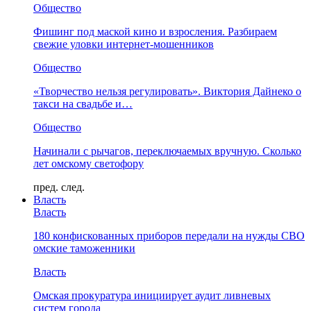
Общество
Фишинг под маской кино и взросления. Разбираем
свежие уловки интернет-мошенников
Общество
«Творчество нельзя регулировать». Виктория Дайнеко о
такси на свадьбе и…
Общество
Начинали с рычагов, переключаемых вручную. Сколько
лет омскому светофору
пред.
след.
Власть
Власть
180 конфискованных приборов передали на нужды СВО
омские таможенники
Власть
Омская прокуратура инициирует аудит ливневых
систем города