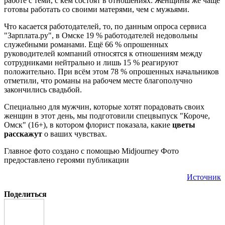
работе с теми, с кем состоят в отношениях. Женщины же чаще
готовы работать со своими матерями, чем с мужьями.
Что касается работодателей, то, по данным опроса сервиса
"Зарплата.ру", в Омске 19 % работодателей недовольны
служебными романами. Ещё 66 % опрошенных
руководителей компаний относятся к отношениям между
сотрудниками нейтрально и лишь 15 % реагируют
положительно. При всём этом 78 % опрошенных начальников
отметили, что романы на рабочем месте благополучно
закончились свадьбой.
Специально для мужчин, которые хотят порадовать своих
женщин в этот день, мы подготовили спецвыпуск "Короче,
Омск" (16+), в котором флорист показала, какие
цветы
расскажут
о ваших чувствах.
Главное фото создано с помощью Midjourney Фото
предоставлено героями публикации
Источник
Поделиться