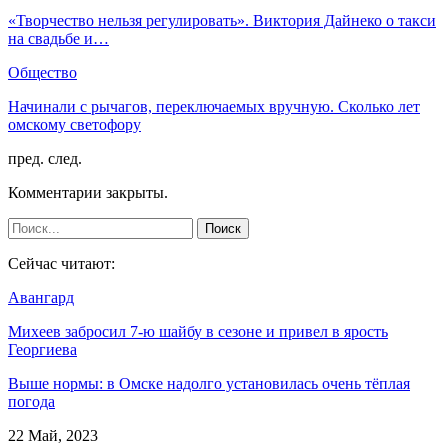
«Творчество нельзя регулировать». Виктория Дайнеко о такси
на свадьбе и…
Общество
Начинали с рычагов, переключаемых вручную. Сколько лет
омскому светофору
пред.
след.
Комментарии закрыты.
Сейчас читают:
Авангард
Михеев забросил 7-ю шайбу в сезоне и привел в ярость
Георгиева
Выше нормы: в Омске надолго установилась очень тёплая
погода
22 Май, 2023