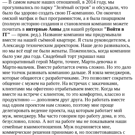
— В самом начале наших отношений, в 2014 году, мы
прогуливались по парку "Зелёный остров" и обсуждали, что
было бы здорово создать свою IT-компанию. Он окончил
омский матфак и был программистом, а я была пиарщиком
(полную историю создания и становления компании можете
почитать в
интервью Анны
для нашей рубрики
"Войти в
IT
"
— прим. ред.). Название компании мы придумывали
вместе на нашей съёмной квартире. Я стала руководителем, а
Александр техническим директором. Наше дело развивалось,
но мы всё ещё не были женаты. Поженились, когда компании
было уже два года. Свадебный торт украшал наш
корпоративный герой Марти, точнее, Марти-девочка и
Марти-мальчик. Вместе работается очень сложно. Но это дало
мне толчок развивать компанию дальше. Я взяла менеджеров,
которые общаются с разработчиками. Это позволяет сократить
общение с мужем на работе. На встречах с заказчиками,
клиентами мы офигенно отрабатываем вместе. Когда мы
вместе на встрече с клиентом, то это комфортно, классно и
продуктивно — дополняем друг друга. Но работать вместе
над одним проектом нам сложно, поэтому мне проще
делегировать ведение проекта, над которым работает мой
муж, менеджеру. Мы часто говорим про работу дома, и это,
безусловно, плохо. А вот на работе мы не показываем наши
семейные взаимоотношения. Муж подчиняется мне,
коммерческие решения принимаю я, но посоветовавшись с