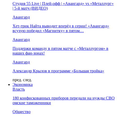
Студия 55 Live | Плей-офф | «Авангард» vs «Металлург»
| 5-й матч (ВИДЕО)
Авангард
Хет-трик Найта выводит вперёд в серии! «Авангард»
всухую победил «Магнитку» в пятом…
Авангард
Поддержи команду в пятом матче с «Металлургом» в
наших фан-зонах!
Авангард
Александр Крылов в программе «Большая тройка»
пред.
след.
Экономика
Власть
180 конфискованных приборов передали на нужды СВО
омские таможенники
Общество