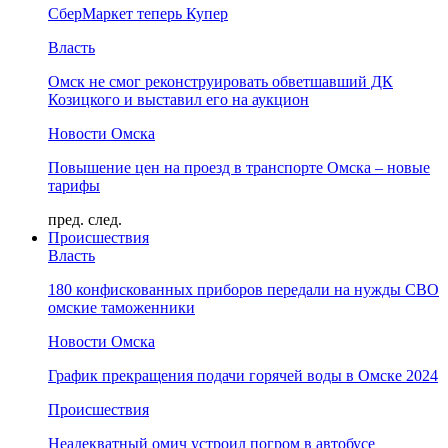
СберМаркет теперь Купер
Власть
Омск не смог реконструировать обветшавший ДК
Козицкого и выставил его на аукцион
Новости Омска
Повышение цен на проезд в транспорте Омска – новые
тарифы
пред.
след.
Происшествия
Власть
180 конфискованных приборов передали на нужды СВО
омские таможенники
Новости Омска
График прекращения подачи горячей воды в Омске 2024
Происшествия
Неадекватный омич устроил погром в автобусе