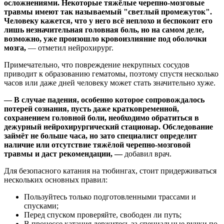
осложнениями. Некоторые тяжёлые черепно-мозговые
травмы имеют так называемый "светлый промежуток".
Человеку кажется, что у него всё неплохо и беспокоит его
лишь незначительная головная боль, но на самом деле,
возможно, уже произошло кровоизлияние под оболочки
мозга,
— отметил нейрохирург.
Примечательно, что повреждение некрупных сосудов
приводит к образованию гематомы, поэтому спустя несколько
часов или даже дней человеку может стать значительно хуже.
— В случае падения, особенно которое сопровождалось
потерей сознания, пусть даже кратковременной,
сохранением головной боли, необходимо обратиться в
дежурный нейрохирургический стационар. Обследование
займёт не больше часа, но зато специалист определит
наличие или отсутствие тяжёлой черепно-мозговой
травмы и даст рекомендации, —
добавил врач.
Для безопасного катания на тюбингах, стоит придерживаться
нескольких основных правил:
Пользуйтесь только подготовленными трассами и
спусками;
Перед спуском проверяйте, свободен ли путь;
В процессе катания держитесь за специальные ручки по