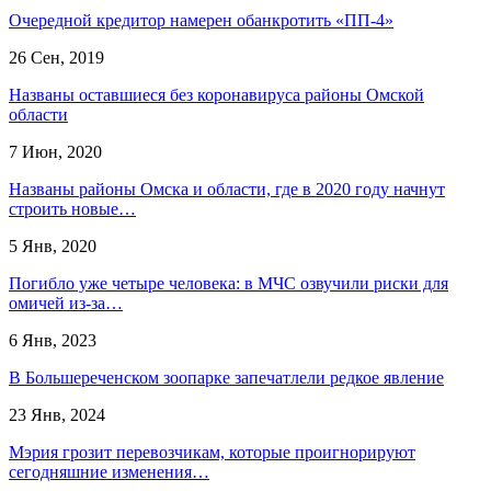
Очередной кредитор намерен обанкротить «ПП-4»
26 Сен, 2019
Названы оставшиеся без коронавируса районы Омской
области
7 Июн, 2020
Названы районы Омска и области, где в 2020 году начнут
строить новые…
5 Янв, 2020
Погибло уже четыре человека: в МЧС озвучили риски для
омичей из-за…
6 Янв, 2023
В Большереченском зоопарке запечатлели редкое явление
23 Янв, 2024
Мэрия грозит перевозчикам, которые проигнорируют
сегодняшние изменения…