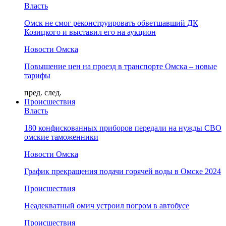
Власть
Омск не смог реконструировать обветшавший ДК
Козицкого и выставил его на аукцион
Новости Омска
Повышение цен на проезд в транспорте Омска – новые
тарифы
пред.
след.
Происшествия
Власть
180 конфискованных приборов передали на нужды СВО
омские таможенники
Новости Омска
График прекращения подачи горячей воды в Омске 2024
Происшествия
Неадекватный омич устроил погром в автобусе
Происшествия