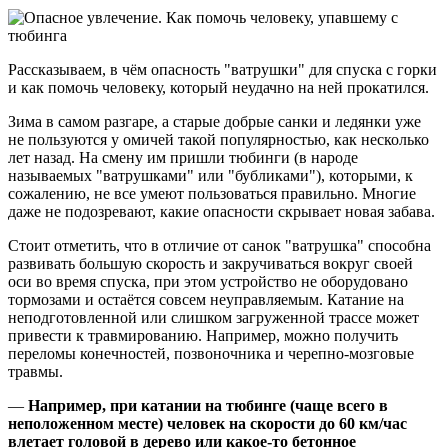
Рассказываем, в чём опасность "ватрушки" для спуска с горки
и как помочь человеку, который неудачно на ней прокатился.
Зима в самом разгаре, а старые добрые санки и ледянки уже
не пользуются у омичей такой популярностью, как несколько
лет назад. На смену им пришли тюбинги (в народе
называемых "ватрушками" или "бубликами"), которыми, к
сожалению, не все умеют пользоваться правильно. Многие
даже не подозревают, какие опасности скрывает новая забава.
Стоит отметить, что в отличие от санок "ватрушка" способна
развивать большую скорость и закручиваться вокруг своей
оси во время спуска, при этом устройство не оборудовано
тормозами и остаётся совсем неуправляемым. Катание на
неподготовленной или слишком загруженной трассе может
привести к травмированию. Например, можно получить
переломы конечностей, позвоночника и черепно-мозговые
травмы.
—
Например, при катании на тюбинге (чаще всего в
неположенном месте) человек на скорости до 60 км/час
влетает головой в дерево или какое-то бетонное