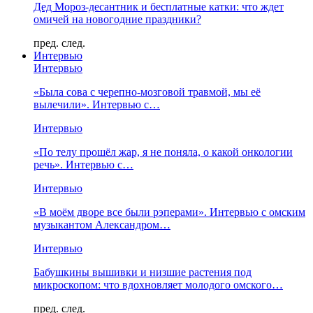
Дед Мороз-десантник и бесплатные катки: что ждет
омичей на новогодние праздники?
пред.
след.
Интервью
Интервью
«Была сова с черепно-мозговой травмой, мы её
вылечили». Интервью с…
Интервью
«По телу прошёл жар, я не поняла, о какой онкологии
речь». Интервью с…
Интервью
«В моём дворе все были рэперами». Интервью с омским
музыкантом Александром…
Интервью
Бабушкины вышивки и низшие растения под
микроскопом: что вдохновляет молодого омского…
пред.
след.