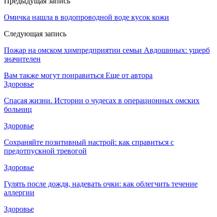
Предыдущая запись
Омичка нашла в водопроводной воде кусок кожи
Следующая запись
Пожар на омском химпредприятии семьи Авдошиных: ущерб
значителен
Вам также могут понравиться
Еще от автора
Здоровье
Спасая жизни. Истории о чудесах в операционных омских
больниц
Здоровье
Сохраняйте позитивный настрой: как справиться с
предотпускной тревогой
Здоровье
Гулять после дождя, надевать очки: как облегчить течение
аллергии
Здоровье