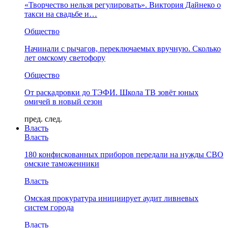
«Творчество нельзя регулировать». Виктория Дайнеко о
такси на свадьбе и…
Общество
Начинали с рычагов, переключаемых вручную. Сколько
лет омскому светофору
Общество
От раскадровки до ТЭФИ. Школа ТВ зовёт юных
омичей в новый сезон
пред.
след.
Власть
Власть
180 конфискованных приборов передали на нужды СВО
омские таможенники
Власть
Омская прокуратура инициирует аудит ливневых
систем города
Власть