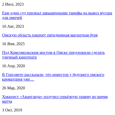
2 Июл, 2023
Еще один суд признал завышенными тарифы на вывоз мусора
для омичей
10 Авг, 2023
Омскую область накроет пятидневная магнитная буря
16 Янв, 2025
Под Комсомольским мостом в Омске предложили сделать
уличный кинотеатр
16 Апр, 2020
В Горсовете рассказали, что инвестор у будущего омского
крематория уже…
26 Мар, 2020
Хоккеист «Авангарда» получил серьёзную травму во время
матча
3 Окт, 2019