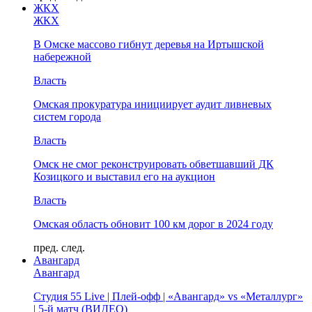
ЖКХ
ЖКХ
В Омске массово гибнут деревья на Иртышской
набережной
Власть
Омская прокуратура инициирует аудит ливневых
систем города
Власть
Омск не смог реконструировать обветшавший ДК
Козицкого и выставил его на аукцион
Власть
Омская область обновит 100 км дорог в 2024 году
пред.
след.
Авангард
Авангард
Студия 55 Live | Плей-офф | «Авангард» vs «Металлург»
| 5-й матч (ВИДЕО)