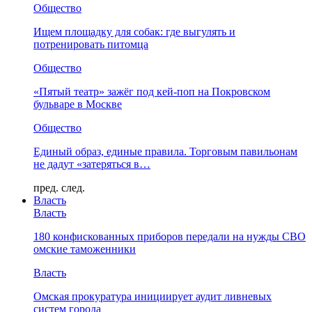
Общество
Ищем площадку для собак: где выгулять и
потренировать питомца
Общество
«Пятый театр» зажёг под кей-поп на Покровском
бульваре в Москве
Общество
Единый образ, единые правила. Торговым павильонам
не дадут «затеряться в…
пред.
след.
Власть
Власть
180 конфискованных приборов передали на нужды СВО
омские таможенники
Власть
Омская прокуратура инициирует аудит ливневых
систем города