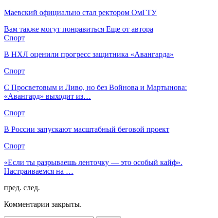
Маевский официально стал ректором ОмГТУ
Вам также могут понравиться
Еще от автора
Спорт
В НХЛ оценили прогресс защитника «Авангарда»
Спорт
С Просветовым и Ливо, но без Войнова и Мартынова:
«Авангард» выходит из…
Спорт
В России запускают масштабный беговой проект
Спорт
«Если ты разрываешь ленточку — это особый кайф».
Настраиваемся на …
пред.
след.
Комментарии закрыты.