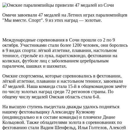
Омичи завоевали 47 медалей на Летних играх паралимпийцев
"Мы вместе. Спорт". 9 из этих наград — золотые.
Международные соревнования в Сочи прошли со 2 по 9
октября. Участниками стали более 1200 человек, они боролись
в 9 видах спорта: лёгкой атлетике, плавании, настольном
теннисе, стрельбе из лука, паратхэквондо, фехтовании на
колясках, футболе лиц с заболеванием церебральным
параличом, шашках и шахматах.
Омские спортсмены, которые соревновались в фехтовании,
лёгкой атлетике, плавании и настольном теннисе, завоевали
47 медалей. Наша команда стала 15-й в общекомандном зачёте
по числу золотых наград среди 72 регионов страны. По
общему числу медалей Омская область стала 6-й.
На высшую ступень пьедестала дважды удалось подняться
нашему фехтовальщику Александру Кузюкову
(индивидуально и в составе команды) и пловчихе Диане
Кольцовой. Также обладателями золота в соревнованиях по
фехтованию стали Вадим Шенфельд, Илья Голтелов, Алексей