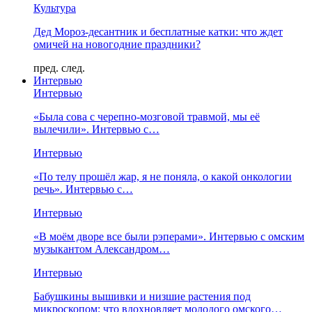
Культура
Дед Мороз-десантник и бесплатные катки: что ждет
омичей на новогодние праздники?
пред.
след.
Интервью
Интервью
«Была сова с черепно-мозговой травмой, мы её
вылечили». Интервью с…
Интервью
«По телу прошёл жар, я не поняла, о какой онкологии
речь». Интервью с…
Интервью
«В моём дворе все были рэперами». Интервью с омским
музыкантом Александром…
Интервью
Бабушкины вышивки и низшие растения под
микроскопом: что вдохновляет молодого омского…