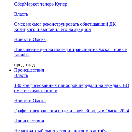
СберМаркет теперь Купер
Власть
Омск не смог реконструировать обветшавший ДК
Козицкого и выставил его на аукцион
Новости Омска
Повышение цен на проезд в транспорте Омска – новые
тарифы
пред.
след.
Происшествия
Власть
180 конфискованных приборов передали на нужды СВО
омские таможенники
Новости Омска
График прекращения подачи горячей воды в Омске 2024
Происшествия
Неадекватный омич устроил погром в автобусе