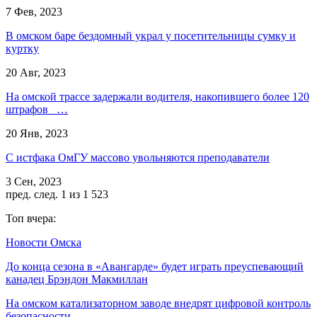
7 Фев, 2023
В омском баре бездомный украл у посетительницы сумку и
куртку
20 Авг, 2023
На омской трассе задержали водителя, накопившего более 120
штрафов …
20 Янв, 2023
С истфака ОмГУ массово увольняются преподаватели
3 Сен, 2023
пред.
след.
1 из 1 523
Топ вчера:
Новости Омска
До конца сезона в «Авангарде» будет играть преуспевающий
канадец Брэндон Макмиллан
На омском катализаторном заводе внедрят цифровой контроль
безопасности