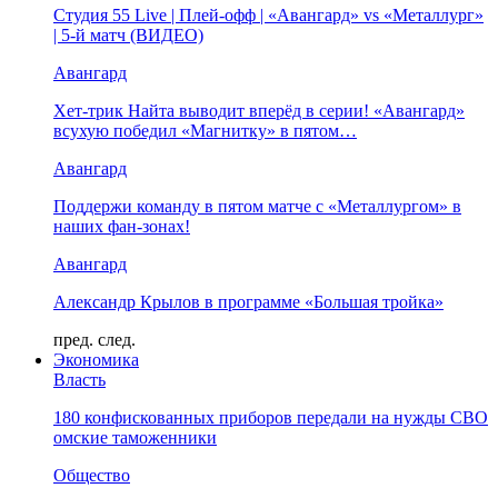
Студия 55 Live | Плей-офф | «Авангард» vs «Металлург»
| 5-й матч (ВИДЕО)
Авангард
Хет-трик Найта выводит вперёд в серии! «Авангард»
всухую победил «Магнитку» в пятом…
Авангард
Поддержи команду в пятом матче с «Металлургом» в
наших фан-зонах!
Авангард
Александр Крылов в программе «Большая тройка»
пред.
след.
Экономика
Власть
180 конфискованных приборов передали на нужды СВО
омские таможенники
Общество