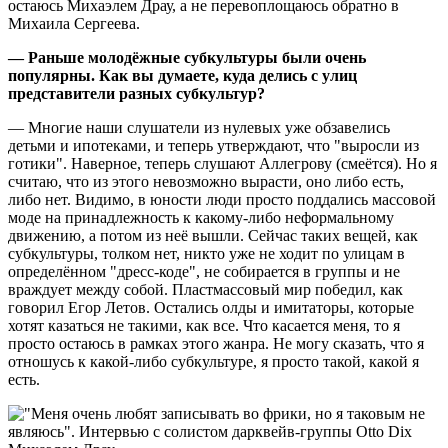
остаюсь Михаэлем Драу, а не перевоплощаюсь обратно в
Михаила Сергеева.
— Раньше молодёжные субкультуры были очень
популярны. Как вы думаете, куда делись с улиц
представители разных субкультур?
— Многие наши слушатели из нулевых уже обзавелись
детьми и ипотеками, и теперь утверждают, что "выросли из
готики". Наверное, теперь слушают Аллегрову (смеётся). Но я
считаю, что из этого невозможно вырасти, оно либо есть,
либо нет. Видимо, в юности люди просто поддались массовой
моде на принадлежность к какому-либо неформальному
движению, а потом из неё вышли. Сейчас таких вещей, как
субкультуры, толком нет, никто уже не ходит по улицам в
определённом "дресс-коде", не собирается в группы и не
враждует между собой. Пластмассовый мир победил, как
говорил Егор Летов. Остались олды и имитаторы, которые
хотят казаться не такими, как все. Что касается меня, то я
просто остаюсь в рамках этого жанра. Не могу сказать, что я
отношусь к какой-либо субкультуре, я просто такой, какой я
есть.