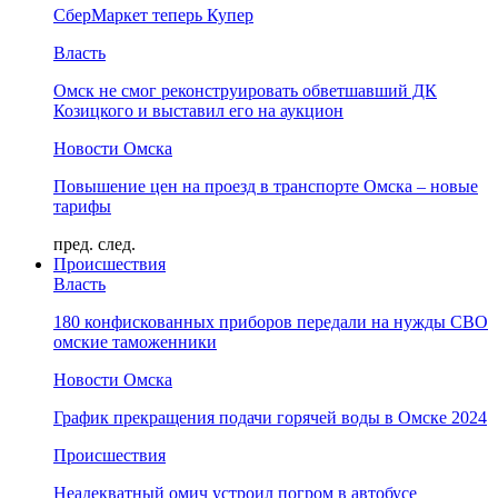
СберМаркет теперь Купер
Власть
Омск не смог реконструировать обветшавший ДК
Козицкого и выставил его на аукцион
Новости Омска
Повышение цен на проезд в транспорте Омска – новые
тарифы
пред.
след.
Происшествия
Власть
180 конфискованных приборов передали на нужды СВО
омские таможенники
Новости Омска
График прекращения подачи горячей воды в Омске 2024
Происшествия
Неадекватный омич устроил погром в автобусе