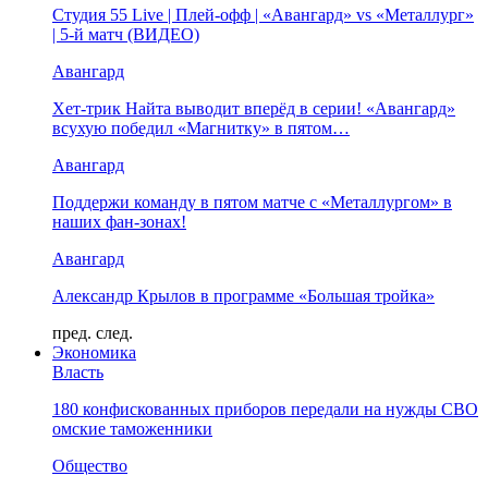
Студия 55 Live | Плей-офф | «Авангард» vs «Металлург»
| 5-й матч (ВИДЕО)
Авангард
Хет-трик Найта выводит вперёд в серии! «Авангард»
всухую победил «Магнитку» в пятом…
Авангард
Поддержи команду в пятом матче с «Металлургом» в
наших фан-зонах!
Авангард
Александр Крылов в программе «Большая тройка»
пред.
след.
Экономика
Власть
180 конфискованных приборов передали на нужды СВО
омские таможенники
Общество