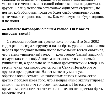
мнения и с метаниями от одной общественной парадигмы к
другой. Если у человека есть только один этот стержень, но
нет мягкой оболочки, тогда он будет слабо социализирован,
даже может социопатом стать. Как минимум, он будет одинок
и не понят.
— Давайте поговорим о вашем голосе. Он у вас от
природы такой?
— С голосом вообще интересно получилось. Это был 2002
год, я решил создать группу и начал брать уроки вокала, и моя
первая преподавательница после нескольких тестов объявила,
что у меня уникальный голос — контртенор (самый высокий
из мужских голосов). А потом оказалось, что я не самый
уникальный, а довольно банальный драматический тенор. Об
этом я узнал уже много лет спустя в Санкт-Петербурге от
другого преподавателя. На тот момент у меня уже
образовалось несмыкание голосовых связок и множество
других проблем из-за того, что я неправильно эксплуатировал
связки, пел не своим голосом, так сказать. Поэтому со
временем я стал петь значительно ниже, но не перестал брать
высокие ноты.