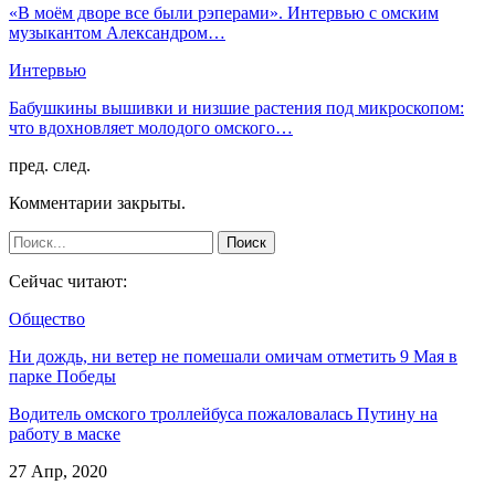
«В моём дворе все были рэперами». Интервью с омским
музыкантом Александром…
Интервью
Бабушкины вышивки и низшие растения под микроскопом:
что вдохновляет молодого омского…
пред.
след.
Комментарии закрыты.
Сейчас читают:
Общество
Ни дождь, ни ветер не помешали омичам отметить 9 Мая в
парке Победы
Водитель омского троллейбуса пожаловалась Путину на
работу в маске
27 Апр, 2020