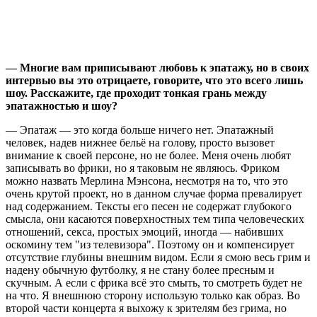
— Многие вам приписывают любовь к эпатажу, но в своих
интервью вы это отрицаете, говорите, что это всего лишь
шоу. Расскажите, где проходит тонкая грань между
эпатажностью и шоу?
— Эпатаж — это когда больше ничего нет. Эпатажный
человек, надев нижнее бельё на голову, просто вызовет
внимание к своей персоне, но не более. Меня очень любят
записывать во фрики, но я таковым не являюсь. Фриком
можно назвать Мерлина Мэнсона, несмотря на то, что это
очень крутой проект, но в данном случае форма превалирует
над содержанием. Тексты его песен не содержат глубокого
смысла, они касаются поверхностных тем типа человеческих
отношений, секса, простых эмоций, иногда — набивших
оскомину тем "из телевизора". Поэтому он и компенсирует
отсутствие глубины внешним видом. Если я смою весь грим и
надену обычную футболку, я не стану более пресным и
скучным. А если с фрика всё это смыть, то смотреть будет не
на что. Я внешнюю сторону использую только как образ. Во
второй части концерта я выхожу к зрителям без грима, но