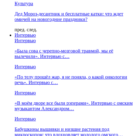
Культура
Дед Мороз-десантник и бесплатные катки: что ждет
омичей на новогодние праздники?
пред.
след.
Интервью
Интервью
«Была сова с черепно-мозговой травмой, мы её
вылечили». Интервью с…
Интервью
«По телу прошёл жар, я не поняла, о какой онкологии
речь». Интервью с…
Интервью
«В моём дворе все были рэперами». Интервью с омским
музыкантом Александром…
Интервью
Бабушкины вышивки и низшие растения под
микроскопом: что вдохновляет молодого омского…