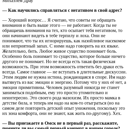
— Как научились справляться с негативом в свой адрес?
— Хороший вопрос… Я считаю, что советы не обращать
внимания и быть выше этого — не работают. Когда ты не
обращаешь внимания на тех, кто осыпает тебя негативом, то
они начинают видеть в тебе терпилу и лоха. Они не
понимают, что ты их игнорируешь, как назойливое насекомое
или неприятный запах. С ними надо говорить на их языке.
Желательно, бить. Любое живое существо понимает боль.
Особенно боль понимает то существо, которое больше ничего
другого не понимает. Но не всегда есть такая физическая
возможность. При этом возможность ответить без драки есть
всегда. Самое главное — не вступать в длительные дискуссии.
Этим людям не нужна истина, рождающаяся в споре. Им надо
вытянуть из вас эмоции и энергию. Потому что у них её нет, а
эмоции примитивны. Человек разумный никогда не станет
заниматься подобным, ему это просто утомительно и
неинтересно. Это своего рода мазохизм. Их просто мамка в
детстве била, и теперь им надо на ком-то отыграться (но на
самом деле повторить детский опыт унижения, поскольку это
их зона комфорта, они не знают, как жить по-другому). Хех.
— Вы приезжаете в Омск не в первый раз, расскажите,
помните ли вы самый первый концерт в нашем городе?