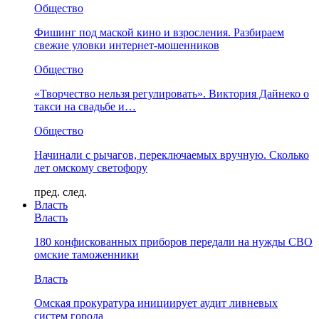
Общество
Фишинг под маской кино и взросления. Разбираем
свежие уловки интернет-мошенников
Общество
«Творчество нельзя регулировать». Виктория Дайнеко о
такси на свадьбе и…
Общество
Начинали с рычагов, переключаемых вручную. Сколько
лет омскому светофору
пред.
след.
Власть
Власть
180 конфискованных приборов передали на нужды СВО
омские таможенники
Власть
Омская прокуратура инициирует аудит ливневых
систем города