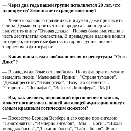
— Через два года вашей группе исполняется 20 лет, что
планируете? Замышляете грандиозное шоу?
— Хочется большого праздника, и я думал даже пригласить
Слипа. Думаю устроить что-то вроде гала-концерта и
выпустить книгу "Вторая декада". Первая была выпущена в
честь десятилетия коллектива. В предыдущее издание вошли
интервью, интересные факты, история группы, анализ
творчества и фотографии.
— Какая ваша самая любимая песня из репертуара "Отто
Дикс"?
— В каждом альбоме есть любимая. Но из фаворитов можно
выделить песни "Маленький Принц", "Страна туманов",
"Декомпрессия", "Неокортекс", "Всё, что останется",
"Старость", "Левиафан", "Эффект Люцифера", "МДП".
— Вы, как человек, черпающий вдохновение в книгах,
можете посоветовать нашей читающей аудитории книгу с
самым красивым готическим сюжетом?
— Посоветую Бернара Вербера и его серию про ангелов:
"Танатонавты", "Империя ангелов", "Мы — Боги", "Школа
молодых богов", "Дыхание богов", "Тайна богов". Жанр —