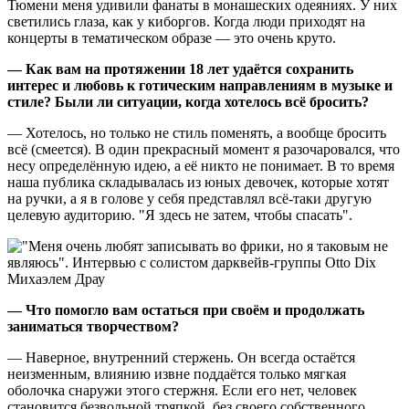
Тюмени меня удивили фанаты в монашеских одеяниях. У них
светились глаза, как у киборгов. Когда люди приходят на
концерты в тематическом образе — это очень круто.
— Как вам на протяжении 18 лет удаётся сохранить
интерес и любовь к готическим направлениям в музыке и
стиле? Были ли ситуации, когда хотелось всё бросить?
— Хотелось, но только не стиль поменять, а вообще бросить
всё (смеется). В один прекрасный момент я разочаровался, что
несу определённую идею, а её никто не понимает. В то время
наша публика складывалась из юных девочек, которые хотят
на ручки, а я в голове у себя представлял всё-таки другую
целевую аудиторию. "Я здесь не затем, чтобы спасать".
— Что помогло вам остаться при своём и продолжать
заниматься творчеством?
— Наверное, внутренний стержень. Он всегда остаётся
неизменным, влиянию извне поддаётся только мягкая
оболочка снаружи этого стержня. Если его нет, человек
становится безвольной тряпкой, без своего собственного