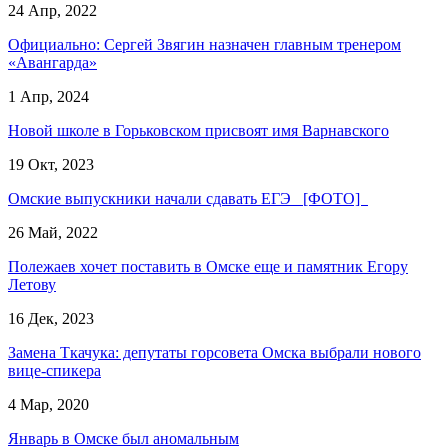
24 Апр, 2022
Официально: Сергей Звягин назначен главным тренером
«Авангарда»
1 Апр, 2024
Новой школе в Горьковском присвоят имя Варнавского
19 Окт, 2023
Омские выпускники начали сдавать ЕГЭ [ФОТО]
26 Май, 2022
Полежаев хочет поставить в Омске еще и памятник Егору
Летову
16 Дек, 2023
Замена Ткачука: депутаты горсовета Омска выбрали нового
вице-спикера
4 Мар, 2020
Январь в Омске был аномальным