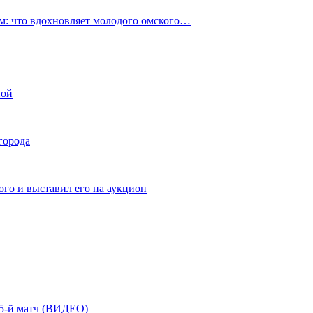
: что вдохновляет молодого омского…
ной
города
го и выставил его на аукцион
| 5-й матч (ВИДЕО)