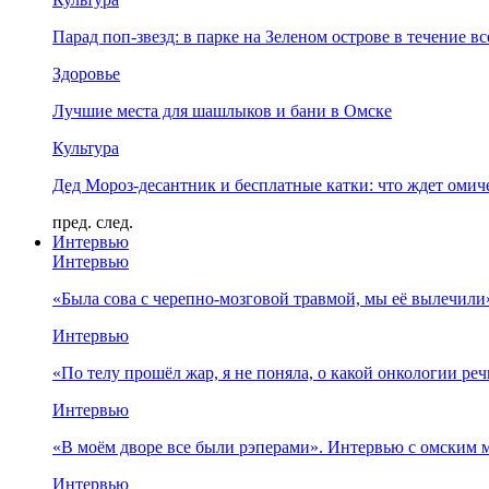
Парад поп-звезд: в парке на Зеленом острове в течение в
Здоровье
Лучшие места для шашлыков и бани в Омске
Культура
Дед Мороз-десантник и бесплатные катки: что ждет омич
пред.
след.
Интервью
Интервью
«Была сова с черепно-мозговой травмой, мы её вылечил
Интервью
«По телу прошёл жар, я не поняла, о какой онкологии ре
Интервью
«В моём дворе все были рэперами». Интервью с омски
Интервью