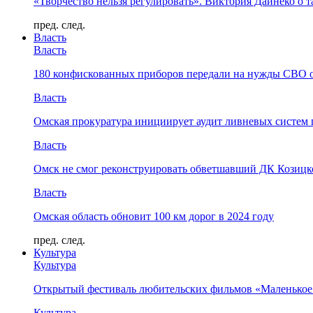
«Творчество нельзя регулировать». Виктория Дайнеко о т
пред.
след.
Власть
Власть
180 конфискованных приборов передали на нужды СВО 
Власть
Омская прокуратура инициирует аудит ливневых систем 
Власть
Омск не смог реконструировать обветшавший ДК Козицко
Власть
Омская область обновит 100 км дорог в 2024 году
пред.
след.
Культура
Культура
Открытый фестиваль любительских фильмов «Маленькое
Культура