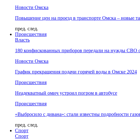
Новости Омска
Повышение цен на проезд в транспорте Омска – новые т
пред.
след.
Происшествия
Власть
180 конфискованных приборов передали на нужды СВО 
Новости Омска
График прекращения подачи горячей воды в Омске 2024
Происшествия
Неадекватный омич устроил погром в автобусе
Происшествия
«Выбросило с дивана»: стали известны подробности газо
пред.
след.
Спорт
Спорт