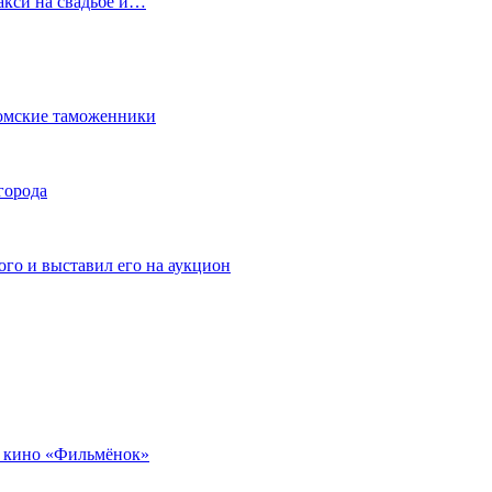
акси на свадьбе и…
омские таможенники
города
го и выставил его на аукцион
 кино «Фильмёнок»