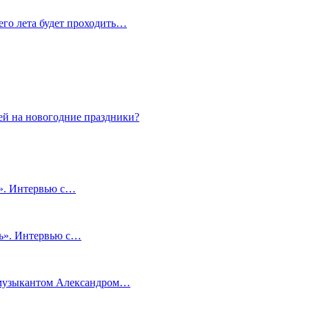
сего лета будет проходить…
ей на новогодние праздники?
и». Интервью с…
чь». Интервью с…
м музыкантом Александром…