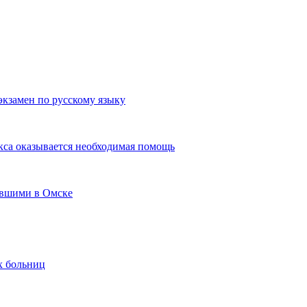
экзамен по русскому языку
кса оказывается необходимая помощь
авшими в Омске
х больниц