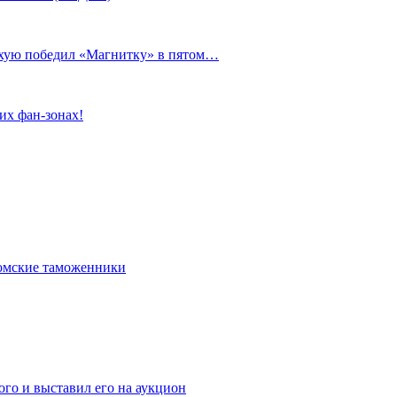
сухую победил «Магнитку» в пятом…
их фан-зонах!
омские таможенники
го и выставил его на аукцион