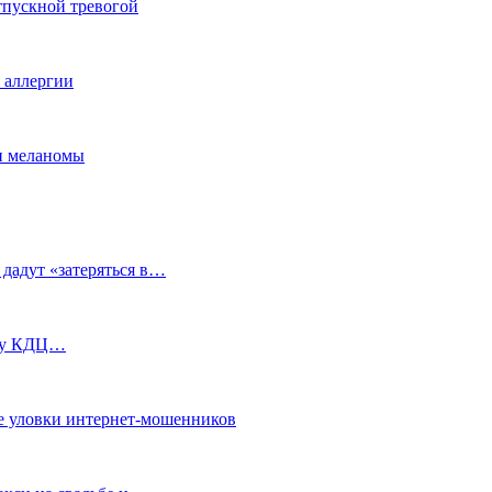
тпускной тревогой
е аллергии
ки меланомы
 дадут «затеряться в…
ь у КДЦ…
е уловки интернет-мошенников