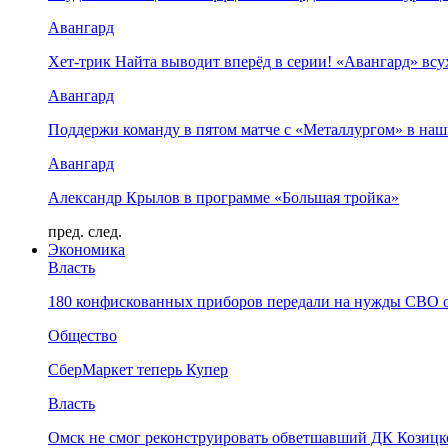
Авангард
Хет-трик Найта выводит вперёд в серии! «Авангард» в
Авангард
Поддержи команду в пятом матче с «Металлургом» в наш
Авангард
Александр Крылов в программе «Большая тройка»
пред.
след.
Экономика
Власть
180 конфискованных приборов передали на нужды СВО 
Общество
СберМаркет теперь Купер
Власть
Омск не смог реконструировать обветшавший ДК Козицко