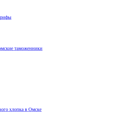
арифы
омские таможенники
вого хлопка в Омске