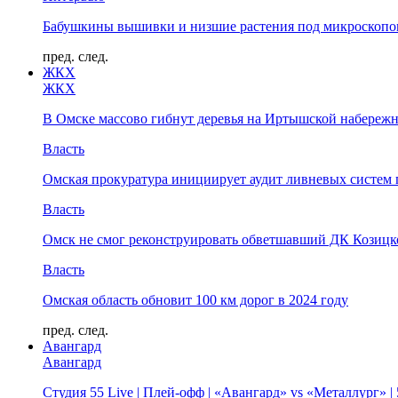
Бабушкины вышивки и низшие растения под микроскопом
пред.
след.
ЖКХ
ЖКХ
В Омске массово гибнут деревья на Иртышской набереж
Власть
Омская прокуратура инициирует аудит ливневых систем 
Власть
Омск не смог реконструировать обветшавший ДК Козицко
Власть
Омская область обновит 100 км дорог в 2024 году
пред.
след.
Авангард
Авангард
Студия 55 Live | Плей-офф | «Авангард» vs «Металлург» 