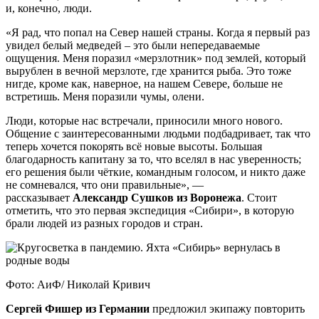
и, конечно, люди.
«Я рад, что попал на Север нашей страны. Когда я первый раз
увидел белый медведей – это были непередаваемые
ощущения. Меня поразил «мерзлотник» под землей, который
вырублен в вечной мерзлоте, где хранится рыба. Это тоже
нигде, кроме как, наверное, на нашем Севере, больше не
встретишь. Меня поразили чумы, олени.
Люди, которые нас встречали, приносили много нового.
Общение с заинтересованными людьми подбадривает, так что
теперь хочется покорять всё новые высоты. Большая
благодарность капитану за то, что вселял в нас уверенность;
его решения были чёткие, командным голосом, и никто даже
не сомневался, что они правильные», —
рассказывает
Александр Сушков из Воронежа
. Стоит
отметить, что это первая экспедиция «Сибири», в которую
брали людей из разных городов и стран.
Фото: АиФ/ Николай Кривич
Сергей Фишер из Германии
предложил экипажу повторить