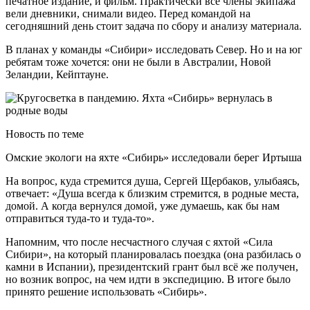
печатное издание, и фильм. Практически все члены экипажа
вели дневники, снимали видео. Перед командой на
сегодняшний день стоит задача по сбору и анализу материала.
В планах у команды «Сибири» исследовать Север. Но и на юг
ребятам тоже хочется: они не были в Австралии, Новой
Зеландии, Кейптауне.
Новость по теме
Омские экологи на яхте «Сибирь» исследовали берег Иртыша
На вопрос, куда стремится душа, Сергей Щербаков, улыбаясь,
отвечает: «Душа всегда к близким стремится, в родные места,
домой. А когда вернулся домой, уже думаешь, как бы нам
отправиться туда-то и туда-то».
Напомним, что после несчастного случая с яхтой «Сила
Сибири», на который планировалась поездка (она разбилась о
камни в Испании), президентский грант был всё же получен,
но возник вопрос, на чем идти в экспедицию. В итоге было
принято решение использовать «Сибирь».