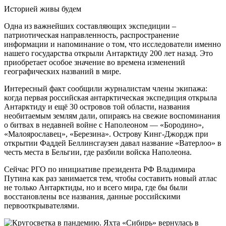
Историей живы будем
Одна из важнейших составляющих экспедиции –
патриотическая направленность, распространение
информации и напоминание о том, что исследователи именно
нашего государства открыли Антарктиду 200 лет назад. Это
приобретает особое значение во времена изменений
географических названий в мире.
Интересный факт сообщили журналистам члены экипажа:
когда первая российская антарктическая экспедиция открыла
Антарктиду и ещё 30 островов той области, названия
необитаемым землям дали, опираясь на свежие воспоминания
о битвах в недавней войне с Наполеоном — «Бородино»,
«Малоярославец», «Березина». Острову Кинг-Джордж при
открытии Фаддей Беллинсгаузен давал название «Ватерлоо» в
честь места в Бельгии, где разбили войска Наполеона.
Сейчас РГО по инициативе президента РФ Владимира
Путина как раз занимается тем, чтобы составить новый атлас
не только Антарктиды, но и всего мира, где бы были
восстановлены все названия, данные российскими
первооткрывателями.