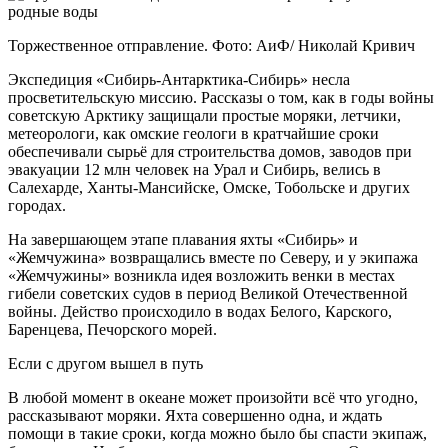
Торжественное отправление. Фото: АиФ/ Николай Кривич
Экспедиция «Сибирь-Антарктика-Сибирь» несла
просветительскую миссию. Рассказы о том, как в годы войны
советскую Арктику защищали простые моряки, летчики,
метеорологи, как омские геологи в кратчайшие сроки
обеспечивали сырьё для строительства домов, заводов при
эвакуации 12 млн человек на Урал и Сибирь, велись в
Салехарде, Ханты-Мансийске, Омске, Тобольске и других
городах.
На завершающем этапе плавания яхты «Сибирь» и
«Жемчужина» возвращались вместе по Северу, и у экипажа
«Жемчужины» возникла идея возложить венки в местах
гибели советских судов в период Великой Отечественной
войны. Действо происходило в водах Белого, Карского,
Баренцева, Печорского морей.
Если с другом вышел в путь
В любой момент в океане может произойти всё что угодно,
рассказывают моряки. Яхта совершенно одна, и ждать
помощи в такие сроки, когда можно было бы спасти экипаж,