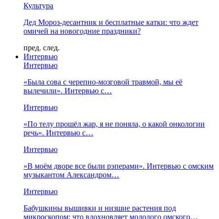
Культура
Дед Мороз-десантник и бесплатные катки: что ждет
омичей на новогодние праздники?
пред.
след.
Интервью
Интервью
«Была сова с черепно-мозговой травмой, мы её
вылечили». Интервью с…
Интервью
«По телу прошёл жар, я не поняла, о какой онкологии
речь». Интервью с…
Интервью
«В моём дворе все были рэперами». Интервью с омским
музыкантом Александром…
Интервью
Бабушкины вышивки и низшие растения под
микроскопом: что вдохновляет молодого омского…