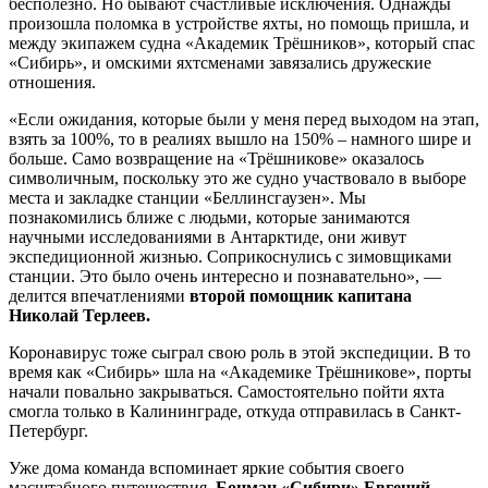
бесполезно. Но бывают счастливые исключения. Однажды
произошла поломка в устройстве яхты, но помощь пришла, и
между экипажем судна «Академик Трёшников», который спас
«Сибирь», и омскими яхтсменами завязались дружеские
отношения.
«Если ожидания, которые были у меня перед выходом на этап,
взять за 100%, то в реалиях вышло на 150% – намного шире и
больше. Само возвращение на «Трёшникове» оказалось
символичным, поскольку это же судно участвовало в выборе
места и закладке станции «Беллинсгаузен». Мы
познакомились ближе с людьми, которые занимаются
научными исследованиями в Антарктиде, они живут
экспедиционной жизнью. Соприкоснулись с зимовщиками
станции. Это было очень интересно и познавательно», —
делится впечатлениями
второй помощник капитана
Николай Терлеев.
Коронавирус тоже сыграл свою роль в этой экспедиции. В то
время как «Сибирь» шла на «Академике Трёшникове», порты
начали повально закрываться. Самостоятельно пойти яхта
смогла только в Калининграде, откуда отправилась в Санкт-
Петербург.
Уже дома команда вспоминает яркие события своего
масштабного путешествия.
Боцман «Сибири» Евгений