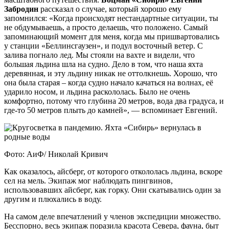
Забродин
рассказал о случае, который хорошо ему
запомнился: «Когда происходят нестандартные ситуации, ты
не обдумываешь, а просто делаешь, что положено. Самый
запоминающий момент для меня, когда мы пришвартовались
у станции «Беллинсгаузен», и подул восточный ветер. С
залива погнало лед. Мы стояли на вахте и видели, что
большая льдина шла на судно. Дело в том, что наша яхта
деревянная, и эту льдину никак не оттолкнешь. Хорошо, что
она была старая – когда судно начало качаться на волнах, её
ударило носом, и льдина раскололась. Было не очень
комфортно, потому что глубина 20 метров, вода два градуса, и
где-то 50 метров плыть до камней», — вспоминает Евгений.
Фото: АиФ/ Николай Кривич
Как оказалось, айсберг, от которого откололась льдина, вскоре
сел на мель. Экипаж мог наблюдать пингвинов,
использовавших айсберг, как горку. Они скатывались один за
другим и плюхались в воду.
На самом деле впечатлений у членов экспедиции множество.
Бесспорно, весь экипаж поразила красота Севера, фауна, быт