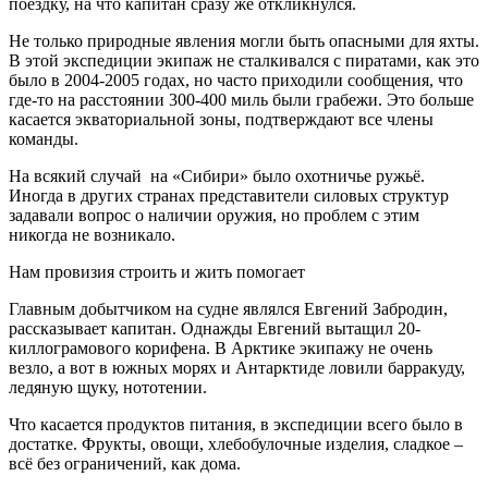
поездку, на что капитан сразу же откликнулся.
Не только природные явления могли быть опасными для яхты.
В этой экспедиции экипаж не сталкивался с пиратами, как это
было в 2004-2005 годах, но часто приходили сообщения, что
где-то на расстоянии 300-400 миль были грабежи. Это больше
касается экваториальной зоны, подтверждают все члены
команды.
На всякий случай на «Сибири» было охотничье ружьё.
Иногда в других странах представители силовых структур
задавали вопрос о наличии оружия, но проблем с этим
никогда не возникало.
Нам провизия строить и жить помогает
Главным добытчиком на судне являлся Евгений Забродин,
рассказывает капитан. Однажды Евгений вытащил 20-
киллограмового корифена. В Арктике экипажу не очень
везло, а вот в южных морях и Антарктиде ловили барракуду,
ледяную щуку, нототении.
Что касается продуктов питания, в экспедиции всего было в
достатке. Фрукты, овощи, хлебобулочные изделия, сладкое –
всё без ограничений, как дома.