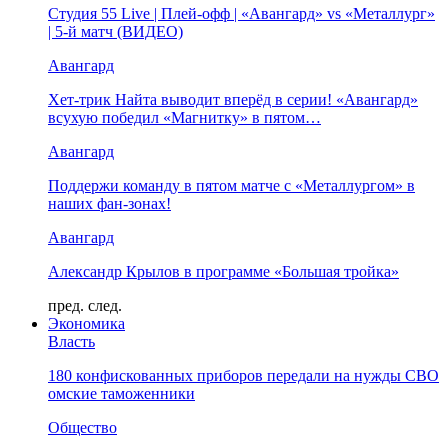
Студия 55 Live | Плей-офф | «Авангард» vs «Металлург»
| 5-й матч (ВИДЕО)
Авангард
Хет-трик Найта выводит вперёд в серии! «Авангард»
всухую победил «Магнитку» в пятом…
Авангард
Поддержи команду в пятом матче с «Металлургом» в
наших фан-зонах!
Авангард
Александр Крылов в программе «Большая тройка»
пред.
след.
Экономика
Власть
180 конфискованных приборов передали на нужды СВО
омские таможенники
Общество