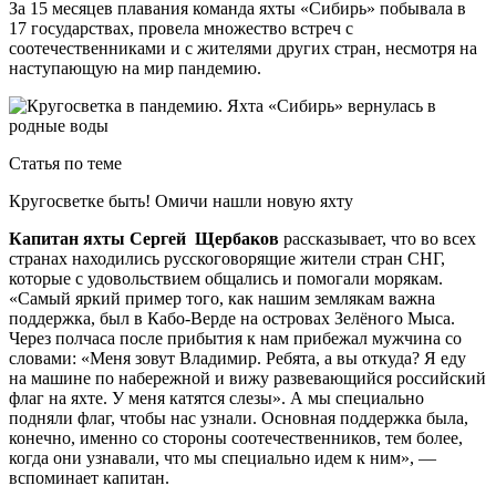
За 15 месяцев плавания команда яхты «Сибирь» побывала в
17 государствах, провела множество встреч с
соотечественниками и с жителями других стран, несмотря на
наступающую на мир пандемию.
Статья по теме
Кругосветке быть! Омичи нашли новую яхту
Капитан яхты Сергей Щербаков
рассказывает, что во всех
странах находились русскоговорящие жители стран СНГ,
которые с удовольствием общались и помогали морякам.
«Самый яркий пример того, как нашим землякам важна
поддержка, был в Кабо-Верде на островах Зелёного Мыса.
Через полчаса после прибытия к нам прибежал мужчина со
словами: «Меня зовут Владимир. Ребята, а вы откуда? Я еду
на машине по набережной и вижу развевающийся российский
флаг на яхте. У меня катятся слезы». А мы специально
подняли флаг, чтобы нас узнали. Основная поддержка была,
конечно, именно со стороны соотечественников, тем более,
когда они узнавали, что мы специально идем к ним», —
вспоминает капитан.