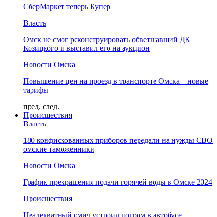
СберМаркет теперь Купер
Власть
Омск не смог реконструировать обветшавший ДК
Козицкого и выставил его на аукцион
Новости Омска
Повышение цен на проезд в транспорте Омска – новые
тарифы
пред.
след.
Происшествия
Власть
180 конфискованных приборов передали на нужды СВО
омские таможенники
Новости Омска
График прекращения подачи горячей воды в Омске 2024
Происшествия
Неадекватный омич устроил погром в автобусе