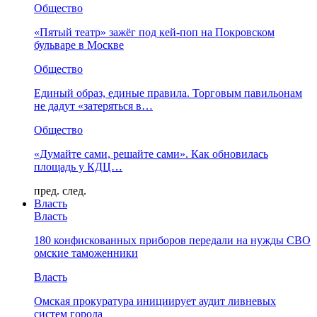
Общество
«Пятый театр» зажёг под кей-поп на Покровском
бульваре в Москве
Общество
Единый образ, единые правила. Торговым павильонам
не дадут «затеряться в…
Общество
«Думайте сами, решайте сами». Как обновилась
площадь у КДЦ…
пред.
след.
Власть
Власть
180 конфискованных приборов передали на нужды СВО
омские таможенники
Власть
Омская прокуратура инициирует аудит ливневых
систем города