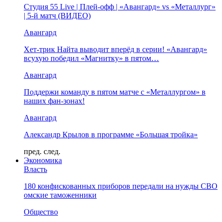
Студия 55 Live | Плей-офф | «Авангард» vs «Металлург»
| 5-й матч (ВИДЕО)
Авангард
Хет-трик Найта выводит вперёд в серии! «Авангард»
всухую победил «Магнитку» в пятом…
Авангард
Поддержи команду в пятом матче с «Металлургом» в
наших фан-зонах!
Авангард
Александр Крылов в программе «Большая тройка»
пред.
след.
Экономика
Власть
180 конфискованных приборов передали на нужды СВО
омские таможенники
Общество