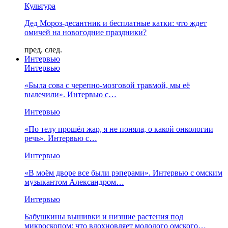
Культура
Дед Мороз-десантник и бесплатные катки: что ждет
омичей на новогодние праздники?
пред.
след.
Интервью
Интервью
«Была сова с черепно-мозговой травмой, мы её
вылечили». Интервью с…
Интервью
«По телу прошёл жар, я не поняла, о какой онкологии
речь». Интервью с…
Интервью
«В моём дворе все были рэперами». Интервью с омским
музыкантом Александром…
Интервью
Бабушкины вышивки и низшие растения под
микроскопом: что вдохновляет молодого омского…