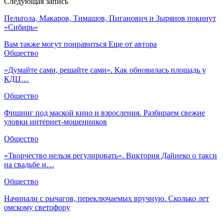
Следующая запись
Пельтола, Макаров, Тимашов, Пиганович и Зырянов покинут
«Сибирь»
Вам также могут понравиться
Еще от автора
Общество
«Думайте сами, решайте сами». Как обновилась площадь у
КДЦ…
Общество
Фишинг под маской кино и взросления. Разбираем свежие
уловки интернет-мошенников
Общество
«Творчество нельзя регулировать». Виктория Дайнеко о такси
на свадьбе и…
Общество
Начинали с рычагов, переключаемых вручную. Сколько лет
омскому светофору