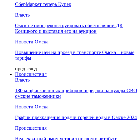
СберМаркет теперь Купер
Власть
Омск не смог реконструировать обветшавший ДК
Козицкого и выставил его на аукцион
Новости Омска
Повышение цен на проезд в транспорте Омска – новые
тарифы
пред.
след.
Происшествия
Власть
180 конфискованных приборов передали на нужды СВО
омские таможенники
Новости Омска
График прекращения подачи горячей воды в Омске 2024
Происшествия
Неадекватный омич устроил погром в автобусе