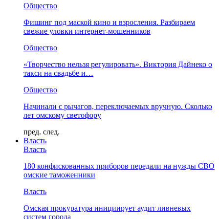
Общество
Фишинг под маской кино и взросления. Разбираем
свежие уловки интернет-мошенников
Общество
«Творчество нельзя регулировать». Виктория Дайнеко о
такси на свадьбе и…
Общество
Начинали с рычагов, переключаемых вручную. Сколько
лет омскому светофору
пред.
след.
Власть
Власть
180 конфискованных приборов передали на нужды СВО
омские таможенники
Власть
Омская прокуратура инициирует аудит ливневых
систем города