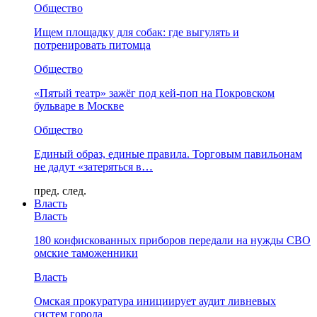
Общество
Ищем площадку для собак: где выгулять и
потренировать питомца
Общество
«Пятый театр» зажёг под кей-поп на Покровском
бульваре в Москве
Общество
Единый образ, единые правила. Торговым павильонам
не дадут «затеряться в…
пред.
след.
Власть
Власть
180 конфискованных приборов передали на нужды СВО
омские таможенники
Власть
Омская прокуратура инициирует аудит ливневых
систем города