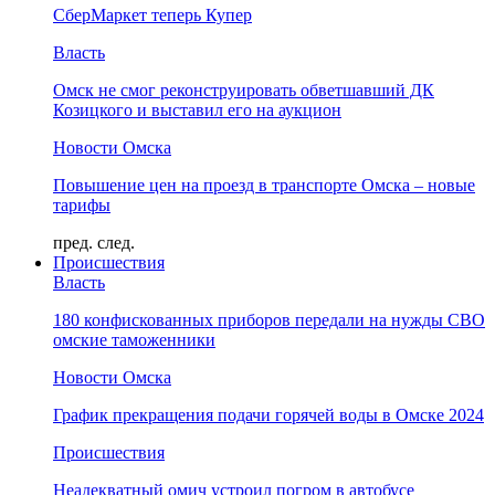
СберМаркет теперь Купер
Власть
Омск не смог реконструировать обветшавший ДК
Козицкого и выставил его на аукцион
Новости Омска
Повышение цен на проезд в транспорте Омска – новые
тарифы
пред.
след.
Происшествия
Власть
180 конфискованных приборов передали на нужды СВО
омские таможенники
Новости Омска
График прекращения подачи горячей воды в Омске 2024
Происшествия
Неадекватный омич устроил погром в автобусе