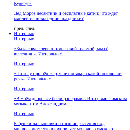
Культура
Дед Мороз-десантник и бесплатные катки: что ждет
омичей на новогодние праздники?
пред.
след.
Интервью
Интервью
«Была сова с черепно-мозговой травмой, мы её
вылечили». Интервью с…
Интервью
«По телу прошёл жар, я не поняла, о какой онкологии
речь». Интервью с…
Интервью
«В моём дворе все были рэперами». Интервью с омским
музыкантом Александром…
Интервью
Бабушкины вышивки и низшие растения под
микроскопом: что вдохновляет молодого омского…