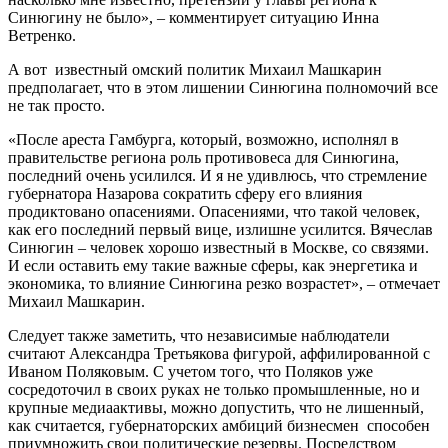
Синюгину не было», – комментирует ситуацию Инна
Ветренко.
А вот известный омский политик Михаил Машкарин
предполагает, что в этом лишении Синюгина полномочий все
не так просто.
«После ареста Гамбурга, который, возможно, исполнял в
правительстве региона роль противовеса для Синюгина,
последний очень усилился. И я не удивлюсь, что стремление
губернатора Назарова сократить сферу его влияния
продиктовано опасениями. Опасениями, что такой человек,
как его последний первый вице, излишне усилится. Вячеслав
Синюгин – человек хорошо известный в Москве, со связями.
И если оставить ему такие важные сферы, как энергетика и
экономика, то влияние Синюгина резко возрастет», – отмечает
Михаил Машкарин.
Следует также заметить, что независимые наблюдатели
считают Александра Третьякова фигурой, аффилированной с
Иваном Поляковым. С учетом того, что Поляков уже
сосредоточил в своих руках не только промышленные, но и
крупные медиаактивы, можно допустить, что не лишенный,
как считается, губернаторских амбиций бизнесмен способен
приумножить свои политические резервы. Посредством