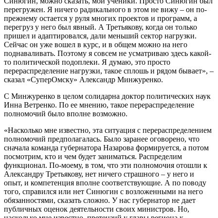
Синюгин, можно сказать, мои ученики. Просто Синюгин был
перегружен. Я ничего радикального в этом не вижу – он по-
прежнему остается у руля многих проектов и программ, а
перегруз у него был явный. А Третьякову, когда он только
пришел и адаптировался, дали меньший сектор нагрузки.
Сейчас он уже вошел в курс, и в общем можно на него
поднаваливать. Поэтому я совсем не усматриваю здесь какой-
то политической подоплеки. Я думаю, это просто
перераспределение нагрузки, такое сплошь и рядом бывает», –
сказал «СуперОмску» Александр Минжуренко.
С Минжуренко в целом солидарна доктор политических наук
Инна Ветренко. По ее мнению, такое перераспределение
полномочий было вполне возможно.
«Насколько мне известно, эта ситуация с перераспределением
полномочий предполагалась. Было заранее оговорено, что
сначала команда губернатора Назарова формируется, а потом
посмотрим, кто и чем будет заниматься. Распределим
функционал. По-моему, в том, что эти полномочия отошли к
Александру Третьякову, нет ничего страшного – у него и
опыт, и компетенция вполне соответствующие. А по поводу
того, справился или нет Синюгин с возложенными на него
обязанностями, сказать сложно. У нас губернатор не дает
публичных оценок деятельности своих министров. Но,
насколько мне известно, претензий у главы региона к