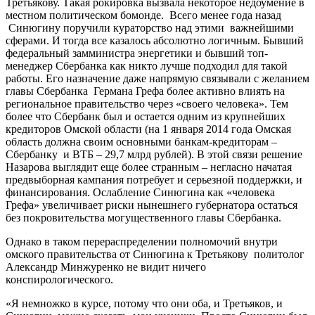
Третьякову. Такая рокировка вызвала некоторое недоумение в
местном политическом бомонде. Всего менее года назад
Синюгину поручили кураторство над этими важнейшими
сферами. И тогда все казалось абсолютно логичным. Бывший
федеральный замминистра энергетики и бывший топ-
менеджер Сбербанка как никто лучше подходил для такой
работы. Его назначение даже напрямую связывали с желанием
главы Сбербанка Германа Грефа более активно влиять на
региональное правительство через «своего человека». Тем
более что Сбербанк был и остается одним из крупнейших
кредиторов Омской области (на 1 января 2014 года Омская
область должна своим основными банкам-кредиторам –
Сбербанку и ВТБ – 29,7 млрд рублей). В этой связи решение
Назарова выглядит еще более странным – негласно начатая
предвыборная кампания потребует и серьезной поддержки, и
финансирования. Ослабление Синюгина как «человека
Грефа» увеличивает риски нынешнего губернатора остаться
без покровительства могущественного главы Сбербанка.
Однако в таком перераспределении полномочий внутри
омского правительства от Синюгина к Третьякову политолог
Александр Минжуренко не видит ничего
конспирологического.
«Я немножко в курсе, потому что они оба, и Третьяков, и