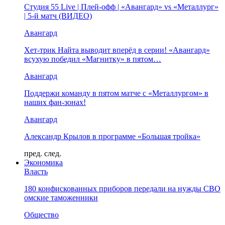
Студия 55 Live | Плей-офф | «Авангард» vs «Металлург»
| 5-й матч (ВИДЕО)
Авангард
Хет-трик Найта выводит вперёд в серии! «Авангард»
всухую победил «Магнитку» в пятом…
Авангард
Поддержи команду в пятом матче с «Металлургом» в
наших фан-зонах!
Авангард
Александр Крылов в программе «Большая тройка»
пред.
след.
Экономика
Власть
180 конфискованных приборов передали на нужды СВО
омские таможенники
Общество