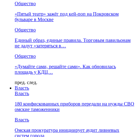
Общество
«Пятый театр» зажёг под кей-поп на Покровском
бульваре в Москве
Общество
Единый образ, единые правила. Торговым павильонам
не дадут «затеряться в…
Общество
«Думайте сами, решайте сами». Как обновилась
площадь у КДЦ…
пред.
след.
Власть
Власть
180 конфискованных приборов передали на нужды СВО
омские таможенники
Власть
Омская прокуратура инициирует аудит ливневых
систем города