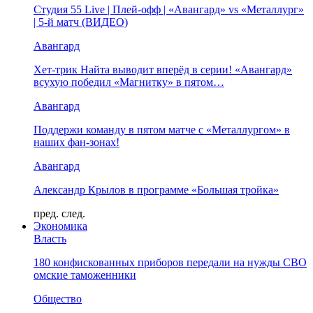
Студия 55 Live | Плей-офф | «Авангард» vs «Металлург»
| 5-й матч (ВИДЕО)
Авангард
Хет-трик Найта выводит вперёд в серии! «Авангард»
всухую победил «Магнитку» в пятом…
Авангард
Поддержи команду в пятом матче с «Металлургом» в
наших фан-зонах!
Авангард
Александр Крылов в программе «Большая тройка»
пред.
след.
Экономика
Власть
180 конфискованных приборов передали на нужды СВО
омские таможенники
Общество