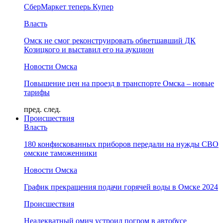
СберМаркет теперь Купер
Власть
Омск не смог реконструировать обветшавший ДК
Козицкого и выставил его на аукцион
Новости Омска
Повышение цен на проезд в транспорте Омска – новые
тарифы
пред.
след.
Происшествия
Власть
180 конфискованных приборов передали на нужды СВО
омские таможенники
Новости Омска
График прекращения подачи горячей воды в Омске 2024
Происшествия
Неадекватный омич устроил погром в автобусе