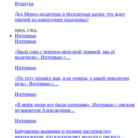
Культура
Дед Мороз-десантник и бесплатные катки: что ждет
омичей на новогодние праздники?
пред.
след.
Интервью
Интервью
«Была сова с черепно-мозговой травмой, мы её
вылечили». Интервью с…
Интервью
«По телу прошёл жар, я не поняла, о какой онкологии
речь». Интервью с…
Интервью
«В моём дворе все были рэперами». Интервью с омским
музыкантом Александром…
Интервью
Бабушкины вышивки и низшие растения под
микроскопом: что вдохновляет молодого омского…