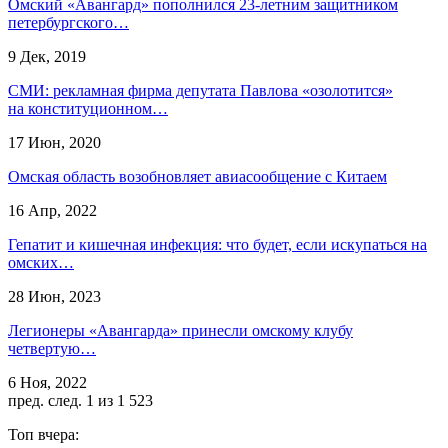
Омский «Авангард» пополнился 23-летним защитником
петербургского…
9 Дек, 2019
СМИ: рекламная фирма депутата Павлова «озолотится»
на конституционном…
17 Июн, 2020
Омская область возобновляет авиасообщение с Китаем
16 Апр, 2022
Гепатит и кишечная инфекция: что будет, если искупаться на
омских…
28 Июн, 2023
Легионеры «Авангарда» принесли омскому клубу
четвертую…
6 Ноя, 2022
пред.
след.
1 из 1 523
Топ вчера: