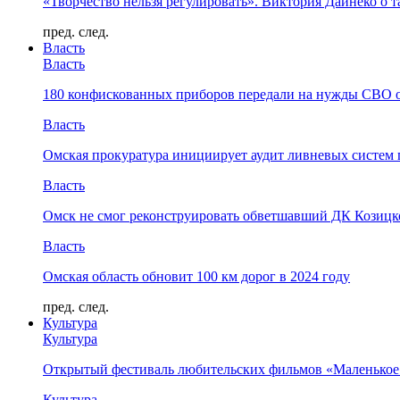
«Творчество нельзя регулировать». Виктория Дайнеко о т
пред.
след.
Власть
Власть
180 конфискованных приборов передали на нужды СВО 
Власть
Омская прокуратура инициирует аудит ливневых систем 
Власть
Омск не смог реконструировать обветшавший ДК Козицко
Власть
Омская область обновит 100 км дорог в 2024 году
пред.
след.
Культура
Культура
Открытый фестиваль любительских фильмов «Маленькое
Культура