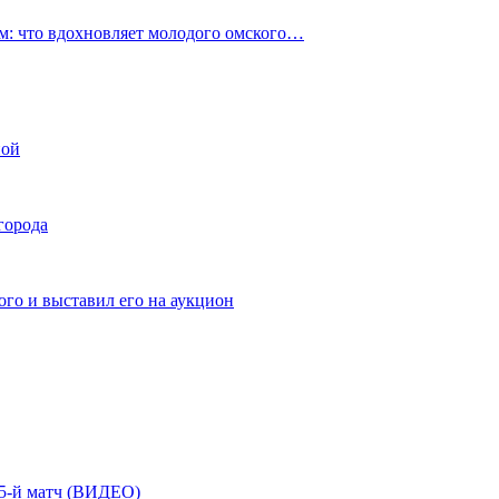
: что вдохновляет молодого омского…
ной
города
го и выставил его на аукцион
| 5-й матч (ВИДЕО)