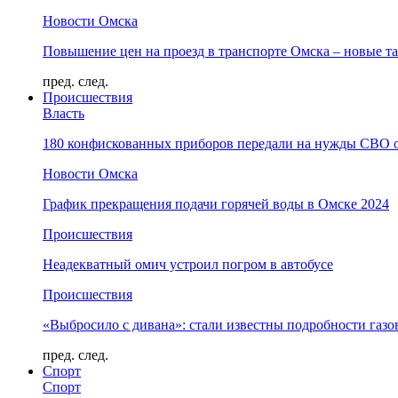
Новости Омска
Повышение цен на проезд в транспорте Омска – новые т
пред.
след.
Происшествия
Власть
180 конфискованных приборов передали на нужды СВО 
Новости Омска
График прекращения подачи горячей воды в Омске 2024
Происшествия
Неадекватный омич устроил погром в автобусе
Происшествия
«Выбросило с дивана»: стали известны подробности газо
пред.
след.
Спорт
Спорт