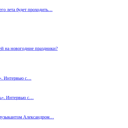
сего лета будет проходить…
ей на новогодние праздники?
и». Интервью с…
чь». Интервью с…
м музыкантом Александром…