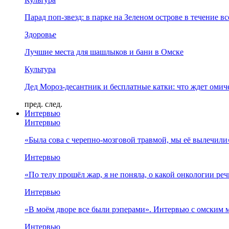
Парад поп-звезд: в парке на Зеленом острове в течение в
Здоровье
Лучшие места для шашлыков и бани в Омске
Культура
Дед Мороз-десантник и бесплатные катки: что ждет омич
пред.
след.
Интервью
Интервью
«Была сова с черепно-мозговой травмой, мы её вылечил
Интервью
«По телу прошёл жар, я не поняла, о какой онкологии ре
Интервью
«В моём дворе все были рэперами». Интервью с омски
Интервью