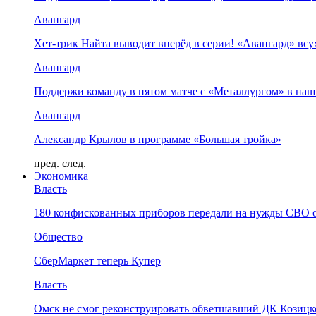
Авангард
Хет-трик Найта выводит вперёд в серии! «Авангард» в
Авангард
Поддержи команду в пятом матче с «Металлургом» в наш
Авангард
Александр Крылов в программе «Большая тройка»
пред.
след.
Экономика
Власть
180 конфискованных приборов передали на нужды СВО 
Общество
СберМаркет теперь Купер
Власть
Омск не смог реконструировать обветшавший ДК Козицко