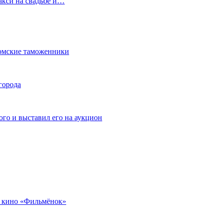
акси на свадьбе и…
омские таможенники
города
го и выставил его на аукцион
 кино «Фильмёнок»