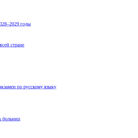
2028–2029 годы
 всей стране
экзамен по русскому языку
х больниц