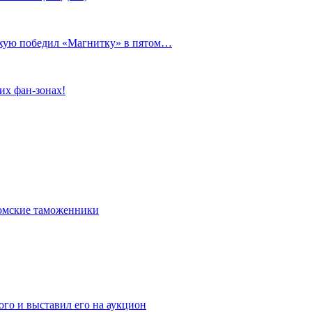
сухую победил «Магнитку» в пятом…
их фан-зонах!
омские таможенники
го и выставил его на аукцион