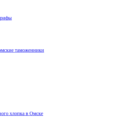
арифы
омские таможенники
вого хлопка в Омске