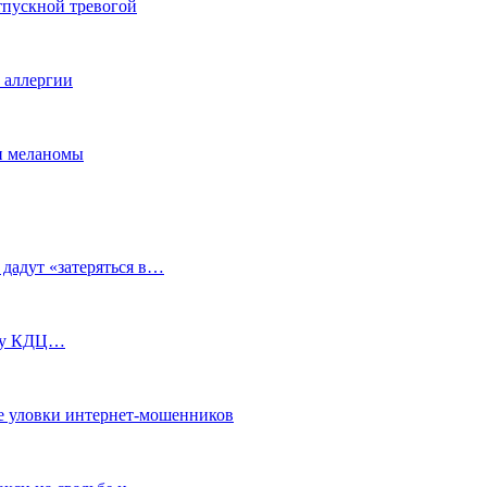
тпускной тревогой
е аллергии
ки меланомы
 дадут «затеряться в…
ь у КДЦ…
е уловки интернет-мошенников