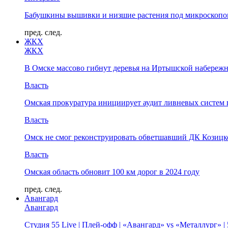
Бабушкины вышивки и низшие растения под микроскопом
пред.
след.
ЖКХ
ЖКХ
В Омске массово гибнут деревья на Иртышской набереж
Власть
Омская прокуратура инициирует аудит ливневых систем 
Власть
Омск не смог реконструировать обветшавший ДК Козицко
Власть
Омская область обновит 100 км дорог в 2024 году
пред.
след.
Авангард
Авангард
Студия 55 Live | Плей-офф | «Авангард» vs «Металлург» 