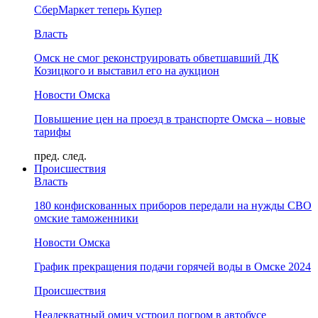
СберМаркет теперь Купер
Власть
Омск не смог реконструировать обветшавший ДК
Козицкого и выставил его на аукцион
Новости Омска
Повышение цен на проезд в транспорте Омска – новые
тарифы
пред.
след.
Происшествия
Власть
180 конфискованных приборов передали на нужды СВО
омские таможенники
Новости Омска
График прекращения подачи горячей воды в Омске 2024
Происшествия
Неадекватный омич устроил погром в автобусе