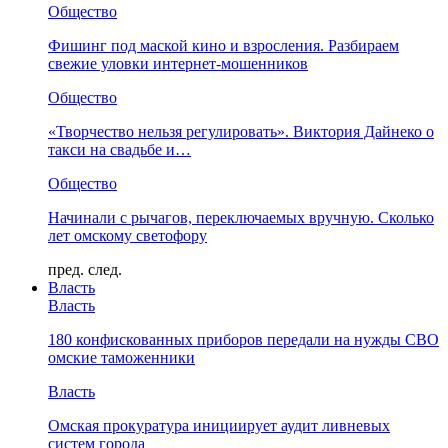
Общество
Фишинг под маской кино и взросления. Разбираем
свежие уловки интернет-мошенников
Общество
«Творчество нельзя регулировать». Виктория Дайнеко о
такси на свадьбе и…
Общество
Начинали с рычагов, переключаемых вручную. Сколько
лет омскому светофору
пред.
след.
Власть
Власть
180 конфискованных приборов передали на нужды СВО
омские таможенники
Власть
Омская прокуратура инициирует аудит ливневых
систем города