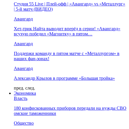
Студия 55 Live | Плей-офф | «Авангард» vs «Металлург»
| 5-й матч (ВИДЕО)
Авангард
Хет-трик Найта выводит вперёд в серии! «Авангард»
всухую победил «Магнитку» в пятом…
Авангард
Поддержи команду в пятом матче с «Металлургом» в
наших фан-зонах!
Авангард
Александр Крылов в программе «Большая тройка»
пред.
след.
Экономика
Власть
180 конфискованных приборов передали на нужды СВО
омские таможенники
Общество