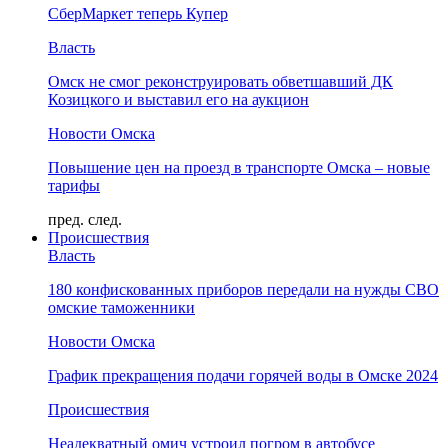
СберМаркет теперь Купер
Власть
Омск не смог реконструировать обветшавший ДК
Козицкого и выставил его на аукцион
Новости Омска
Повышение цен на проезд в транспорте Омска – новые
тарифы
пред.
след.
Происшествия
Власть
180 конфискованных приборов передали на нужды СВО
омские таможенники
Новости Омска
График прекращения подачи горячей воды в Омске 2024
Происшествия
Неадекватный омич устроил погром в автобусе