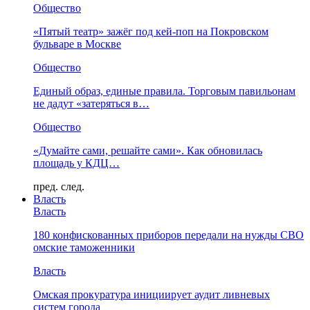
Общество
«Пятый театр» зажёг под кей-поп на Покровском
бульваре в Москве
Общество
Единый образ, единые правила. Торговым павильонам
не дадут «затеряться в…
Общество
«Думайте сами, решайте сами». Как обновилась
площадь у КДЦ…
пред.
след.
Власть
Власть
180 конфискованных приборов передали на нужды СВО
омские таможенники
Власть
Омская прокуратура инициирует аудит ливневых
систем города