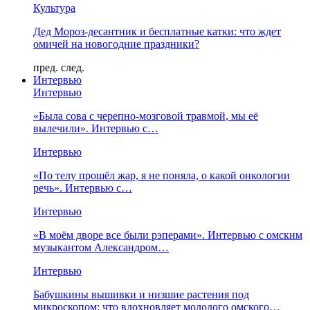
Культура
Дед Мороз-десантник и бесплатные катки: что ждет
омичей на новогодние праздники?
пред.
след.
Интервью
Интервью
«Была сова с черепно-мозговой травмой, мы её
вылечили». Интервью с…
Интервью
«По телу прошёл жар, я не поняла, о какой онкологии
речь». Интервью с…
Интервью
«В моём дворе все были рэперами». Интервью с омским
музыкантом Александром…
Интервью
Бабушкины вышивки и низшие растения под
микроскопом: что вдохновляет молодого омского…