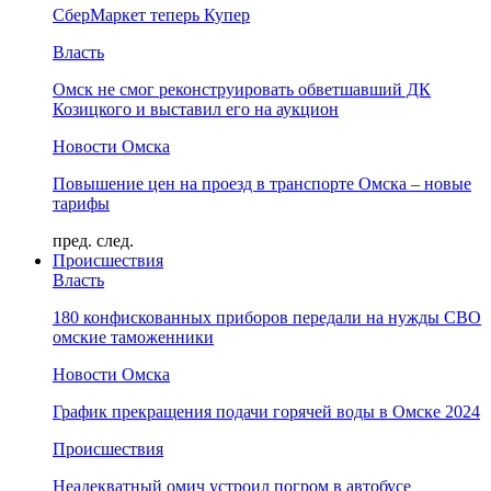
СберМаркет теперь Купер
Власть
Омск не смог реконструировать обветшавший ДК
Козицкого и выставил его на аукцион
Новости Омска
Повышение цен на проезд в транспорте Омска – новые
тарифы
пред.
след.
Происшествия
Власть
180 конфискованных приборов передали на нужды СВО
омские таможенники
Новости Омска
График прекращения подачи горячей воды в Омске 2024
Происшествия
Неадекватный омич устроил погром в автобусе