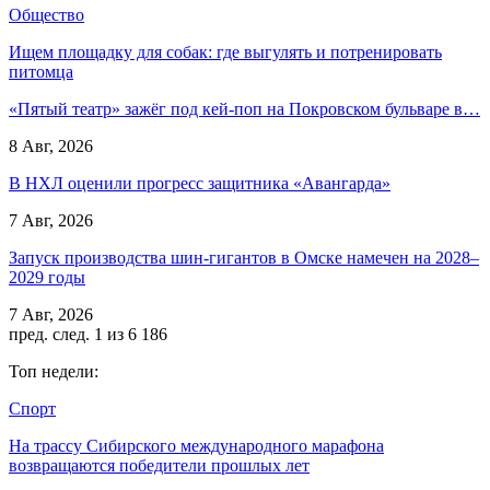
Общество
Ищем площадку для собак: где выгулять и потренировать
питомца
«Пятый театр» зажёг под кей-поп на Покровском бульваре в…
8 Авг, 2026
В НХЛ оценили прогресс защитника «Авангарда»
7 Авг, 2026
Запуск производства шин-гигантов в Омске намечен на 2028–
2029 годы
7 Авг, 2026
пред.
след.
1 из 6 186
Топ недели:
Спорт
На трассу Сибирского международного марафона
возвращаются победители прошлых лет