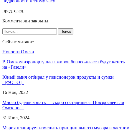
подробности к этому часу
пред.
след.
Комментарии закрыты.
Сейчас читают:
Новости Омска
В Омском аэропорту пассажиров бизнес-класса будут катать
на «Газели»
Юный омич отбирал у пенсионерок продукты и сумки
[ФОТО]
16 Ноя, 2022
Много будешь копать — скоро состаришься. Повзрослеет ли
Омск по…
31 Июл, 2024
Мэрия планирует изменить принцип вывоза мусора в частном