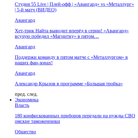
Студия 55 Live | Плей-офф | «Авангард» vs «Металлург»
| 5-й матч (ВИДЕО)
Авангард
Хет-трик Найта выводит вперёд в серии! «Авангард»
всухую победил «Магнитку» в пятом…
Авангард
Поддержи команду в пятом матче с «Металлургом» в
наших фан-зонах!
Авангард
Александр Крылов в программе «Большая тройка»
пред.
след.
Экономика
Власть
180 конфискованных приборов передали на нужды СВО
омские таможенники
Общество