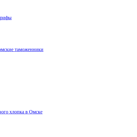
арифы
омские таможенники
вого хлопка в Омске