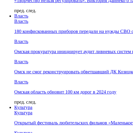
«Творчество нельзя регулировать». Виктория Дайнеко о т
пред.
след.
Власть
Власть
180 конфискованных приборов передали на нужды СВО 
Власть
Омская прокуратура инициирует аудит ливневых систем 
Власть
Омск не смог реконструировать обветшавший ДК Козицко
Власть
Омская область обновит 100 км дорог в 2024 году
пред.
след.
Культура
Культура
Открытый фестиваль любительских фильмов «Маленькое
Культура