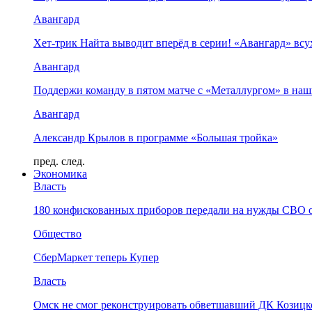
Авангард
Хет-трик Найта выводит вперёд в серии! «Авангард» в
Авангард
Поддержи команду в пятом матче с «Металлургом» в наш
Авангард
Александр Крылов в программе «Большая тройка»
пред.
след.
Экономика
Власть
180 конфискованных приборов передали на нужды СВО 
Общество
СберМаркет теперь Купер
Власть
Омск не смог реконструировать обветшавший ДК Козицко