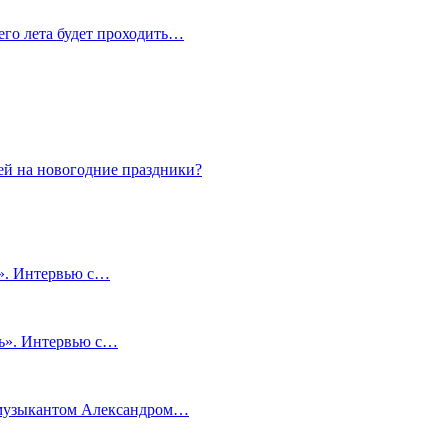
сего лета будет проходить…
ей на новогодние праздники?
и». Интервью с…
чь». Интервью с…
м музыкантом Александром…