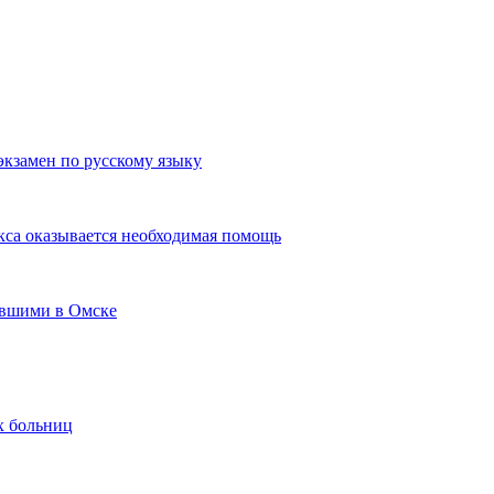
экзамен по русскому языку
кса оказывается необходимая помощь
авшими в Омске
х больниц