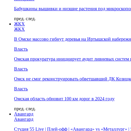
Бабушкины вышивки и низшие растения под микроскопом
пред.
след.
ЖКХ
ЖКХ
В Омске массово гибнут деревья на Иртышской набереж
Власть
Омская прокуратура инициирует аудит ливневых систем 
Власть
Омск не смог реконструировать обветшавший ДК Козицко
Власть
Омская область обновит 100 км дорог в 2024 году
пред.
след.
Авангард
Авангард
Студия 55 Live | Плей-офф | «Авангард» vs «Металлург» 