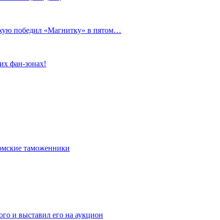
сухую победил «Магнитку» в пятом…
их фан-зонах!
омские таможенники
го и выставил его на аукцион