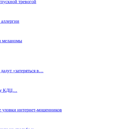
тпускной тревогой
е аллергии
ки меланомы
 дадут «затеряться в…
ь у КДЦ…
е уловки интернет-мошенников