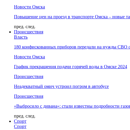
Новости Омска
Повышение цен на проезд в транспорте Омска – новые т
пред.
след.
Происшествия
Власть
180 конфискованных приборов передали на нужды СВО 
Новости Омска
График прекращения подачи горячей воды в Омске 2024
Происшествия
Неадекватный омич устроил погром в автобусе
Происшествия
«Выбросило с дивана»: стали известны подробности газо
пред.
след.
Спорт
Спорт