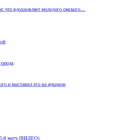
: что вдохновляет молодого омского…
ной
города
го и выставил его на аукцион
| 5-й матч (ВИДЕО)