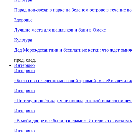
Парад поп-звезд: в парке на Зеленом острове в течение в
Здоровье
Лучшие места для шашлыков и бани в Омске
Культура
Дед Мороз-десантник и бесплатные катки: что ждет омич
пред.
след.
Интервью
Интервью
«Была сова с черепно-мозговой травмой, мы её вылечил
Интервью
«По телу прошёл жар, я не поняла, о какой онкологии ре
Интервью
«В моём дворе все были рэперами». Интервью с омски
Интервью