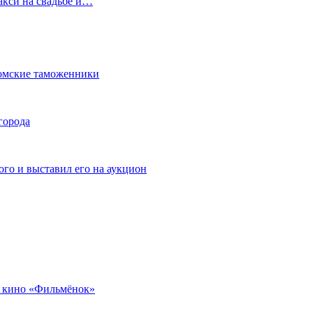
акси на свадьбе и…
омские таможенники
города
го и выставил его на аукцион
 кино «Фильмёнок»