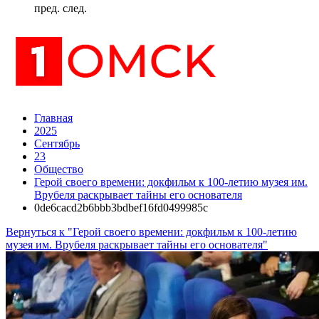
пред.
след.
Главная
2025
Сентябрь
23
Общество
Герой своего времени: докфильм к 100-летию музея им.
Врубеля раскрывает тайны его основателя
0de6cacd2b6bbb3bdbef16fd0499985c
Вернуться к "Герой своего времени: докфильм к 100-летию
музея им. Врубеля раскрывает тайны его основателя"