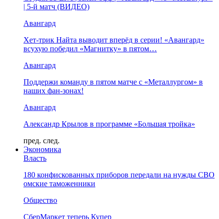
| 5-й матч (ВИДЕО)
Авангард
Хет-трик Найта выводит вперёд в серии! «Авангард»
всухую победил «Магнитку» в пятом…
Авангард
Поддержи команду в пятом матче с «Металлургом» в
наших фан-зонах!
Авангард
Александр Крылов в программе «Большая тройка»
пред.
след.
Экономика
Власть
180 конфискованных приборов передали на нужды СВО
омские таможенники
Общество
СберМаркет теперь Купер