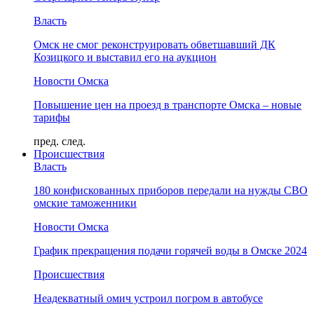
Власть
Омск не смог реконструировать обветшавший ДК
Козицкого и выставил его на аукцион
Новости Омска
Повышение цен на проезд в транспорте Омска – новые
тарифы
пред.
след.
Происшествия
Власть
180 конфискованных приборов передали на нужды СВО
омские таможенники
Новости Омска
График прекращения подачи горячей воды в Омске 2024
Происшествия
Неадекватный омич устроил погром в автобусе