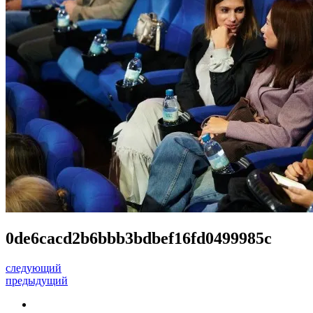
0de6cacd2b6bbb3bdbef16fd0499985c
следующий
предыдущий