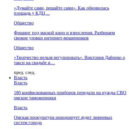
«Думайте сами, решайте сами». Как обновилась
площадь у КДЦ…
Общество
Фишинг под маской кино и взросления. Разбираем
свежие уловки интернет-мошенников
Общество
«Творчество нельзя регулировать». Виктория Дайнеко о
такси на свадьбе и…
пред.
след.
Власть
Власть
180 конфискованных приборов передали на нужды СВО
омские таможенники
Власть
Омская прокуратура инициирует аудит ливневых
систем города