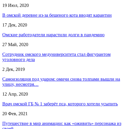
19 Июл, 2020
В омской деревне из-за бешеного кота вводят карантин
17 Дек, 2020
Омские работодатели нарастили долги в пандемию
27 Май, 2020
Сотрудник омского медуниверситета стал фигурантом
уголовного дела
2 Дек, 2019
Самоизоляция под ударом: омичи снова толпами вышли на
улицу, несмотря…
12 Апр, 2020
Врач омской ГБ № 1 заберёт пса, которого хотели усыпить
20 Фев, 2021
Путешествие в мир анимации: как «оживить» персонажа из
своей…