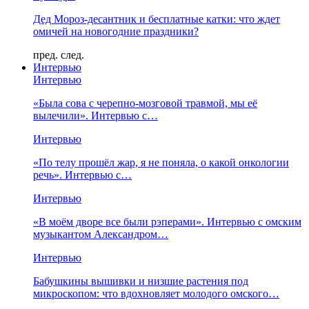
Дед Мороз-десантник и бесплатные катки: что ждет
омичей на новогодние праздники?
пред.
след.
Интервью
Интервью
«Была сова с черепно-мозговой травмой, мы её
вылечили». Интервью с…
Интервью
«По телу прошёл жар, я не поняла, о какой онкологии
речь». Интервью с…
Интервью
«В моём дворе все были рэперами». Интервью с омским
музыкантом Александром…
Интервью
Бабушкины вышивки и низшие растения под
микроскопом: что вдохновляет молодого омского…