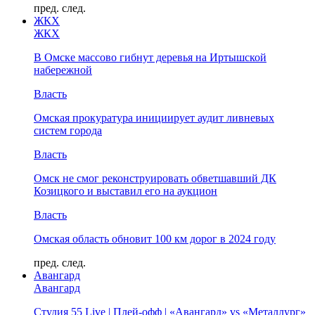
пред.
след.
ЖКХ
ЖКХ
В Омске массово гибнут деревья на Иртышской
набережной
Власть
Омская прокуратура инициирует аудит ливневых
систем города
Власть
Омск не смог реконструировать обветшавший ДК
Козицкого и выставил его на аукцион
Власть
Омская область обновит 100 км дорог в 2024 году
пред.
след.
Авангард
Авангард
Студия 55 Live | Плей-офф | «Авангард» vs «Металлург»