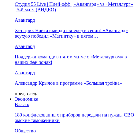
Студия 55 Live | Плей-офф | «Авангард» vs «Металлург»
| 5-й матч (ВИДЕО)
Авангард
Хет-трик Найта выводит вперёд в серии! «Авангард»
всухую победил «Магнитку» в пятом…
Авангард
Поддержи команду в пятом матче с «Металлургом» в
наших фан-зонах!
Авангард
Александр Крылов в программе «Большая тройка»
пред.
след.
Экономика
Власть
180 конфискованных приборов передали на нужды СВО
омские таможенники
Общество