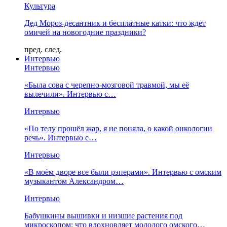
Культура
Дед Мороз-десантник и бесплатные катки: что ждет
омичей на новогодние праздники?
пред.
след.
Интервью
Интервью
«Была сова с черепно-мозговой травмой, мы её
вылечили». Интервью с…
Интервью
«По телу прошёл жар, я не поняла, о какой онкологии
речь». Интервью с…
Интервью
«В моём дворе все были рэперами». Интервью с омским
музыкантом Александром…
Интервью
Бабушкины вышивки и низшие растения под
микроскопом: что вдохновляет молодого омского…