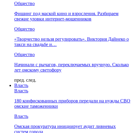
Общество
Фишинг под маской кино и взросления. Разбираем
свежие уловки интернет-мошенников
Общество
«Творчество нельзя регулировать». Виктория Дайнеко о
такси на свадьбе и…
Общество
Начинали с рычагов, переключаемых вручную. Сколько
лет омскому светофору
пред.
след.
Власть
Власть
180 конфискованных приборов передали на нужды СВО
омские таможенники
Власть
Омская прокуратура инициирует аудит ливневых
систем города