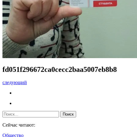
fd051f296672ca0cecc2baa5007eb8b8
следующий
Сейчас читают:
Общество