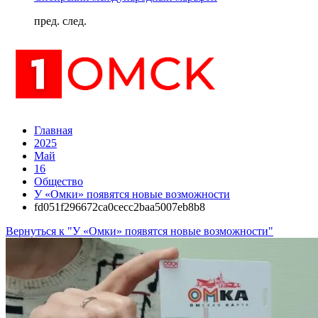
пред.
след.
Главная
2025
Май
16
Общество
У «Омки» появятся новые возможности
fd051f296672ca0cecc2baa5007eb8b8
Вернуться к "У «Омки» появятся новые возможности"