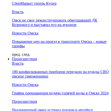
СберМаркет теперь Купер
Власть
Омск не смог реконструировать обветшавший ДК
Козицкого и выставил его на аукцион
Новости Омска
Повышение цен на проезд в транспорте Омска – новые
тарифы
пред.
след.
Происшествия
Власть
180 конфискованных приборов передали на нужды СВО
омские таможенники
Новости Омска
График прекращения подачи горячей воды в Омске 2024
Происшествия
Неадекватный омич устроил погром в автобусе