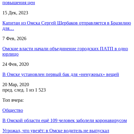
повышения цен
15 Дек, 2023
Капитан из Омска Сергей Щербаков отправляется в Бразилию
для…
7 Фев, 2026
Омские власти начали объединение городских ПАТП в одно
юрлицо
24 Фев, 2020
В Омске установлен первый бак для «ненужных» вещей
20 Мар, 2020
пред.
след.
1 из 1 523
Топ вчера:
Общество
В Омской области ещё 109 человек заболели коронавирусом
Угрожал, что увезёт: в Омске водитель не выпускал