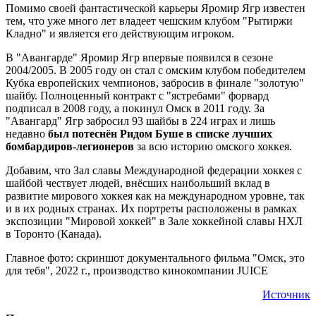
Помимо своей фантастической карьеры Яромир Ягр известен
тем, что уже много лет владеет чешским клубом "Рытиржи
Кладно" и является его действующим игроком.
В "Авангарде" Яромир Ягр впервые появился в сезоне
2004/2005. В 2005 году он стал с омским клубом победителем
Кубка европейских чемпионов, забросив в финале "золотую"
шайбу. Полноценный контракт с "ястребами" форвард
подписал в 2008 году, а покинул Омск в 2011 году. За
"Авангард" Ягр забросил 93 шайбы в 224 играх и лишь
недавно
был потеснён Ридом Буше в списке лучших
бомбардиров-легионеров
за всю историю омского хоккея.
Добавим, что Зал славы Международной федерации хоккея с
шайбой чествует людей, внёсших наибольший вклад в
развитие мирового хоккея как на международном уровне, так
и в их родных странах. Их портреты расположены в рамках
экспозиции "Мировой хоккей" в Зале хоккейной славы НХЛ
в Торонто (Канада).
Главное фото: скриншот документального фильма "Омск, это
для тебя", 2022 г., производство кинокомпании JUICE
Источник