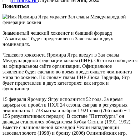
от
1omsk.ru
Опубликовано
16 Янв, 2024
Поделиться
Знаменитый чешский хоккеист и бывший форвард
"Авангарда" будет представлен в Зале славы в двух
номинациях.
Чешского хоккеиста Яромира Ягра введут в Зал славы
Международной федерации хоккея (IIHF). Об этом сообщается
на официальном сайте организации. Официальное
заявление будет сделано во время предстоящего чемпионата
мира по хоккею. По словам главы IIHF Люка Тардифа, Ягр
будет представлен в двух категориях: как игрок и
функционер.
15 февраля Яромиру Ягру исполнится 52 года. За время
карьеры он провёл в НХЛ 24 сезона, сыграв в регулярных
чемпионатах 1 733 матча и набрав 1 921 очко (766 шайб + 1
155 результативных передач). В составе "Питтсбурга" он
дважды становился обладателем Кубка Стэнли (1991, 1992).
Вместе с национальной командой Чехии нападающий
завоевал золото (1998) и бронзу (2006) Олимпийских игр.