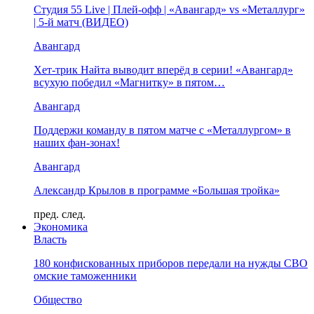
Студия 55 Live | Плей-офф | «Авангард» vs «Металлург»
| 5-й матч (ВИДЕО)
Авангард
Хет-трик Найта выводит вперёд в серии! «Авангард»
всухую победил «Магнитку» в пятом…
Авангард
Поддержи команду в пятом матче с «Металлургом» в
наших фан-зонах!
Авангард
Александр Крылов в программе «Большая тройка»
пред.
след.
Экономика
Власть
180 конфискованных приборов передали на нужды СВО
омские таможенники
Общество