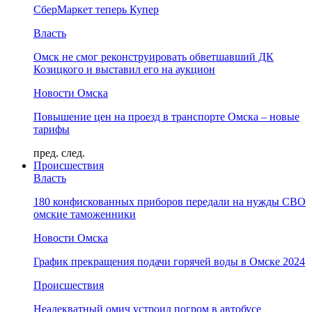
СберМаркет теперь Купер
Власть
Омск не смог реконструировать обветшавший ДК
Козицкого и выставил его на аукцион
Новости Омска
Повышение цен на проезд в транспорте Омска – новые
тарифы
пред.
след.
Происшествия
Власть
180 конфискованных приборов передали на нужды СВО
омские таможенники
Новости Омска
График прекращения подачи горячей воды в Омске 2024
Происшествия
Неадекватный омич устроил погром в автобусе