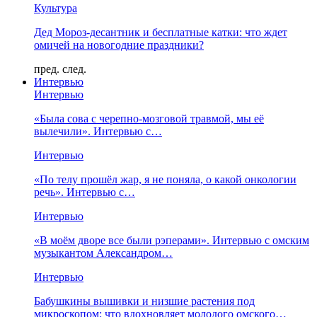
Культура
Дед Мороз-десантник и бесплатные катки: что ждет
омичей на новогодние праздники?
пред.
след.
Интервью
Интервью
«Была сова с черепно-мозговой травмой, мы её
вылечили». Интервью с…
Интервью
«По телу прошёл жар, я не поняла, о какой онкологии
речь». Интервью с…
Интервью
«В моём дворе все были рэперами». Интервью с омским
музыкантом Александром…
Интервью
Бабушкины вышивки и низшие растения под
микроскопом: что вдохновляет молодого омского…