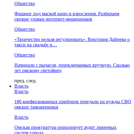
Общество
Фишинг под маской кино и взросления. Разбираем
свежие уловки интернет-мошенников
Общество
«Творчество нельзя регулировать». Виктория Дайнеко о
такси на свадьбе и…
Общество
Начинали с рычагов, переключаемых вручную. Сколько
лет омскому светофору
пред.
след.
Власть
Власть
180 конфискованных приборов передали на нужды СВО
омские таможенники
Власть
Омская прокуратура инициирует аудит ливневых
систем города