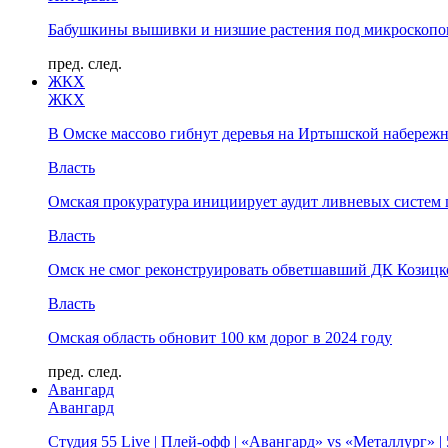
Бабушкины вышивки и низшие растения под микроскопом
пред.
след.
ЖКХ
ЖКХ
В Омске массово гибнут деревья на Иртышской набереж
Власть
Омская прокуратура инициирует аудит ливневых систем 
Власть
Омск не смог реконструировать обветшавший ДК Козицко
Власть
Омская область обновит 100 км дорог в 2024 году
пред.
след.
Авангард
Авангард
Студия 55 Live | Плей-офф | «Авангард» vs «Металлург» 