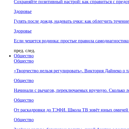
Сохраняйте позитивный настрой: как справиться с предо
Здоровье
Гулять после дождя, надевать очки: как облегчить течени
Здоровье
Если чешется родинка: простые правила самодиагности
пред.
след.
Общество
Общество
«Творчество нельзя регулировать». Виктория Дайнеко о т
Общество
Начинали с рычагов, переключаемых вручную. Сколько л
Общество
От раскадровки до ТЭФИ. Школа ТВ зовёт юных омичей 
Общество