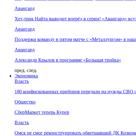
Авангард
Хет-трик Найта выводит вперёд в серии! «Авангард» в
Авангард
Поддержи команду в пятом матче с «Металлургом» в наш
Авангард
Александр Крылов в программе «Большая тройка»
пред.
след.
Экономика
Власть
180 конфискованных приборов передали на нужды СВО 
Общество
СберМаркет теперь Купер
Власть
Омск не смог реконструировать обветшавший ДК Козицко