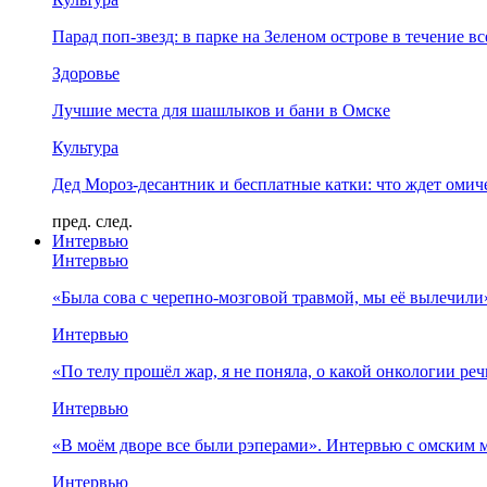
Парад поп-звезд: в парке на Зеленом острове в течение в
Здоровье
Лучшие места для шашлыков и бани в Омске
Культура
Дед Мороз-десантник и бесплатные катки: что ждет омич
пред.
след.
Интервью
Интервью
«Была сова с черепно-мозговой травмой, мы её вылечил
Интервью
«По телу прошёл жар, я не поняла, о какой онкологии ре
Интервью
«В моём дворе все были рэперами». Интервью с омски
Интервью