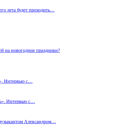
сего лета будет проходить…
ей на новогодние праздники?
и». Интервью с…
чь». Интервью с…
м музыкантом Александром…