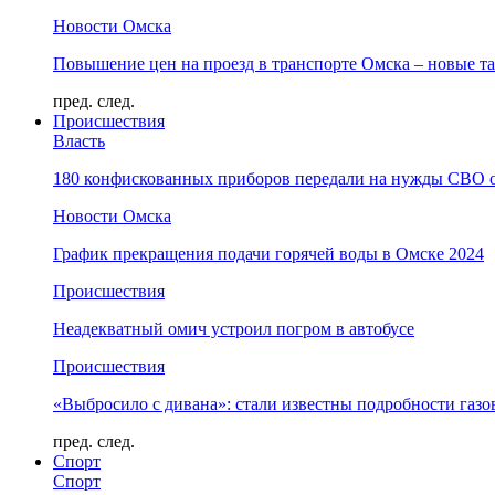
Новости Омска
Повышение цен на проезд в транспорте Омска – новые т
пред.
след.
Происшествия
Власть
180 конфискованных приборов передали на нужды СВО 
Новости Омска
График прекращения подачи горячей воды в Омске 2024
Происшествия
Неадекватный омич устроил погром в автобусе
Происшествия
«Выбросило с дивана»: стали известны подробности газо
пред.
след.
Спорт
Спорт