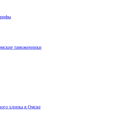
арифы
омские таможенники
вого хлопка в Омске