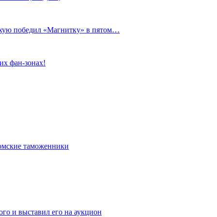
сухую победил «Магнитку» в пятом…
их фан-зонах!
омские таможенники
го и выставил его на аукцион