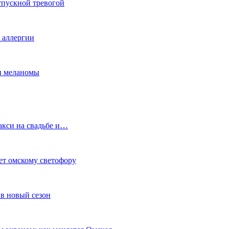
тпускной тревогой
е аллергии
ки меланомы
акси на свадьбе и…
ет омскому светофору
в новый сезон