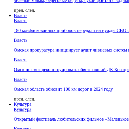
Зелёные холмы, береговые редуты, сухой фонтан с водн
пред.
след.
Власть
Власть
180 конфискованных приборов передали на нужды СВО 
Власть
Омская прокуратура инициирует аудит ливневых систем 
Власть
Омск не смог реконструировать обветшавший ДК Козицко
Власть
Омская область обновит 100 км дорог в 2024 году
пред.
след.
Культура
Культура
Открытый фестиваль любительских фильмов «Маленькое
Культура