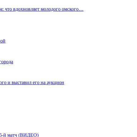
: что вдохновляет молодого омского…
ной
города
го и выставил его на аукцион
| 5-й матч (ВИДЕО)