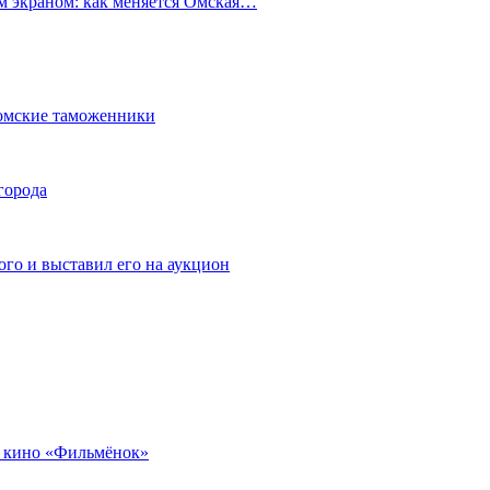
ым экраном: как меняется Омская…
омские таможенники
города
го и выставил его на аукцион
 кино «Фильмёнок»