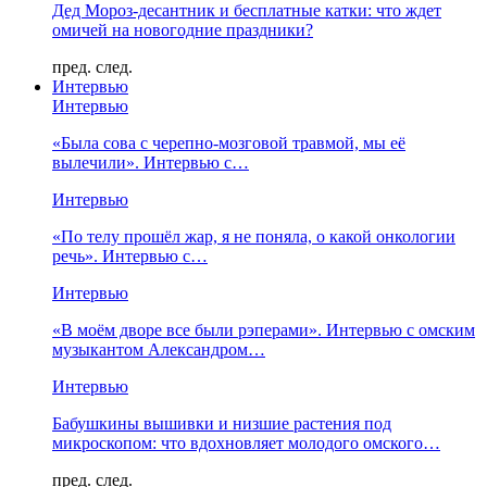
Дед Мороз-десантник и бесплатные катки: что ждет
омичей на новогодние праздники?
пред.
след.
Интервью
Интервью
«Была сова с черепно-мозговой травмой, мы её
вылечили». Интервью с…
Интервью
«По телу прошёл жар, я не поняла, о какой онкологии
речь». Интервью с…
Интервью
«В моём дворе все были рэперами». Интервью с омским
музыкантом Александром…
Интервью
Бабушкины вышивки и низшие растения под
микроскопом: что вдохновляет молодого омского…
пред.
след.