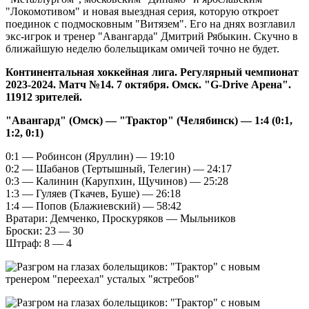
"Локомотивом" и новая выездная серия, которую откроет
поединок с подмосковным "Витязем". Его на днях возглавил
экс-игрок и тренер "Авангарда" Дмитрий Рябыкин. Скучно в
ближайшую неделю болельщикам омичей точно не будет.
Континентальная хоккейная лига. Регулярный чемпионат
2023-2024. Матч №14. 7 октября. Омск. "G-Drive Арена".
11912 зрителей.
"Авангард" (Омск) — "Трактор" (Челябинск) — 1:4 (0:1,
1:2, 0:1)
0:1 — Робинсон (Яруллин) — 19:10
0:2 — Шабанов (Тертышный, Телегин) — 24:17
0:3 — Калинин (Карупхин, Щучинов) — 25:28
1:3 — Гуляев (Ткачев, Буше) — 26:18
1:4 — Попов (Блажиевский) — 58:42
Вратари: Демченко, Проскуряков — Мыльников
Броски: 23 — 30
Штраф: 8 — 4