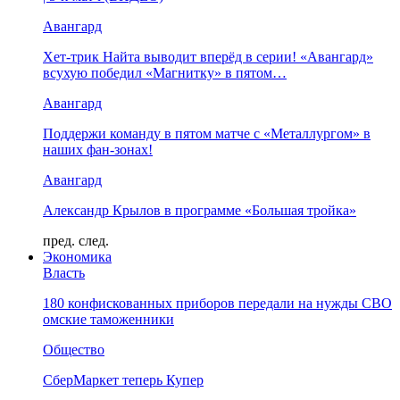
Авангард
Хет-трик Найта выводит вперёд в серии! «Авангард»
всухую победил «Магнитку» в пятом…
Авангард
Поддержи команду в пятом матче с «Металлургом» в
наших фан-зонах!
Авангард
Александр Крылов в программе «Большая тройка»
пред.
след.
Экономика
Власть
180 конфискованных приборов передали на нужды СВО
омские таможенники
Общество
СберМаркет теперь Купер