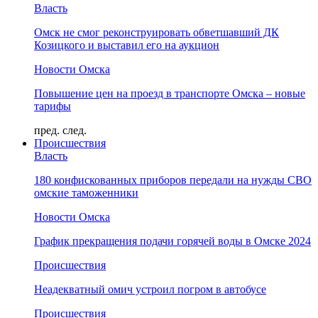
Власть
Омск не смог реконструировать обветшавший ДК
Козицкого и выставил его на аукцион
Новости Омска
Повышение цен на проезд в транспорте Омска – новые
тарифы
пред.
след.
Происшествия
Власть
180 конфискованных приборов передали на нужды СВО
омские таможенники
Новости Омска
График прекращения подачи горячей воды в Омске 2024
Происшествия
Неадекватный омич устроил погром в автобусе
Происшествия