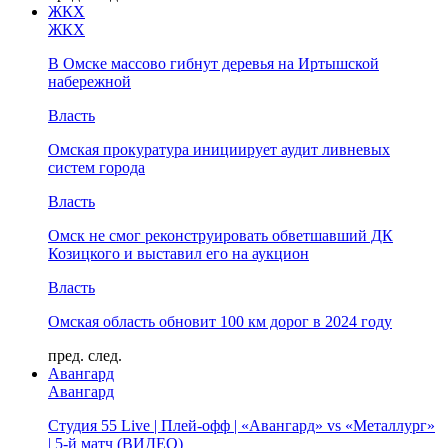
ЖКХ
ЖКХ
В Омске массово гибнут деревья на Иртышской
набережной
Власть
Омская прокуратура инициирует аудит ливневых
систем города
Власть
Омск не смог реконструировать обветшавший ДК
Козицкого и выставил его на аукцион
Власть
Омская область обновит 100 км дорог в 2024 году
пред.
след.
Авангард
Авангард
Студия 55 Live | Плей-офф | «Авангард» vs «Металлург»
| 5-й матч (ВИДЕО)