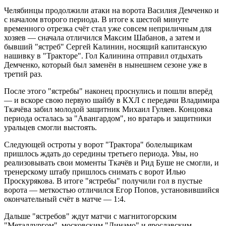
Челябинцы продолжили атаки на ворота Василия Демченко и
с началом второго периода. В итоге к шестой минуте
временного отрезка счёт стал уже совсем неприличным для
хозяев — сначала отличился Максим Шабанов, а затем и
бывший "ястреб" Сергей Калинин, носящий капитанскую
нашивку в "Тракторе". Гол Калинина отправил отдыхать
Демченко, который был заменён в нынешнем сезоне уже в
третий раз.
После этого "ястребы" наконец проснулись и пошли вперёд
— и вскоре свою первую шайбу в КХЛ с передачи Владимира
Ткачёва забил молодой защитник Михаил Гуляев. Концовка
периода осталась за "Авангардом", но вратарь и защитники
уральцев смогли выстоять.
Следующей остроты у ворот "Трактора" болельщикам
пришлось ждать до середины третьего периода. Увы, но
реализовывать свои моменты Ткачёв и Рид Буше не смогли, и
тренерскому штабу пришлось снимать с ворот Илью
Проскурякова. В итоге "ястребы" получили гол в пустые
ворота — меткостью отличился Егор Попов, установившийся
окончательный счёт в матче — 1:4.
Дальше "ястребов" ждут матчи с магнитогорским
"Металлургом", московским "Динамо" и ярославским