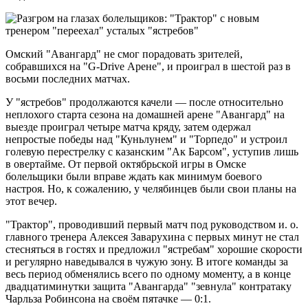
Омский "Авангард" не смог порадовать зрителей,
собравшихся на "G-Drive Арене", и проиграл в шестой раз в
восьми последних матчах.
У "ястребов" продолжаются качели — после относительно
неплохого старта сезона на домашней арене "Авангард" на
выезде проиграл четыре матча кряду, затем одержал
непростые победы над "Куньлунем" и "Торпедо" и устроил
голевую перестрелку с казанским "Ак Барсом", уступив лишь
в овертайме. От первой октябрьской игры в Омске
болельщики были вправе ждать как минимум боевого
настроя. Но, к сожалению, у челябинцев были свои планы на
этот вечер.
"Трактор", проводивший первый матч под руководством и. о.
главного тренера Алексея Заварухина с первых минут не стал
стесняться в гостях и предложил "ястребам" хорошие скорости
и регулярно наведывался в чужую зону. В итоге команды за
весь период обменялись всего по одному моменту, а в конце
двадцатиминутки защита "Авангарда" "зевнула" контратаку
Чарльза Робинсона на своём пятачке — 0:1.