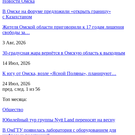
Новости Омска
В Омске на форуме предложили «открыть границу»
с Казахстаном
Жителя Омской области приговорили к 17 годам лишения
свободы за…
3 Авг, 2026
30-градусная жара вернётся в Омскую область к выходным
14 Июл, 2026
К югу от Омска, возле «Ясной Поляны», планируют…
24 Июл, 2026
пред.
след.
1 из 56
Топ месяца:
Общество
Юбилейный тур группы Nytt Land переносят на весну
В ОмГТУ появилась лаборатория с оборудованием для