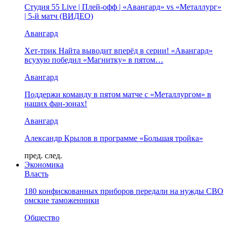
Студия 55 Live | Плей-офф | «Авангард» vs «Металлург»
| 5-й матч (ВИДЕО)
Авангард
Хет-трик Найта выводит вперёд в серии! «Авангард»
всухую победил «Магнитку» в пятом…
Авангард
Поддержи команду в пятом матче с «Металлургом» в
наших фан-зонах!
Авангард
Александр Крылов в программе «Большая тройка»
пред.
след.
Экономика
Власть
180 конфискованных приборов передали на нужды СВО
омские таможенники
Общество