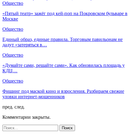
Общество
«Пятый театр» зажёг под кей-поп на Покровском бульваре в
Москве
Общество
Единый образ, единые правила. Торговым павильонам не
дадут «затеряться в…
Общество
«Думайте сами, решайте сами». Как обновилась площадь у
КДЦ…
Общество
Фишинг под маской кино и взросления. Разбираем свежие
уловки интернет-мошенников
пред.
след.
Комментарии закрыты.