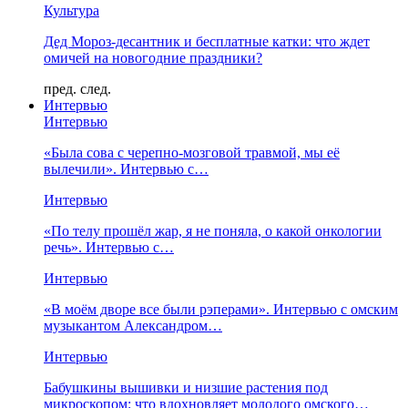
Культура
Дед Мороз-десантник и бесплатные катки: что ждет
омичей на новогодние праздники?
пред.
след.
Интервью
Интервью
«Была сова с черепно-мозговой травмой, мы её
вылечили». Интервью с…
Интервью
«По телу прошёл жар, я не поняла, о какой онкологии
речь». Интервью с…
Интервью
«В моём дворе все были рэперами». Интервью с омским
музыкантом Александром…
Интервью
Бабушкины вышивки и низшие растения под
микроскопом: что вдохновляет молодого омского…