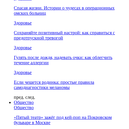
Спасая жизни. Истории о чудесах в операционных
омских больниц
Здоровье
Сохраняйте позитивный настрой: как справиться с
предотпускной тревогой
Здоровье
Гулять после дождя, надевать очки: как облегчить
течение аллергии
Здоровье
Если чешется родинка: простые правила
самодиагностики меланомы
пред.
след.
Общество
Общество
«Пятый театр» зажёг под кей-поп на Покровском
бульваре в Москве