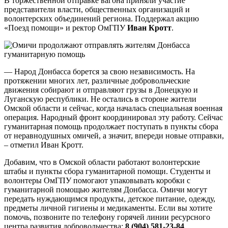
В торжественной отправке вагона приняли участие
представители власти, общественных организаций и
волонтерских объединений региона. Поддержал акцию
«Поезд помощи» и ректор ОмГПУ
Иван Кротт
.
— Народ Донбасса борется за свою независимость. На
протяжении многих лет, различные добровольческие
движения собирают и отправляют грузы в Донецкую и
Луганскую республики. Не остались в стороне жители
Омской области и сейчас, когда началась специальная военная
операция. Народный фронт координировал эту работу. Сейчас
гуманитарная помощь продолжает поступать в пункты сбора
от неравнодушных омичей, а значит, впереди новые отправки,
– отметил Иван Кротт.
Добавим, что в Омской области работают волонтерские
штабы и пункты сбора гуманитарной помощи. Студенты и
волонтеры ОмГПУ помогают упаковывать коробки с
гуманитарной помощью жителям Донбасса. Омичи могут
передать нуждающимся продукты, детское питание, одежду,
предметы личной гигиены и медикаменты. Если вы хотите
помочь, позвоните по телефону горячей линии ресурсного
центра развития добровольчества:
8 (904) 581-23-84
.