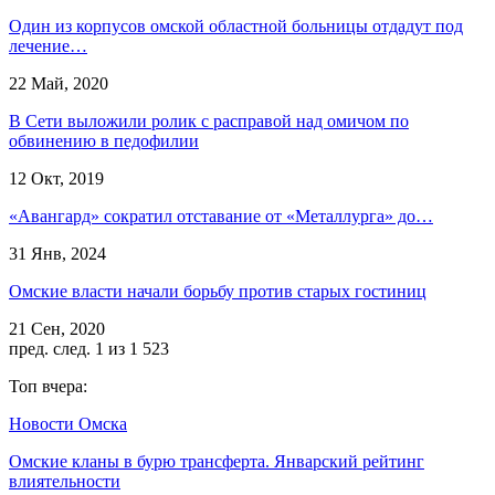
Один из корпусов омской областной больницы отдадут под
лечение…
22 Май, 2020
В Сети выложили ролик с расправой над омичом по
обвинению в педофилии
12 Окт, 2019
«Авангард» сократил отставание от «Металлурга» до…
31 Янв, 2024
Омские власти начали борьбу против старых гостиниц
21 Сен, 2020
пред.
след.
1 из 1 523
Топ вчера:
Новости Омска
Омские кланы в бурю трансферта. Январский рейтинг
влиятельности