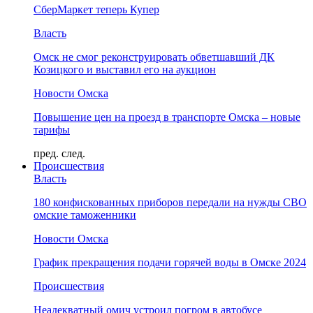
СберМаркет теперь Купер
Власть
Омск не смог реконструировать обветшавший ДК
Козицкого и выставил его на аукцион
Новости Омска
Повышение цен на проезд в транспорте Омска – новые
тарифы
пред.
след.
Происшествия
Власть
180 конфискованных приборов передали на нужды СВО
омские таможенники
Новости Омска
График прекращения подачи горячей воды в Омске 2024
Происшествия
Неадекватный омич устроил погром в автобусе