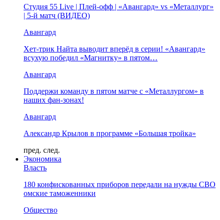
Студия 55 Live | Плей-офф | «Авангард» vs «Металлург»
| 5-й матч (ВИДЕО)
Авангард
Хет-трик Найта выводит вперёд в серии! «Авангард»
всухую победил «Магнитку» в пятом…
Авангард
Поддержи команду в пятом матче с «Металлургом» в
наших фан-зонах!
Авангард
Александр Крылов в программе «Большая тройка»
пред.
след.
Экономика
Власть
180 конфискованных приборов передали на нужды СВО
омские таможенники
Общество