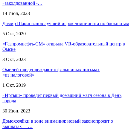
«заколдованной»…
14 Июл, 2023
Дамир Шарипзянов лучший игрок чемпионата по блокшотам
5 Окт, 2020
«Газпромнефть-СМ» открыла VR-образовательный центр в
Омске
3 Окт, 2023
Омичей предупреждают о фальшивых письмах
«из налоговой»
1 Окт, 2019
«Иртыш» проведет первый домашний матч сезона в День
города
30 Июн, 2023
Домохозяйки в зоне внимания: новый законопроект о
выплатах —…