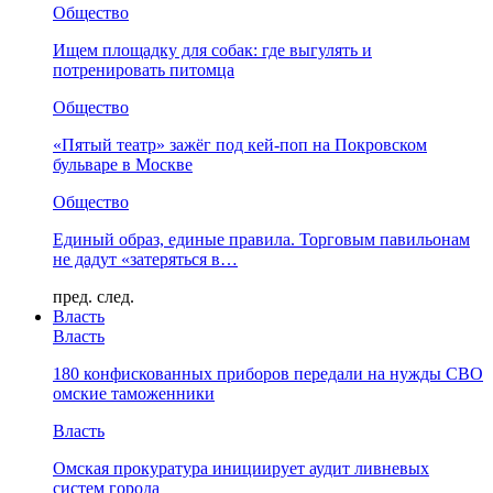
Общество
Ищем площадку для собак: где выгулять и
потренировать питомца
Общество
«Пятый театр» зажёг под кей-поп на Покровском
бульваре в Москве
Общество
Единый образ, единые правила. Торговым павильонам
не дадут «затеряться в…
пред.
след.
Власть
Власть
180 конфискованных приборов передали на нужды СВО
омские таможенники
Власть
Омская прокуратура инициирует аудит ливневых
систем города