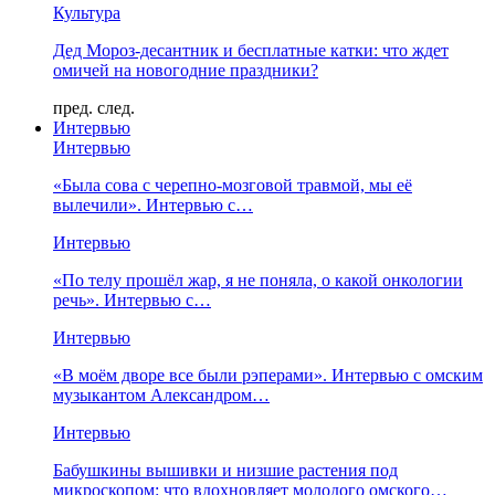
Культура
Дед Мороз-десантник и бесплатные катки: что ждет
омичей на новогодние праздники?
пред.
след.
Интервью
Интервью
«Была сова с черепно-мозговой травмой, мы её
вылечили». Интервью с…
Интервью
«По телу прошёл жар, я не поняла, о какой онкологии
речь». Интервью с…
Интервью
«В моём дворе все были рэперами». Интервью с омским
музыкантом Александром…
Интервью
Бабушкины вышивки и низшие растения под
микроскопом: что вдохновляет молодого омского…