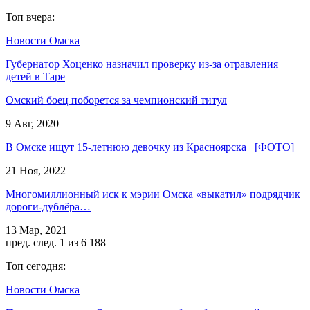
Топ вчера:
Новости Омска
Губернатор Хоценко назначил проверку из-за отравления
детей в Таре
Омский боец поборется за чемпионский титул
9 Авг, 2020
В Омске ищут 15-летнюю девочку из Красноярска [ФОТО]
21 Ноя, 2022
Многомиллионный иск к мэрии Омска «выкатил» подрядчик
дороги-дублёра…
13 Мар, 2021
пред.
след.
1 из 6 188
Топ сегодня:
Новости Омска