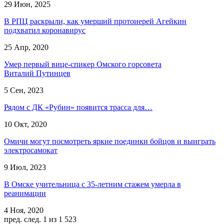
29 Июн, 2025
В РПЦ раскрыли, как умерший протоиерей Агейкин
подхватил коронавирус
25 Апр, 2020
Умер первый вице-спикер Омского горсовета
Виталий Путинцев
5 Сен, 2023
Рядом с ДК «Рубин» появится трасса для…
10 Окт, 2020
Омичи могут посмотреть яркие поединки бойцов и выиграть
электросамокат
9 Июл, 2023
В Омске учительница с 35-летним стажем умерла в
реанимации
4 Ноя, 2020
пред.
след.
1 из 1 523