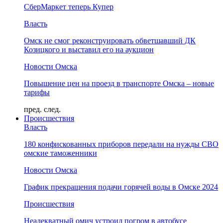
СберМаркет теперь Купер
Власть
Омск не смог реконструировать обветшавший ДК
Козицкого и выставил его на аукцион
Новости Омска
Повышение цен на проезд в транспорте Омска – новые
тарифы
пред.
след.
Происшествия
Власть
180 конфискованных приборов передали на нужды СВО
омские таможенники
Новости Омска
График прекращения подачи горячей воды в Омске 2024
Происшествия
Неадекватный омич устроил погром в автобусе