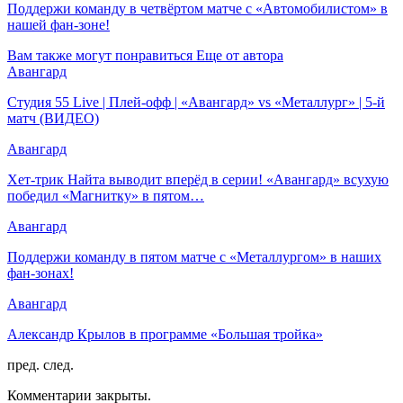
Поддержи команду в четвёртом матче с «Автомобилистом» в
нашей фан-зоне!
Вам также могут понравиться
Еще от автора
Авангард
Студия 55 Live | Плей-офф | «Авангард» vs «Металлург» | 5-й
матч (ВИДЕО)
Авангард
Хет-трик Найта выводит вперёд в серии! «Авангард» всухую
победил «Магнитку» в пятом…
Авангард
Поддержи команду в пятом матче с «Металлургом» в наших
фан-зонах!
Авангард
Александр Крылов в программе «Большая тройка»
пред.
след.
Комментарии закрыты.