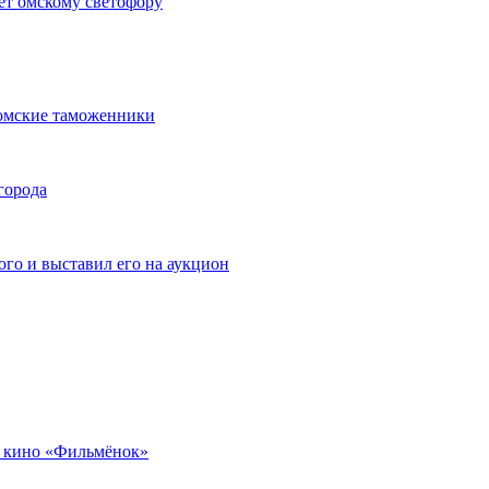
ет омскому светофору
омские таможенники
города
го и выставил его на аукцион
 кино «Фильмёнок»