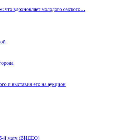
: что вдохновляет молодого омского…
ной
города
го и выставил его на аукцион
| 5-й матч (ВИДЕО)