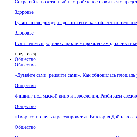
Сохраняйте позитивный настрой: как справиться с предо
Здоровье
Гулять после дождя, надевать очки: как облегчить течени
Здоровье
Если чешется родинка: простые правила самодиагности
пред.
след.
Общество
Общество
«Думайте сами, решайте сами». Как обновилась площад
Общество
Фишинг под маской кино и взросления. Разбираем свежи
Общество
«Творчество нельзя регулировать». Виктория Дайнеко о т
Общество