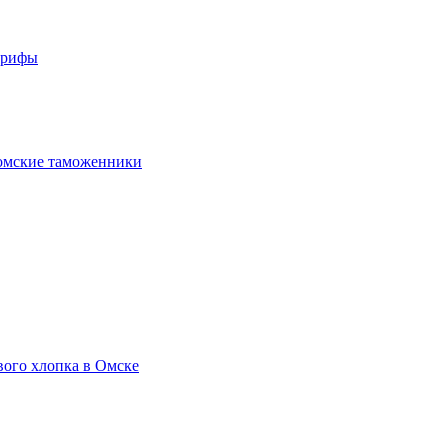
арифы
омские таможенники
вого хлопка в Омске