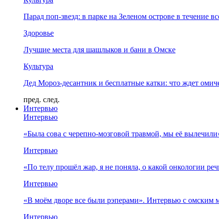
Парад поп-звезд: в парке на Зеленом острове в течение в
Здоровье
Лучшие места для шашлыков и бани в Омске
Культура
Дед Мороз-десантник и бесплатные катки: что ждет омич
пред.
след.
Интервью
Интервью
«Была сова с черепно-мозговой травмой, мы её вылечил
Интервью
«По телу прошёл жар, я не поняла, о какой онкологии ре
Интервью
«В моём дворе все были рэперами». Интервью с омски
Интервью