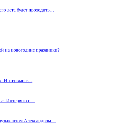
сего лета будет проходить…
ей на новогодние праздники?
и». Интервью с…
чь». Интервью с…
м музыкантом Александром…