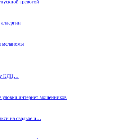
тпускной тревогой
е аллергии
ки меланомы
ь у КДЦ…
е уловки интернет-мошенников
акси на свадьбе и…