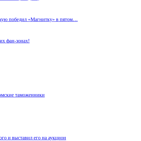
сухую победил «Магнитку» в пятом…
их фан-зонах!
омские таможенники
го и выставил его на аукцион