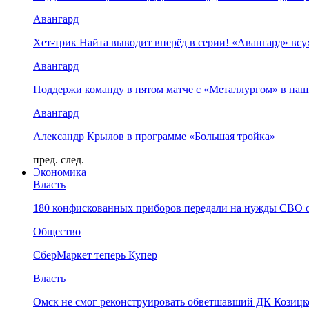
Авангард
Хет-трик Найта выводит вперёд в серии! «Авангард» в
Авангард
Поддержи команду в пятом матче с «Металлургом» в наш
Авангард
Александр Крылов в программе «Большая тройка»
пред.
след.
Экономика
Власть
180 конфискованных приборов передали на нужды СВО 
Общество
СберМаркет теперь Купер
Власть
Омск не смог реконструировать обветшавший ДК Козицко