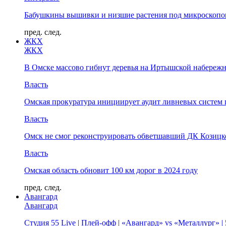
Бабушкины вышивки и низшие растения под микроскопом
пред.
след.
ЖКХ
ЖКХ
В Омске массово гибнут деревья на Иртышской набереж
Власть
Омская прокуратура инициирует аудит ливневых систем 
Власть
Омск не смог реконструировать обветшавший ДК Козицко
Власть
Омская область обновит 100 км дорог в 2024 году
пред.
след.
Авангард
Авангард
Студия 55 Live | Плей-офф | «Авангард» vs «Металлург» 