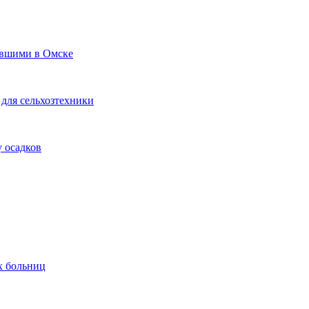
авшими в Омске
для сельхозтехники
 осадков
х больниц