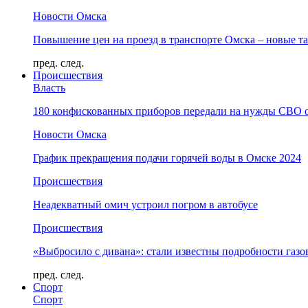
Новости Омска
Повышение цен на проезд в транспорте Омска – новые т
пред.
след.
Происшествия
Власть
180 конфискованных приборов передали на нужды СВО 
Новости Омска
График прекращения подачи горячей воды в Омске 2024
Происшествия
Неадекватный омич устроил погром в автобусе
Происшествия
«Выбросило с дивана»: стали известны подробности газо
пред.
след.
Спорт
Спорт