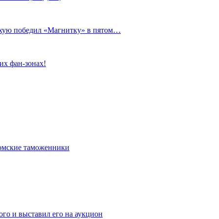
сухую победил «Магнитку» в пятом…
их фан-зонах!
омские таможенники
го и выставил его на аукцион