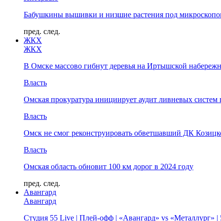
Бабушкины вышивки и низшие растения под микроскопом
пред.
след.
ЖКХ
ЖКХ
В Омске массово гибнут деревья на Иртышской набереж
Власть
Омская прокуратура инициирует аудит ливневых систем 
Власть
Омск не смог реконструировать обветшавший ДК Козицко
Власть
Омская область обновит 100 км дорог в 2024 году
пред.
след.
Авангард
Авангард
Студия 55 Live | Плей-офф | «Авангард» vs «Металлург» 