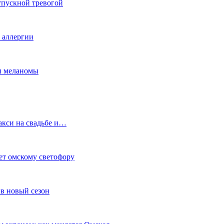
тпускной тревогой
е аллергии
ки меланомы
акси на свадьбе и…
ет омскому светофору
в новый сезон