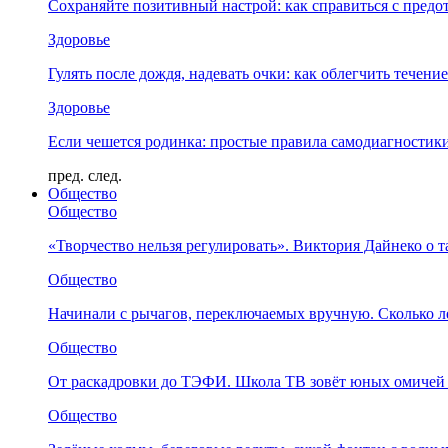
Сохраняйте позитивный настрой: как справиться с предо
Здоровье
Гулять после дождя, надевать очки: как облегчить течени
Здоровье
Если чешется родинка: простые правила самодиагности
пред.
след.
Общество
Общество
«Творчество нельзя регулировать». Виктория Дайнеко о т
Общество
Начинали с рычагов, переключаемых вручную. Сколько л
Общество
От раскадровки до ТЭФИ. Школа ТВ зовёт юных омичей 
Общество