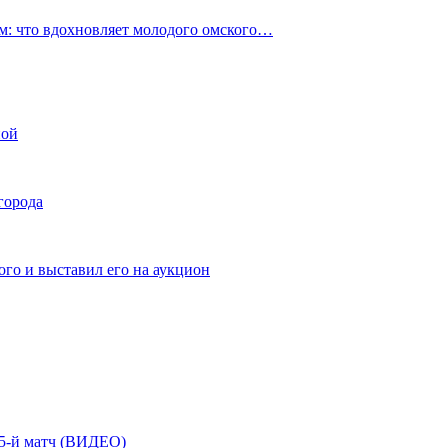
: что вдохновляет молодого омского…
ной
города
го и выставил его на аукцион
| 5-й матч (ВИДЕО)