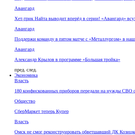
Авангард
Хет-трик Найта выводит вперёд в серии! «Авангард» в
Авангард
Поддержи команду в пятом матче с «Металлургом» в наш
Авангард
Александр Крылов в программе «Большая тройка»
пред.
след.
Экономика
Власть
180 конфискованных приборов передали на нужды СВО 
Общество
СберМаркет теперь Купер
Власть
Омск не смог реконструировать обветшавший ДК Козицко