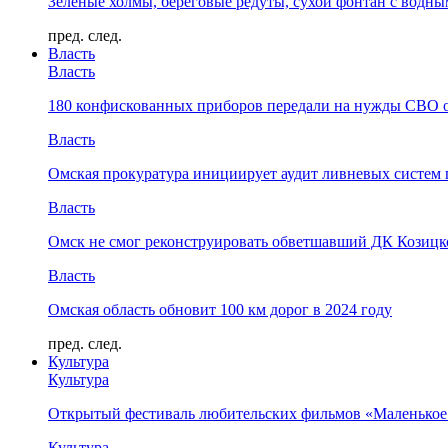
Зелёные холмы, береговые редуты, сухой фонтан с водн
пред.
след.
Власть
Власть
180 конфискованных приборов передали на нужды СВО 
Власть
Омская прокуратура инициирует аудит ливневых систем 
Власть
Омск не смог реконструировать обветшавший ДК Козицко
Власть
Омская область обновит 100 км дорог в 2024 году
пред.
след.
Культура
Культура
Открытый фестиваль любительских фильмов «Маленькое
Культура