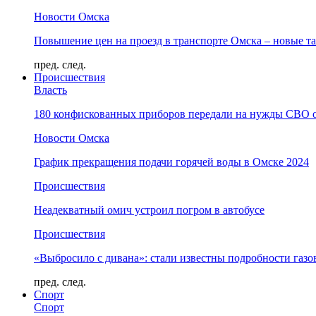
Новости Омска
Повышение цен на проезд в транспорте Омска – новые т
пред.
след.
Происшествия
Власть
180 конфискованных приборов передали на нужды СВО 
Новости Омска
График прекращения подачи горячей воды в Омске 2024
Происшествия
Неадекватный омич устроил погром в автобусе
Происшествия
«Выбросило с дивана»: стали известны подробности газо
пред.
след.
Спорт
Спорт