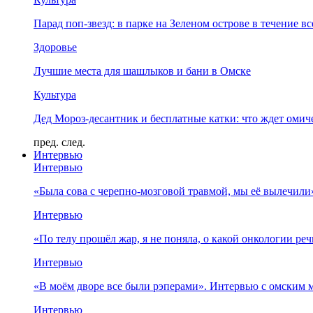
Парад поп-звезд: в парке на Зеленом острове в течение в
Здоровье
Лучшие места для шашлыков и бани в Омске
Культура
Дед Мороз-десантник и бесплатные катки: что ждет омич
пред.
след.
Интервью
Интервью
«Была сова с черепно-мозговой травмой, мы её вылечил
Интервью
«По телу прошёл жар, я не поняла, о какой онкологии ре
Интервью
«В моём дворе все были рэперами». Интервью с омски
Интервью