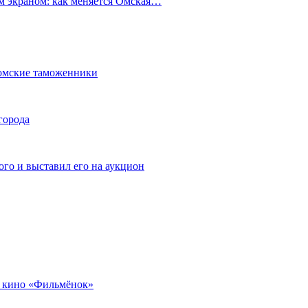
ым экраном: как меняется Омская…
омские таможенники
города
го и выставил его на аукцион
 кино «Фильмёнок»