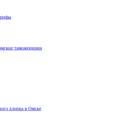
арифы
омские таможенники
вого хлопка в Омске