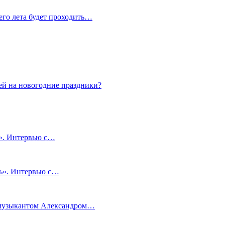
сего лета будет проходить…
ей на новогодние праздники?
и». Интервью с…
чь». Интервью с…
м музыкантом Александром…