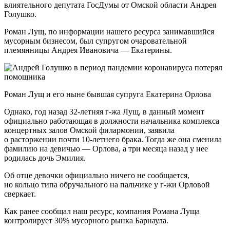
влиятельного депутата ГосДумы от Омской области Андрея
Голушко.
Роман Лущ, по информации нашего ресурса занимавшийся
мусорным бизнесом, был супругом очаровательной
племянницы Андрея Ивановича — Екатерины.
Роман Лущ и его ныне бывшая супруга Екатерина Орлова
Однако, год назад 32-летняя г-жа Лущ, в данный момент
официально работающая в должности начальника комплекса
концертных залов Омской филармонии, заявила
о расторжении почти 10-летнего брака. Тогда же она сменила
фамилию на девичью — Орлова, а три месяца назад у нее
родилась дочь Эмилия.
Об отце девочки официально ничего не сообщается,
но кольцо типа обручального на пальчике у г-жи Орловой
сверкает.
Как ранее сообщал наш ресурс, компания Романа Луща
контролирует 30% мусорного рынка Барнаула.