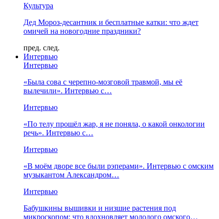
Культура
Дед Мороз-десантник и бесплатные катки: что ждет
омичей на новогодние праздники?
пред.
след.
Интервью
Интервью
«Была сова с черепно-мозговой травмой, мы её
вылечили». Интервью с…
Интервью
«По телу прошёл жар, я не поняла, о какой онкологии
речь». Интервью с…
Интервью
«В моём дворе все были рэперами». Интервью с омским
музыкантом Александром…
Интервью
Бабушкины вышивки и низшие растения под
микроскопом: что вдохновляет молодого омского…