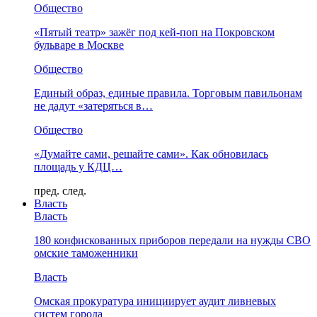
Общество
«Пятый театр» зажёг под кей-поп на Покровском
бульваре в Москве
Общество
Единый образ, единые правила. Торговым павильонам
не дадут «затеряться в…
Общество
«Думайте сами, решайте сами». Как обновилась
площадь у КДЦ…
пред.
след.
Власть
Власть
180 конфискованных приборов передали на нужды СВО
омские таможенники
Власть
Омская прокуратура инициирует аудит ливневых
систем города