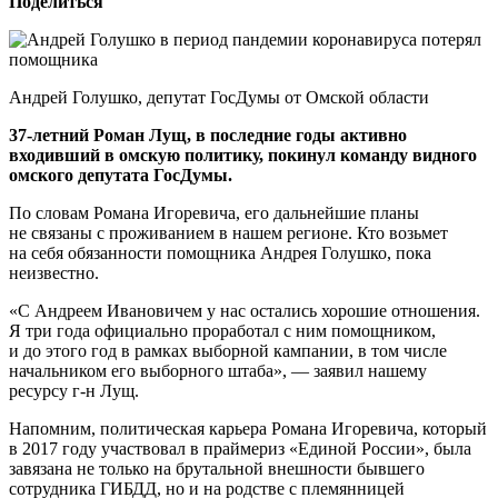
Поделиться
Андрей Голушко, депутат ГосДумы от Омской области
37-летний Роман Лущ, в последние годы активно
входивший в омскую политику, покинул команду видного
омского депутата ГосДумы.
По словам Романа Игоревича, его дальнейшие планы
не связаны с проживанием в нашем регионе. Кто возьмет
на себя обязанности помощника Андрея Голушко, пока
неизвестно.
«С Андреем Ивановичем у нас остались хорошие отношения.
Я три года официально проработал с ним помощником,
и до этого год в рамках выборной кампании, в том числе
начальником его выборного штаба», — заявил нашему
ресурсу г-н Лущ.
Напомним, политическая карьера Романа Игоревича, который
в 2017 году участвовал в праймериз «Единой России», была
завязана не только на брутальной внешности бывшего
сотрудника ГИБДД, но и на родстве с племянницей