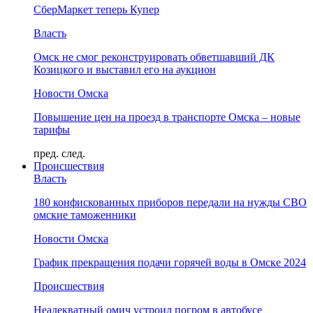
СберМаркет теперь Купер
Власть
Омск не смог реконструировать обветшавший ДК
Козицкого и выставил его на аукцион
Новости Омска
Повышение цен на проезд в транспорте Омска – новые
тарифы
пред.
след.
Происшествия
Власть
180 конфискованных приборов передали на нужды СВО
омские таможенники
Новости Омска
График прекращения подачи горячей воды в Омске 2024
Происшествия
Неадекватный омич устроил погром в автобусе