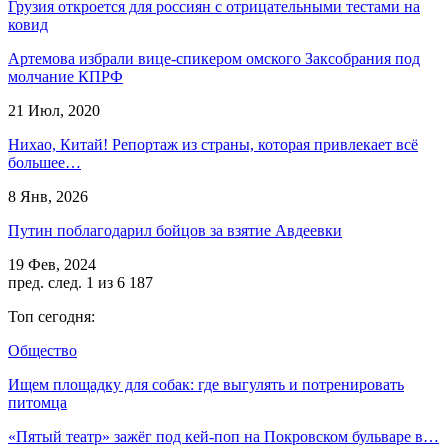
Грузия откроется для россиян с отрицательными тестами на
ковид
Артемова избрали вице-спикером омского Заксобрания под
молчание КПРФ
21 Июл, 2020
Нихао, Китай! Репортаж из страны, которая привлекает всё
большее…
8 Янв, 2026
Путин поблагодарил бойцов за взятие Авдеевки
19 Фев, 2024
пред.
след.
1 из 6 187
Топ сегодня:
Общество
Ищем площадку для собак: где выгулять и потренировать
питомца
«Пятый театр» зажёг под кей-поп на Покровском бульваре в…