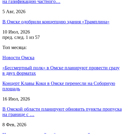
на газификацию частного…
5 Авг, 2026
В Омске одобрили концепцию здания «Трамплина»
10 Июл, 2026
пред.
след.
1 из 57
Топ месяца:
Новости Омска
«Бессмертный полк» в Омске планируют провести сразу
в двух форматах
Концерт Клавы Коки в Омске перенесли на Соборную
площадь
16 Июл, 2026
В Омской области планируют обновить пункты пропуска
на границе с …
8 Фев, 2026