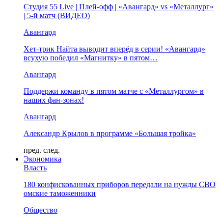
Студия 55 Live | Плей-офф | «Авангард» vs «Металлург»
| 5-й матч (ВИДЕО)
Авангард
Хет-трик Найта выводит вперёд в серии! «Авангард»
всухую победил «Магнитку» в пятом…
Авангард
Поддержи команду в пятом матче с «Металлургом» в
наших фан-зонах!
Авангард
Александр Крылов в программе «Большая тройка»
пред.
след.
Экономика
Власть
180 конфискованных приборов передали на нужды СВО
омские таможенники
Общество