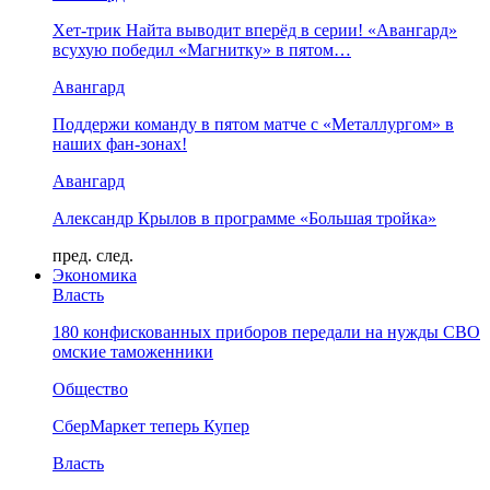
Хет-трик Найта выводит вперёд в серии! «Авангард»
всухую победил «Магнитку» в пятом…
Авангард
Поддержи команду в пятом матче с «Металлургом» в
наших фан-зонах!
Авангард
Александр Крылов в программе «Большая тройка»
пред.
след.
Экономика
Власть
180 конфискованных приборов передали на нужды СВО
омские таможенники
Общество
СберМаркет теперь Купер
Власть