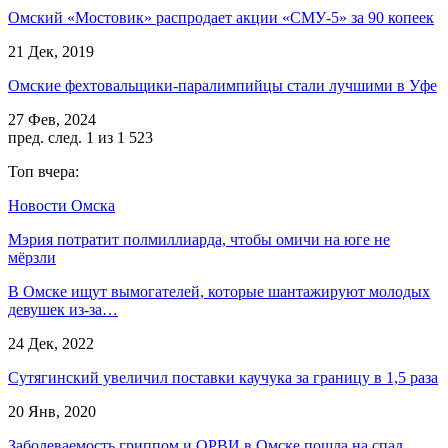
Омский «Мостовик» распродает акции «СМУ-5» за 90 копеек
21 Дек, 2019
Омские фехтовальщики-паралимпийцы стали лучшими в Уфе
27 Фев, 2024
пред.
след.
1 из 1 523
Топ вчера:
Новости Омска
Мэрия потратит полмиллиарда, чтобы омичи на юге не
мёрзли
В Омске ищут вымогателей, которые шантажируют молодых
девушек из-за…
24 Дек, 2022
Сутягинский увеличил поставки каучука за границу в 1,5 раза
20 Янв, 2020
Заболеваемость гриппом и ОРВИ в Омске пошла на спад