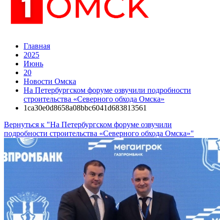
Главная
2025
Июнь
20
Новости Омска
На Петербургском форуме озвучили подробности
строительства «Северного обхода Омска»
1ca30e0d8658a08bbc6041d683813561
Вернуться к "На Петербургском форуме озвучили
подробности строительства «Северного обхода Омска»"