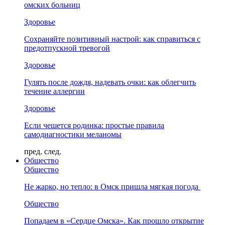
омских больниц
Здоровье
Сохраняйте позитивный настрой: как справиться с
предотпускной тревогой
Здоровье
Гулять после дождя, надевать очки: как облегчить
течение аллергии
Здоровье
Если чешется родинка: простые правила
самодиагностики меланомы
пред.
след.
Общество
Общество
Не жарко, но тепло: в Омск пришла мягкая погода
Общество
Попадаем в «Сердце Омска». Как прошло открытие