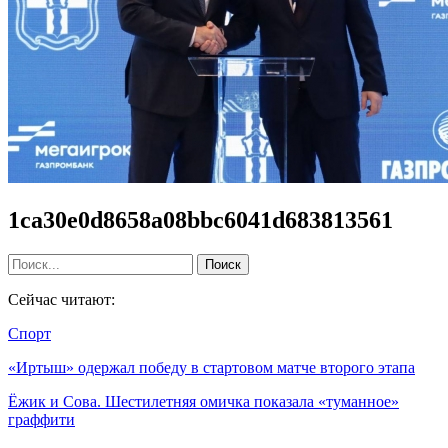
1ca30e0d8658a08bbc6041d683813561
Сейчас читают:
Спорт
«Иртыш» одержал победу в стартовом матче второго этапа
Ёжик и Сова. Шестилетняя омичка показала «туманное»
граффити