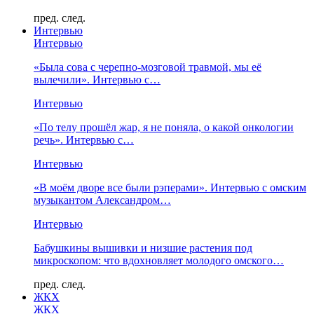
пред.
след.
Интервью
Интервью
«Была сова с черепно-мозговой травмой, мы её
вылечили». Интервью с…
Интервью
«По телу прошёл жар, я не поняла, о какой онкологии
речь». Интервью с…
Интервью
«В моём дворе все были рэперами». Интервью с омским
музыкантом Александром…
Интервью
Бабушкины вышивки и низшие растения под
микроскопом: что вдохновляет молодого омского…
пред.
след.
ЖКХ
ЖКХ