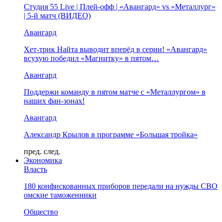
Студия 55 Live | Плей-офф | «Авангард» vs «Металлург»
| 5-й матч (ВИДЕО)
Авангард
Хет-трик Найта выводит вперёд в серии! «Авангард»
всухую победил «Магнитку» в пятом…
Авангард
Поддержи команду в пятом матче с «Металлургом» в
наших фан-зонах!
Авангард
Александр Крылов в программе «Большая тройка»
пред.
след.
Экономика
Власть
180 конфискованных приборов передали на нужды СВО
омские таможенники
Общество