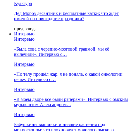
Культура
Дед Мороз-десантник и бесплатные катки: что ждет
омичей на новогодние праздники?
пред.
след.
Интервью
Интервью
«Была сова с черепно-мозговой травмой, мы её
вылечили». Интервью с…
Интервью
«По телу прошёл жар, я не поняла, о какой онкологии
речь». Интервью с…
Интервью
«В моём дворе все были рэперами». Интервью с омским
музыкантом Александром…
Интервью
Бабушкины вышивки и низшие растения под
микроскопом: что вдохновляет молодого омского…