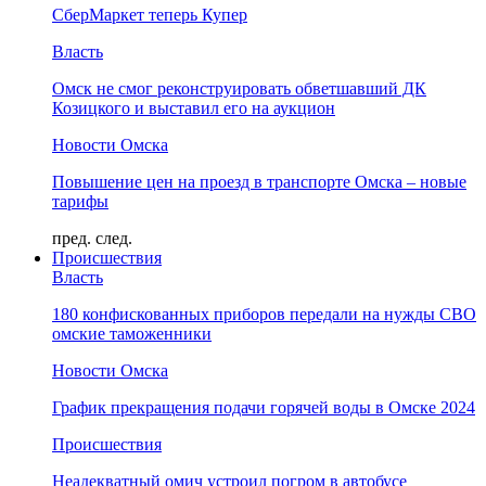
СберМаркет теперь Купер
Власть
Омск не смог реконструировать обветшавший ДК
Козицкого и выставил его на аукцион
Новости Омска
Повышение цен на проезд в транспорте Омска – новые
тарифы
пред.
след.
Происшествия
Власть
180 конфискованных приборов передали на нужды СВО
омские таможенники
Новости Омска
График прекращения подачи горячей воды в Омске 2024
Происшествия
Неадекватный омич устроил погром в автобусе