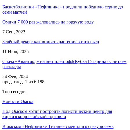
Баскетболистки «Нефтяника» продлили победную серию до
семи матчей
Омичи 7 000 раз жаловались на горячую воду
7 Сен, 2023
Зелёный декор: как вписать растения в интерьер
11 Июл, 2025
С кем «Авангард» начнёт плей-офф Кубка Гагарина? Считаем
расклады
24 Фев, 2024
пред.
след.
1 из 6 188
Топ сегодня:
Новости Омска
Под Омском хотят построить логистический центр для
киргизско-российской торговли
В омском «Нефтянике-Титане» сменились сразу восемь