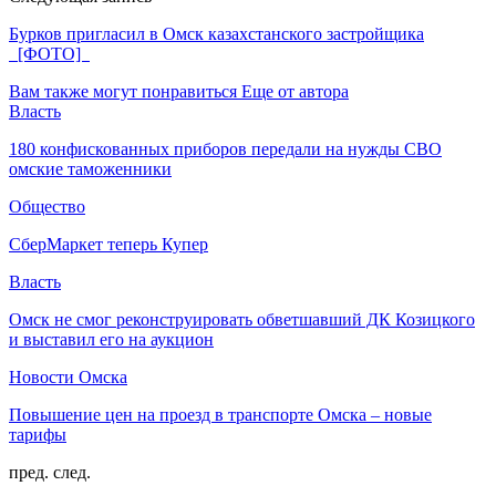
Бурков пригласил в Омск казахстанского застройщика
[ФОТО]
Вам также могут понравиться
Еще от автора
Власть
180 конфискованных приборов передали на нужды СВО
омские таможенники
Общество
СберМаркет теперь Купер
Власть
Омск не смог реконструировать обветшавший ДК Козицкого
и выставил его на аукцион
Новости Омска
Повышение цен на проезд в транспорте Омска – новые
тарифы
пред.
след.