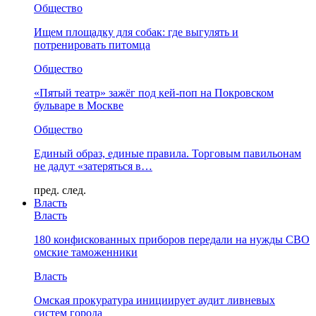
Общество
Ищем площадку для собак: где выгулять и
потренировать питомца
Общество
«Пятый театр» зажёг под кей-поп на Покровском
бульваре в Москве
Общество
Единый образ, единые правила. Торговым павильонам
не дадут «затеряться в…
пред.
след.
Власть
Власть
180 конфискованных приборов передали на нужды СВО
омские таможенники
Власть
Омская прокуратура инициирует аудит ливневых
систем города